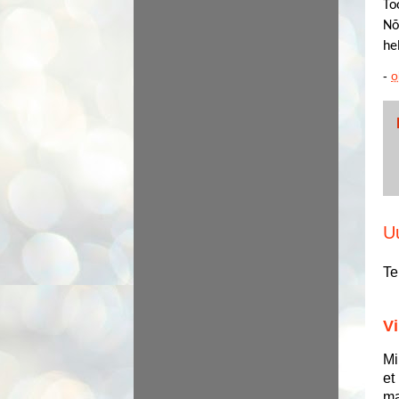
To
Nõ
he
-
o
U
Te
Vi
Mi
et
ma