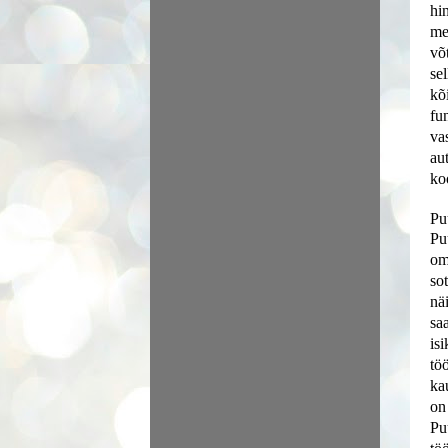
hi
me
võ
se
kõ
fu
va
au
ko
Pu
Pu
om
so
nä
sa
is
tö
ka
on
Pu