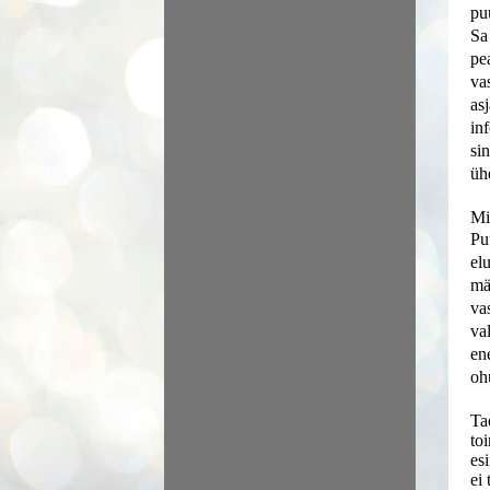
pu
Sa
pe
va
as
in
si
üh
Mi
Pu
el
mä
va
va
en
oh
Ta
to
es
ei 