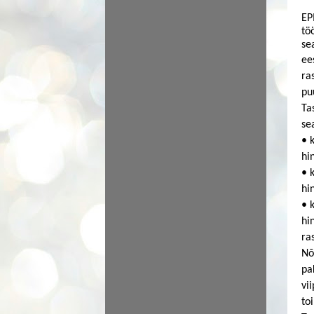
EP
tö
se
ee
ra
pu
Ta
se
•
hi
•
hi
•
hi
ra
Nõ
pa
vi
to