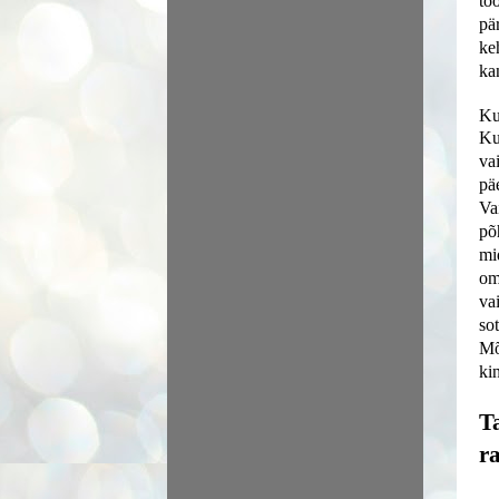
tö
pä
ke
ka
Ku
Ku
va
pä
Vai
põ
mi
oma
va
so
Mõ
ki
T
r