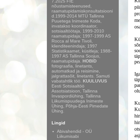
Kir
7.2025 FIE
nõustamisteenused,
pi
raamatupidamiskonsultatsiooni
pr
d.1999-2014 MTÜ Tallinna
me
Puuetega Inimeste Koda,
invatakso koordinaator,
os
sotsiaaltöötaja, 1999-2010
raamatupidaja; 1997-1999 AS
Kü
Rocca al Mare Tivoli,
sõ
klienditeenindaja; 1997
so
Statistikaamet, küsitleja; 1988-
1997 AS Tallinna Soojus,
tä
raamatupidaja.
HOBID
pe
fotograafia, linetants,
automatkad ja reisimine,
Ig
jalgrattasõit, linetants. Samuti
tä
vabatahtlik töö.
KUULUVUS
pa
Eesti Sotsiaaltöö
ol
Assotsiatsioon, Tallinna
Invaspordiühing, Tallinna
Liikumispuudega Inimeste
Ku
Ühing, Põhja-Eesti Pimedate
Ku
Ühing.
hi
hi
Lingid
ot
Abivahendid - OÜ
as
Liikumisabi