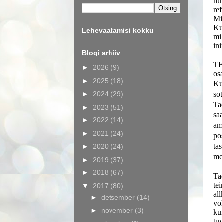
hu
re
Mi
Ku
Lehevaatamisi kokku
mi
in
Blogi arhiiv
TE
►
2026
(9)
os
►
2025
(18)
Ku
►
2024
(29)
so
Ta
►
2023
(51)
sa
►
2022
(14)
am
►
2021
(24)
pos
ta
►
2020
(24)
me
►
2019
(37)
►
2018
(67)
Tao
tei
▼
2017
(80)
all
►
detsember
(14)
vol
►
november
(3)
ku
tu