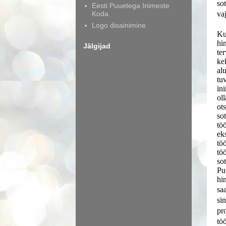
so
Eesti Puuetega Inimeste
Koda
va
Logo disainimine
Ku
hi
Jälgijad
te
ke
al
tu
ini
ol
ot
so
tö
ek
tö
tö
so
Pu
hi
sa
si
pr
tö