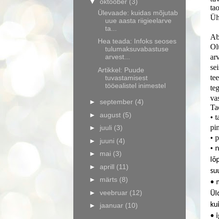
▼
oktoober
(3)
ta
Ülevaade: kuidas mõjutab
Üh
uue aasta riigieelarve
ta...
Ab
Hea teada: Infoks seoses
Ol
tulumaksuvabastuse
arvest...
ar
se
Artikkel: Puude
tee
tuvastamisest
tööealistel inimestel
te
va
►
september
(4)
Ta
►
august
(5)
• 
pi
►
juuli
(3)
• p
►
juuni
(4)
•
n
►
mai
(3)
lõ
►
aprill
(11)
su
►
märts
(8)
• 
►
veebruar
(12)
Ül
ku
►
jaanuar
(10)
• 