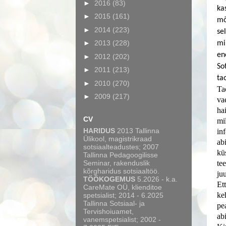
►
2016
(83)
ka
►
2015
(161)
mõ
►
2014
(223)
se
►
2013
(228)
mi
en
►
2012
(202)
So
►
2011
(213)
tao
►
2010
(270)
Tao
►
2009
(217)
va
ha
CV
mil
HARIDUS
2013 Tallinna
in
Ülikool, magistrikraad
ab
sotsiaalteadustes; 2007
kü
Tallinna Pedagoogilisse
Seminar, rakenduslik
tee
kõrgharidus sotsiaaltöö.
juu
TÖÖKOGEMUS
5.2026 - k.a.
Et
CareMate OÜ, klienditoe
ke
spetsialist; 2014 - 6.2025
Tallinna Sotsiaal- ja
pe
Tervishoiuamet,
ab
vanemspetsialist; 2002 -