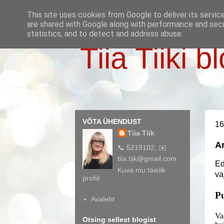
This site uses cookies from Google to deliver its servic
are shared with Google along with performance and secur
statistics, and to detect and address abuse.
Tiia Tiiki b
VÕTA ÜHENDUST
16
Tiia Tiik
Ar
📞 5219102, ✉️
tiia.tiik@gmail.com
Ed
Kuva mu täielik
va
profiil
Pu
Avaleht
Va
Otsing sellest blogist