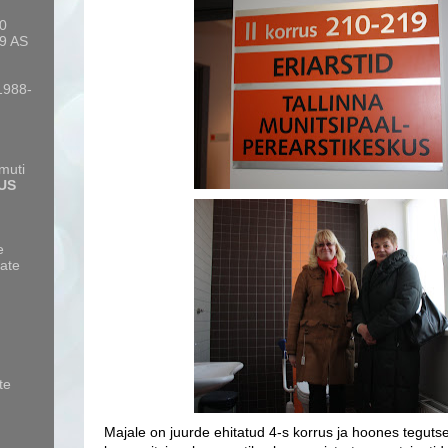
10
9 AS
 1988-
amuti
US
e
ate
te
Majale on juurde ehitatud 4-s korrus ja hoones tegutse