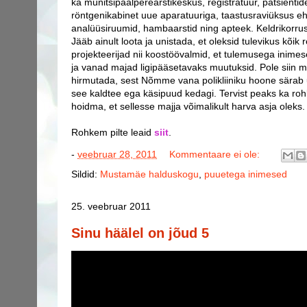
ka munitsipaalperearstikeskus, registratuur, patsienti
röntgenikabinet uue aparatuuriga, taastusraviüksus e
analüüsiruumid, hambaarstid ning apteek. Keldrikorrus
Jääb ainult loota ja unistada, et oleksid tulevikus kõi
projekteerijad nii koostöövalmid, et tulemusega inimes
ja vanad majad ligipääsetavaks muutuksid. Pole siin m
hirmutada, sest Nõmme vana polikliiniku hoone särab 
see kaldtee ega käsipuud kedagi. Tervist peaks ka ro
hoidma, et sellesse majja võimalikult harva asja oleks.
Rohkem pilte leaid
siit
.
-
veebruar 28, 2011
Kommentaare ei ole:
Sildid:
Mustamäe halduskogu
,
puuetega inimesed
25. veebruar 2011
Sinu häälel on jõud 5