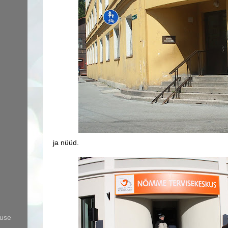
ja nüüd.
use