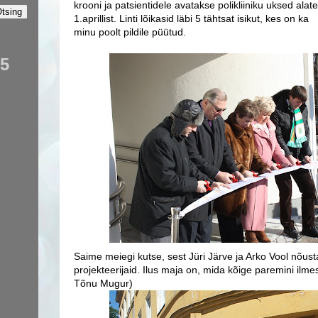
krooni ja patsientidele avatakse polikliiniku uksed alat
1.aprillist. Linti lõikasid läbi 5 tähtsat isikut, kes on ka
minu poolt pildile püütud.
65
Saime meiegi kutse, sest Jüri Järve ja Arko Vool nõustas
projekteerijaid. Ilus maja on, mida kõige paremini ilme
Tõnu Mugur)