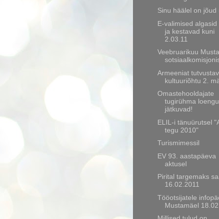
Sinu häälel on jõud
E-valimised algasid
ja kestavad kuni
2.03.11
Veebruarikuu Must
sotsiaalkomisjoni
Armeeniat tutvustav
kultuuriõhtu 2. mä
Omastehooldajate
tugirühma loeng
jätkuvad!
ELIL-i tänuürutsel "
tegu 2010"
Turismimessil
EV 93. aastapäeva
aktusel
Pirital targemaks 
16.02.2011
Tööotsijatele infop
Mustamäel 18.02
Millised tulud on