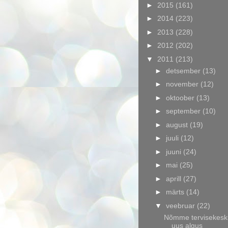
►
2015
(161)
►
2014
(223)
►
2013
(228)
►
2012
(202)
▼
2011
(213)
►
detsember
(13)
►
november
(12)
►
oktoober
(13)
►
september
(10)
►
august
(19)
►
juuli
(12)
►
juuni
(24)
►
mai
(25)
►
aprill
(27)
►
märts
(14)
▼
veebruar
(22)
Nõmme tervisekesk
uus algus