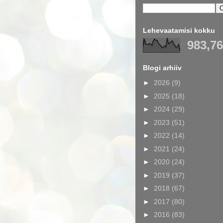
Lehevaatamisi kokku
983,7
Blogi arhiiv
►
2026
(9)
►
2025
(18)
►
2024
(29)
►
2023
(51)
►
2022
(14)
►
2021
(24)
►
2020
(24)
►
2019
(37)
►
2018
(67)
►
2017
(80)
►
2016
(83)