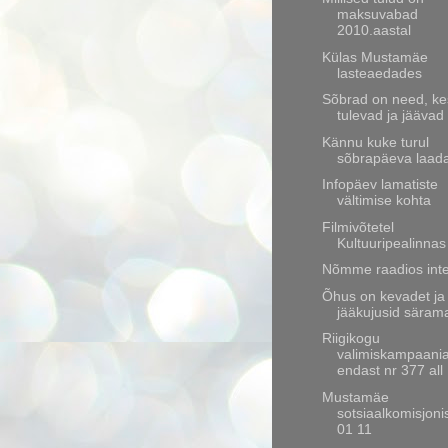
maksuvabad
2010.aastal
Külas Mustamäe
lasteaedades
Sõbrad on need, ke
tulevad ja jäävad
Kännu kuke turul
sõbrapäeva laada
Infopäev lamatiste
vältimise kohta
Filmivõtetel
Kultuuripealinnas
Nõmme raadios inte
Õhus on kevadet ja
jääkujusid säram
Riigikogu
valimiskampaani
endast nr 377 all
Mustamäe
sotsiaalkomisjoni
01 11