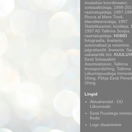
invatakso koordinaator,
sotsiaaltöötaja, 1999-20
raamatupidaja; 1997-199
Rocca al Mare Tivoli,
klienditeenindaja; 1997
Statistikaamet, küsitleja;
1997 AS Tallinna Soojus,
raamatupidaja.
HOBID
fotograafia, linetants,
automatkad ja reisimine,
jalgrattasõit, linetants. S
vabatahtlik töö.
KUULUV
Eesti Sotsiaaltöö
Assotsiatsioon, Tallinna
Invaspordiühing, Tallinna
Liikumispuudega Inimest
Ühing, Põhja-Eesti Pimed
Ühing.
Lingid
Abivahendid - OÜ
Liikumisabi
Eesti Puuetega Inimes
Koda
Logo disainimine