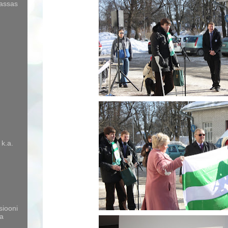
kassas
 k.a.
siooni
a