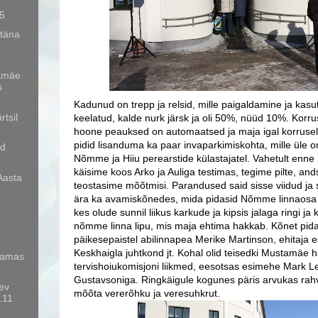
 5
 täna
amäe
s
Kadunud on trepp ja relsid, mille paigaldamine ja kas
rtsil
keelatud, kalde nurk järsk ja oli 50%, nüüd 10%. Korrus
hoone peauksed on automaatsed ja maja igal korrusel 
pidid lisanduma ka paar invaparkimiskohta, mille üle 
ud
Nõmme ja Hiiu perearstide külastajatel. Vahetult enne p
käisime koos Arko ja Auliga testimas, tegime pilte, and
Aasta
teostasime mõõtmisi. Parandused said sisse viidud ja
ära ka avamiskõnedes, mida pidasid Nõmme linnaosa
kes olude sunnil liikus karkude ja kipsis jalaga ringi ja
nõmme linna lipu, mis maja ehtima hakkab. Kõnet pida
päikesepaistel abilinnapea Merike Martinson, ehitaja e
Keskhaigla juhtkond jt. Kohal olid teisedki Mustamäe h
saamas
tervishoiukomisjoni liikmed, eesotsas esimehe Mark Levi
Gustavsoniga. Ringkäigule kogunes päris arvukas rahv
äev
mõõta vererõhku ja veresuhkrut.
.11