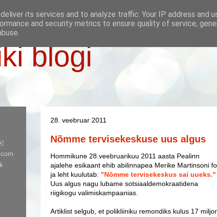
eliver its services and to analyze traffic. Your IP address and 
ormance and security metrics to ensure quality of service, gen
abuse.
iki blogi
28. veebruar 2011
Nõmme tervisekeskuse uus algus
✉️
l.com
Hommikune 28.veebruarikuu 2011 aasta Pealinn
k
ajalehe esikaant ehib abilinnapea Merike Martinsoni fo
ja leht kuulutab:
"Nõmme tervisekeskus sai uueks."
Uus algus nagu lubame sotsiaaldemokraatidena
riigikogu valimiskampaanias.
Artiklist selgub, et polikliiniku remondiks kulus 17 miljon