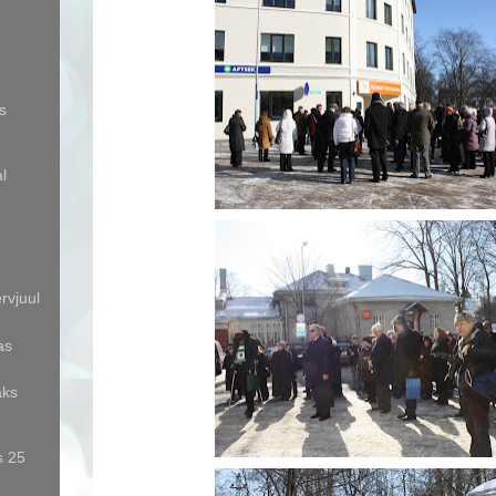
s
l
rvjuul
as
aks
s 25