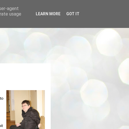
user-agent
erate usage
LEARN MORE
GOT IT
to
it