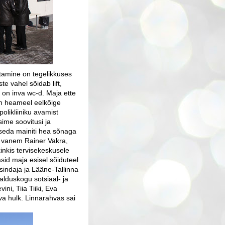
utamine on tegelikkuses
te vahel sõidab lift,
on inva wc-d. Maja ette
on heameel eelkõige
olikliiniku avamist
sime soovitusi ja
 seda mainiti hea sõnaga
 vanem Rainer Vakra,
 kinkis tervisekeskusele
sid maja esisel sõiduteel
sindaja ja Lääne-Tallinna
alduskogu sotsiaal- ja
ni, Tiia Tiiki, Eva
a hulk. Linnarahvas sai