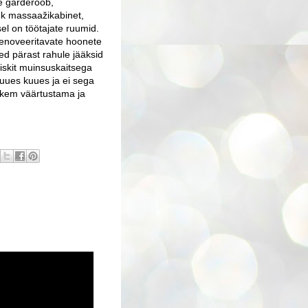
de garderoob,
hk massaažikabinet,
el on töötajate ruumid.
k renoveeritavate hoonete
ed pärast rahule jääksid
iskit muinsuskaitsega
uues kuues ja ei sega
hkem väärtustama ja