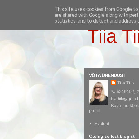
This site uses cookies from Google to d
are shared with Google along with perf
statistics, and to detect and address 
Tiia Ti
VÕTA ÜHENDUST
Tiia Tiik
📞 5219102, 
tiia.tiik@gmai
Kuva mu täieli
profiil
Avaleht
Otsing sellest blogist