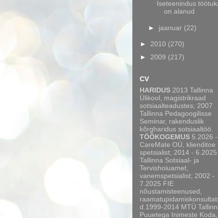
Iseteenindus töötu
on alanud
►
jaanuar
(22)
►
2010
(270)
►
2009
(217)
CV
HARIDUS
2013 Tallinna
Ülikool, magistrikraad
sotsiaalteadustes; 2007
Tallinna Pedagoogilisse
Seminar, rakenduslik
kõrgharidus sotsiaaltöö.
TÖÖKOGEMUS
5.2026 -
CareMate OÜ, klienditoe
spetsialist; 2014 - 6.2025
Tallinna Sotsiaal- ja
Tervishoiuamet,
vanemspetsialist; 2002 -
7.2025 FIE
nõustamisteenused,
raamatupidamiskonsultat
d.1999-2014 MTÜ Tallinn
Puuetega Inimeste Koda,