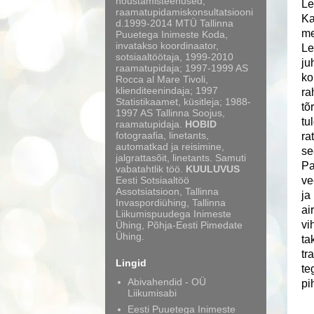
nõustamisteenused,
Le
raamatupidamiskonsultatsiooni
Ka
d.1999-2014 MTÜ Tallinna
me
Puuetega Inimeste Koda,
invatakso koordinaator,
Le
sotsiaaltöötaja, 1999-2010
ju
raamatupidaja; 1997-1999 AS
ko
Rocca al Mare Tivoli,
klienditeenindaja; 1997
ra
Statistikaamet, küsitleja; 1988-
tõ
1997 AS Tallinna Soojus,
tu
raamatupidaja.
HOBID
fotograafia, linetants,
ra
automatkad ja reisimine,
se
jalgrattasõit, linetants. Samuti
Pa
vabatahtlik töö.
KUULUVUS
Eesti Sotsiaaltöö
ve
Assotsiatsioon, Tallinna
ja
Invaspordiühing, Tallinna
ai
Liikumispuudega Inimeste
vi
Ühing, Põhja-Eesti Pimedate
Ühing.
ta
tr
Lingid
te
Abivahendid - OÜ
pi
Liikumisabi
Eesti Puuetega Inimeste