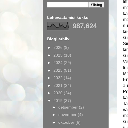
li
ma
kä
Lehevaatamisi kokku
me
987,624
nu
ki
su
Blogi arhiiv
Si
►
2026
(9)
ki
►
2025
(18)
su
Ve
►
2024
(29)
tü
►
2023
(51)
Ma
►
2022
(14)
En
►
2021
(24)
au
Po
►
2020
(24)
ka
▼
2019
(37)
Ta
►
detsember
(2)
va
►
november
(4)
me
sü
►
oktoober
(6)
uj