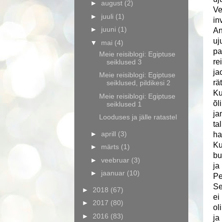
►
august
(2)
Ve
►
juuli
(1)
in
►
juuni
(1)
An
uj
▼
mai
(4)
pa
Meie reisiblogi: Egiptuse
re
seiklused 3
ja
Meie reisiblogi: Egiptuse
rä
seiklused, pildikesi 2
Ku
Meie reisiblogi: Egiptuse
õl
seiklused 1
ja
Looduses ja jälle ratastel
ta
►
aprill
(3)
ha
Ku
►
märts
(1)
bu
►
veebruar
(3)
ja
►
jaanuar
(10)
Pe
Se
►
2018
(67)
ei
►
2017
(80)
ol
►
2016
(83)
ja