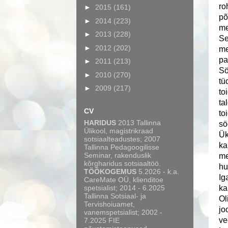
ro
►
2015
(161)
põ
►
2014
(223)
me
►
2013
(228)
Se
►
2012
(202)
me
pa
►
2011
(213)
Sö
►
2010
(270)
tü
►
2009
(217)
to
ta
CV
to
HARIDUS
2013 Tallinna
sö
Ülikool, magistrikraad
Ük
sotsiaalteadustes; 2007
ka
Tallinna Pedagoogilisse
Seminar, rakenduslik
me
kõrgharidus sotsiaaltöö.
hu
TÖÖKOGEMUS
5.2026 - k.a.
Ig
CareMate OÜ, klienditoe
spetsialist; 2014 - 6.2025
ka
Tallinna Sotsiaal- ja
Ol
Tervishoiuamet,
jo
vanemspetsialist; 2002 -
ve
7.2025 FIE