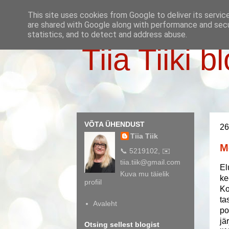
This site uses cookies from Google to deliver its servic
are shared with Google along with performance and secur
statistics, and to detect and address abuse.
Tiia Tiiki b
VÕTA ÜHENDUST
26
Tiia Tiik
M
📞 5219102, ✉️
tiia.tiik@gmail.com
El
Kuva mu täielik
ke
profiil
Ko
ta
Avaleht
po
jä
Otsing sellest blogist