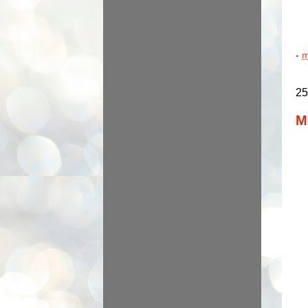
-
m
25
M