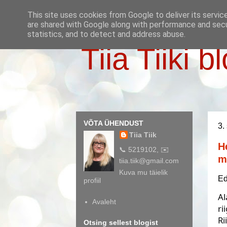
This site uses cookies from Google to deliver its servic
are shared with Google along with performance and secur
statistics, and to detect and address abuse.
Tiia Tiiki b
VÕTA ÜHENDUST
3.
Tiia Tiik
H
📞 5219102, ✉️
m
tiia.tiik@gmail.com
Kuva mu täielik
Ed
profiil
Al
Avaleht
ri
Ri
Otsing sellest blogist