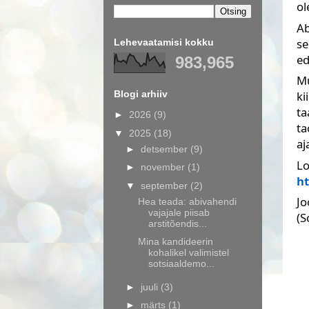
ol
Ab
se
Lehevaatamisi kokku
ed
983,965
Mu
Blogi arhiiv
ki
ta
►
2026
(9)
ta
▼
2025
(18)
aj
►
detsember
(9)
Lo
►
november
(1)
ht
▼
september
(2)
Jo
Hea teada: abivahendi
vajajale piisab
(S
arstitõendis...
Mina kandideerin
kohalikel valimistel
sotsiaaldemo...
►
juuli
(3)
►
märts
(1)