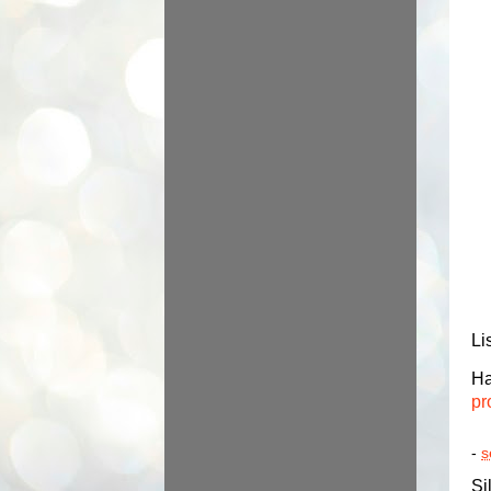
Li
Ha
pr
-
s
Si