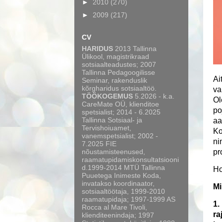
►
2010
(270)
►
2009
(217)
CV
HARIDUS
2013 Tallinna
Ülikool, magistrikraad
sotsiaalteadustes; 2007
Tallinna Pedagoogilisse
Ai
Seminar, rakenduslik
kõrgharidus sotsiaaltöö.
va
TÖÖKOGEMUS
5.2026 - k.a.
Ol
CareMate OÜ, klienditoe
po
spetsialist; 2014 - 6.2025
Tallinna Sotsiaal- ja
aa
Tervishoiuamet,
Ko
vanemspetsialist; 2002 -
ni
7.2025 FIE
nõustamisteenused,
pr
raamatupidamiskonsultatsiooni
d.1999-2014 MTÜ Tallinna
Ho
Puuetega Inimeste Koda,
invatakso koordinaator,
Mi
sotsiaaltöötaja, 1999-2010
raamatupidaja; 1997-1999 AS
1.
Rocca al Mare Tivoli,
ra
klienditeenindaja; 1997