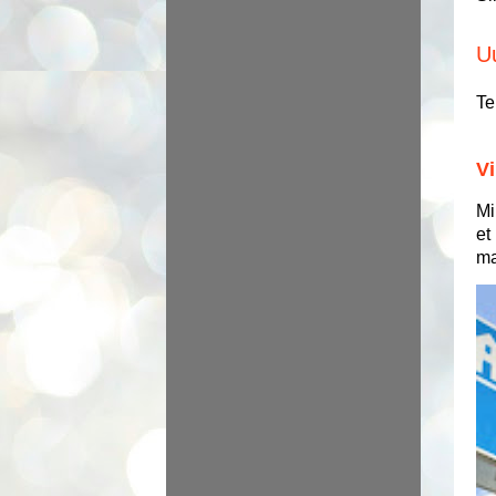
U
Te
Vi
Mi
et
ma