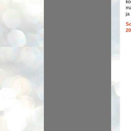
ko
ma
ja
So
2