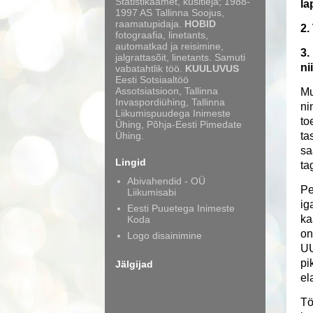
Statistikaamet, küsitleja; 1988-
la
1997 AS Tallinna Soojus,
raamatupidaja.
HOBID
2.
fotograafia, linetants,
automatkad ja reisimine,
3.
jalgrattasõit, linetants. Samuti
ni
vabatahtlik töö.
KUULUVUS
Eesti Sotsiaaltöö
Assotsiatsioon, Tallinna
Mu
Invaspordiühing, Tallinna
ni
Liikumispuudega Inimeste
to
Ühing, Põhja-Eesti Pimedate
Ühing.
ta
sa
Lingid
ta
Abivahendid - OÜ
Pe
Liikumisabi
ig
Eesti Puuetega Inimeste
ka
Koda
on
Logo disainimine
UU
pi
Jälgijad
el
Tö