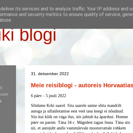
eliver its services and to analyze traffic. Your IP address and 
ormance and security metrics to ensure quality of service, gen
abuse.
iki blogi
31. detsember 2022
Meie reisiblogi - autoreis Horvaatia
✉️
l.com
6.päev - 5.juuli 2022
k
Sõidame Krki saarel. Siia saarele saime sõita mandrilt
autoga ja sillaületamise eest veel tasu keegi ei nõudnud.
Siis kui kõik on väga ilus, siis juhtub ka äpardusi.
Homne
päev on parem. Täna 34 c. Mägedest tagasi linna. Täna siis
nii, et autojuht andis vastutulevale mootorrattale rohkem