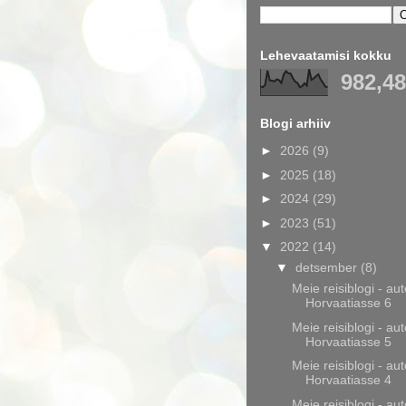
Lehevaatamisi kokku
982,4
Blogi arhiiv
►
2026
(9)
►
2025
(18)
►
2024
(29)
►
2023
(51)
▼
2022
(14)
▼
detsember
(8)
Meie reisiblogi - aut
Horvaatiasse 6
Meie reisiblogi - aut
Horvaatiasse 5
Meie reisiblogi - aut
Horvaatiasse 4
Meie reisiblogi - aut