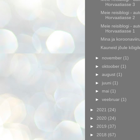
Horvaatiasse 3
Meie reisiblogi - aut
Horvaatiasse 2
Meie reisiblogi - aut
Horvaatiasse 1
Mina ja koroonaviir
Kauneid jõule kõigil
►
november
(1)
►
oktoober
(1)
►
august
(1)
►
juuni
(1)
►
mai
(1)
►
veebruar
(1)
►
2021
(24)
►
2020
(24)
►
2019
(37)
►
2018
(67)