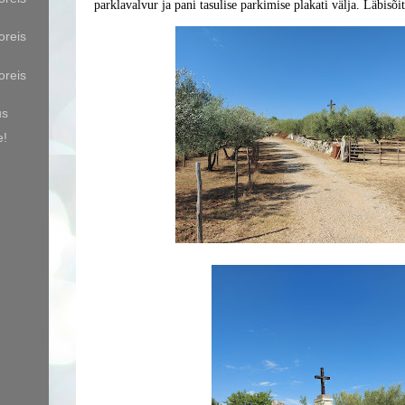
parklavalvur ja pani tasulise parkimise plakati välja. Läbisõi
oreis
oreis
us
e!