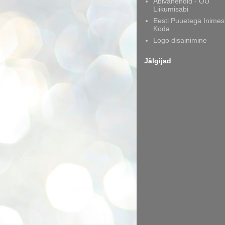
Abivahendid - OÜ
Liikumisabi
Eesti Puuetega Inimes
Koda
Logo disainimine
Jälgijad