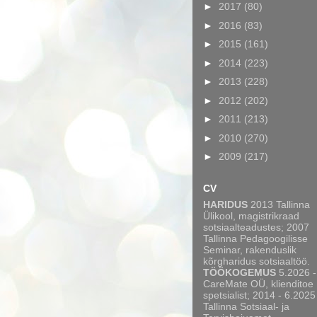
►
2017
(80)
►
2016
(83)
►
2015
(161)
►
2014
(223)
►
2013
(228)
►
2012
(202)
►
2011
(213)
►
2010
(270)
►
2009
(217)
CV
HARIDUS
2013 Tallinna
Ülikool, magistrikraad
sotsiaalteadustes; 2007
Tallinna Pedagoogilisse
Seminar, rakenduslik
kõrgharidus sotsiaaltöö.
TÖÖKOGEMUS
5.2026 -
CareMate OÜ, klienditoe
spetsialist; 2014 - 6.2025
Tallinna Sotsiaal- ja