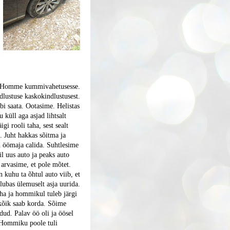
a. Homme kummivahetusesse.
ndlustuse kaskokindlustusest.
bi saata. Ootasime. Helistas
 küll aga asjad lihtsalt
igi rooli taha, sest sealt
. Juht hakkas sõitma ja
ud öömaja calida. Suhtlesime
il uus auto ja peaks auto
arvasime, et pole mõtet.
 kuhu ta õhtul auto viib, et
lubas ülemuselt asja uurida.
ha ja hommikul tuleb järgi
 kõik saab korda. Sõime
dud. Palav öö oli ja öösel
. Hommiku poole tuli