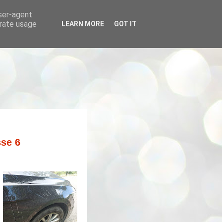
user-agent
erate usage
LEARN MORE
GOT IT
sse 6