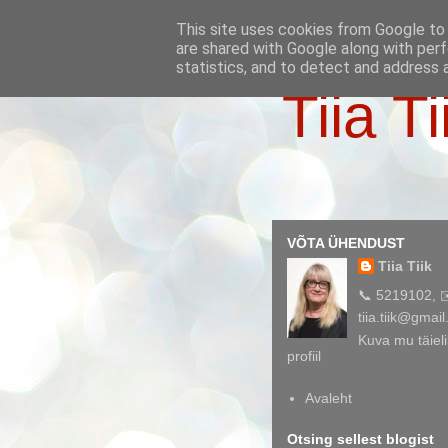
This site uses cookies from Google to d
are shared with Google along with perf
statistics, and to detect and address 
Tiia Ti
VÕTA ÜHENDUST
Tiia Tiik
📞 5219102, 
tiia.tiik@gmai
Kuva mu täieli
profiil
Avaleht
Otsing sellest blogist