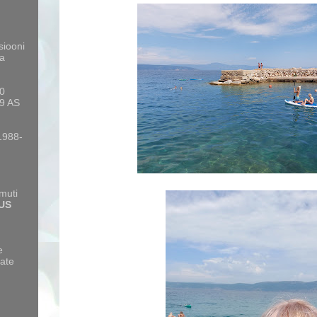
siooni
a
10
9 AS
 1988-
amuti
US
e
ate