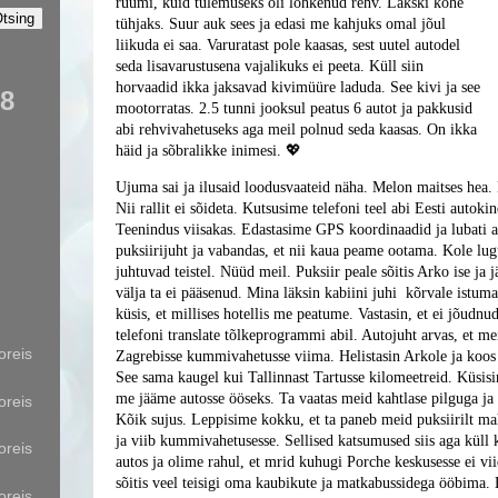
ruumi, kuid tulemuseks oli lõhkenud rehv. Läkski kohe
tühjaks. Suur auk sees ja edasi me kahjuks omal jõul
liikuda ei saa. Varuratast pole kaasas, sest uutel autodel
seda lisavarustusena vajalikuks ei peeta. Küll siin
horvaadid ikka jaksavad kivimüüre laduda. See kivi ja see
88
mootorratas. 2.5 tunni jooksul peatus 6 autot ja pakkusid
abi rehvivahetuseks aga meil polnud seda kaasas. On ikka
häid ja sõbralikke inimesi. 💖
Ujuma sai ja ilusaid loodusvaateid näha. Melon maitses he
Nii rallit ei sõideta. Kutsusime telefoni teel abi Eesti autoki
Teenindus viisakas. Edastasime GPS koordinaadid ja lubati a
puksiirijuht ja vabandas, et nii kaua peame ootama. Kole lugu
juhtuvad teistel. Nüüd meil. Puksiir peale sõitis Arko ise ja jä
välja ta ei pääsenud. Mina läksin kabiini juhi kõrvale istuma
küsis, et millises hotellis me peatume. Vastasin, et ei jõudn
telefoni translate tõlkeprogrammi abil. Autojuht arvas, et me
oreis
Zagrebisse kummivahetusse viima. Helistasin Arkole ja koos 
See sama kaugel kui Tallinnast Tartusse kilomeetreid. Küsisin
me jääme autosse ööseks. Ta vaatas meid kahtlase pilguga ja 
oreis
Kõik sujus. Leppisime kokku, et ta paneb meid puksiirilt ma
ja viib kummivahetusesse. Sellised katsumused siis aga küll
oreis
autos ja olime rahul, et mrid kuhugi Porche keskusesse ei vii
sõitis veel teisigi oma kaubikute ja matkabussidega ööbima
oreis