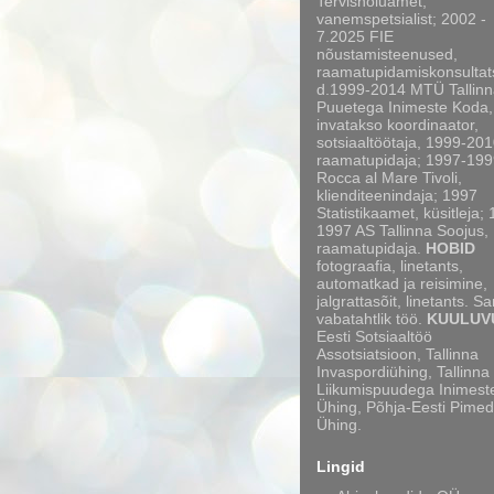
Tervishoiuamet,
vanemspetsialist; 2002 -
7.2025 FIE
nõustamisteenused,
raamatupidamiskonsultat
d.1999-2014 MTÜ Tallinn
Puuetega Inimeste Koda,
invatakso koordinaator,
sotsiaaltöötaja, 1999-20
raamatupidaja; 1997-199
Rocca al Mare Tivoli,
klienditeenindaja; 1997
Statistikaamet, küsitleja;
1997 AS Tallinna Soojus,
raamatupidaja.
HOBID
fotograafia, linetants,
automatkad ja reisimine,
jalgrattasõit, linetants. S
vabatahtlik töö.
KUULUV
Eesti Sotsiaaltöö
Assotsiatsioon, Tallinna
Invaspordiühing, Tallinna
Liikumispuudega Inimest
Ühing, Põhja-Eesti Pimed
Ühing.
Lingid