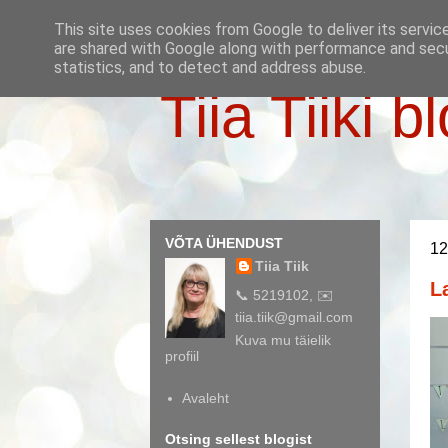
This site uses cookies from Google to deliver its servic
are shared with Google along with performance and secur
statistics, and to detect and address abuse.
Tiia Tiiki b
VÕTA ÜHENDUST
12
Tiia Tiik
L
📞 5219102, ✉️
tiia.tiik@gmail.com
Kuva mu täielik
profiil
Avaleht
Otsing sellest blogist