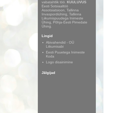
vabatahtlik töö.
KUULUVUS
Eesti Sotsiaaltöö
Assotsiatsioon, Tallinna
Invaspordiühing, Tallinna
Liikumispuudega Inimeste
Ühing, Põhja-Eesti Pimedate
Ühing.
Lingid
Abivahendid - OÜ
Liikumisabi
Eesti Puuetega Inimeste
Koda
Logo disainimine
Jälgijad