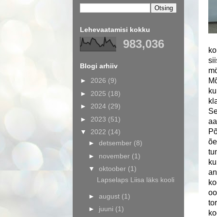
Lehevaatamisi kokku
983,036
ko
si
Blogi arhiiv
mö
►
2026
(9)
Mõ
ku
►
2025
(18)
kl
►
2024
(29)
Se
►
2023
(51)
aa
Põ
▼
2022
(14)
õe
►
detsember
(8)
tu
►
november
(1)
ku
▼
oktoober
(1)
an
Lapselaps Liisa läks kooli
ko
oo
►
august
(1)
to
►
juuni
(1)
ko