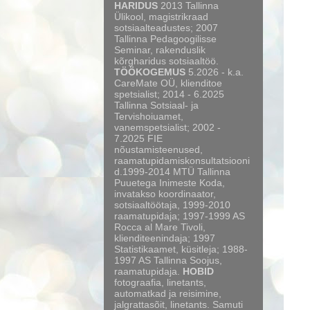
HARIDUS
2013 Tallinna
Ülikool, magistrikraad
sotsiaalteadustes; 2007
Tallinna Pedagoogilisse
Seminar, rakenduslik
kõrgharidus sotsiaaltöö.
TÖÖKOGEMUS
5.2026 - k.a.
CareMate OÜ, klienditoe
spetsialist; 2014 - 6.2025
Tallinna Sotsiaal- ja
Tervishoiuamet,
vanemspetsialist; 2002 -
7.2025 FIE
nõustamisteenused,
raamatupidamiskonsultatsiooni
d.1999-2014 MTÜ Tallinna
Puuetega Inimeste Koda,
invatakso koordinaator,
sotsiaaltöötaja, 1999-2010
raamatupidaja; 1997-1999 AS
Rocca al Mare Tivoli,
klienditeenindaja; 1997
Statistikaamet, küsitleja; 1988-
1997 AS Tallinna Soojus,
raamatupidaja.
HOBID
fotograafia, linetants,
automatkad ja reisimine,
jalgrattasõit, linetants. Samuti