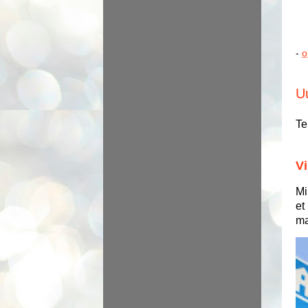
-
o
U
Te
Vi
Mi
et
ma