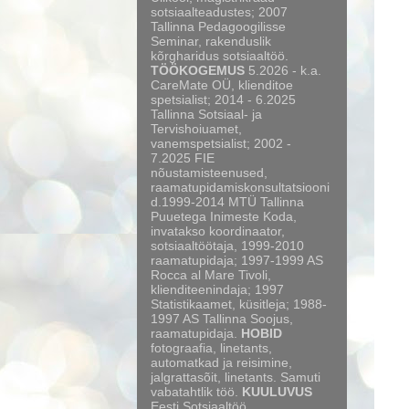
sotsiaalteadustes; 2007
Tallinna Pedagoogilisse
Seminar, rakenduslik
kõrgharidus sotsiaaltöö.
TÖÖKOGEMUS
5.2026 - k.a.
CareMate OÜ, klienditoe
spetsialist; 2014 - 6.2025
Tallinna Sotsiaal- ja
Tervishoiuamet,
vanemspetsialist; 2002 -
7.2025 FIE
nõustamisteenused,
raamatupidamiskonsultatsiooni
d.1999-2014 MTÜ Tallinna
Puuetega Inimeste Koda,
invatakso koordinaator,
sotsiaaltöötaja, 1999-2010
raamatupidaja; 1997-1999 AS
Rocca al Mare Tivoli,
klienditeenindaja; 1997
Statistikaamet, küsitleja; 1988-
1997 AS Tallinna Soojus,
raamatupidaja.
HOBID
fotograafia, linetants,
automatkad ja reisimine,
jalgrattasõit, linetants. Samuti
vabatahtlik töö.
KUULUVUS
Eesti Sotsiaaltöö