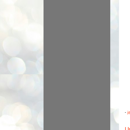
-
j
U