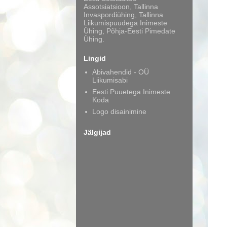
Assotsiatsioon, Tallinna
Invaspordiühing, Tallinna
Liikumispuudega Inimeste
Ühing, Põhja-Eesti Pimedate
Ühing.
Lingid
Abivahendid - OÜ
Liikumisabi
Eesti Puuetega Inimeste
Koda
Logo disainimine
Jälgijad