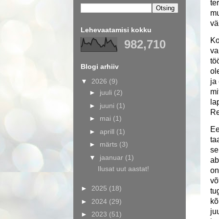
te
mu
vä
Lehevaatamisi kokku
Ko
982,710
va
tö
Blogi arhiiv
ol
▼
2026
(9)
ja
mi
►
juuli
(2)
la
►
juuni
(1)
Re
►
mai
(1)
Ee
►
aprill
(1)
ta
►
märts
(3)
se
▼
jaanuar
(1)
ab
Ilusat uut aastat!
on
võ
►
2025
(18)
tu
kõ
►
2024
(29)
ju
►
2023
(51)