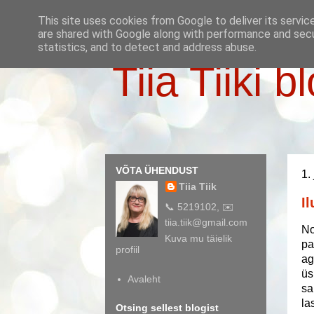
This site uses cookies from Google to deliver its servic
are shared with Google along with performance and secur
statistics, and to detect and address abuse.
Tiia Tiiki b
VÕTA ÜHENDUST
1.
Tiia Tiik
Il
📞 5219102, ✉️
tiia.tiik@gmail.com
No
Kuva mu täielik
pa
profiil
ag
üs
Avaleht
sa
la
Otsing sellest blogist