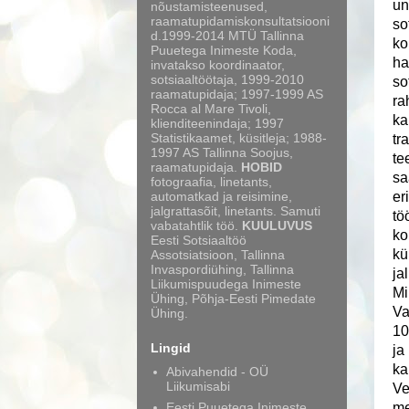
un
nõustamisteenused,
raamatupidamiskonsultatsiooni
so
d.1999-2014 MTÜ Tallinna
ko
Puuetega Inimeste Koda,
ha
invatakso koordinaator,
sotsiaaltöötaja, 1999-2010
so
raamatupidaja; 1997-1999 AS
ra
Rocca al Mare Tivoli,
ka
klienditeenindaja; 1997
Statistikaamet, küsitleja; 1988-
tr
1997 AS Tallinna Soojus,
te
raamatupidaja.
HOBID
sa
fotograafia, linetants,
automatkad ja reisimine,
er
jalgrattasõit, linetants. Samuti
tö
vabatahtlik töö.
KUULUVUS
ko
Eesti Sotsiaaltöö
kü
Assotsiatsioon, Tallinna
Invaspordiühing, Tallinna
ja
Liikumispuudega Inimeste
Mi
Ühing, Põhja-Eesti Pimedate
Va
Ühing.
10
Lingid
ja
ka
Abivahendid - OÜ
Liikumisabi
Ve
Eesti Puuetega Inimeste
me