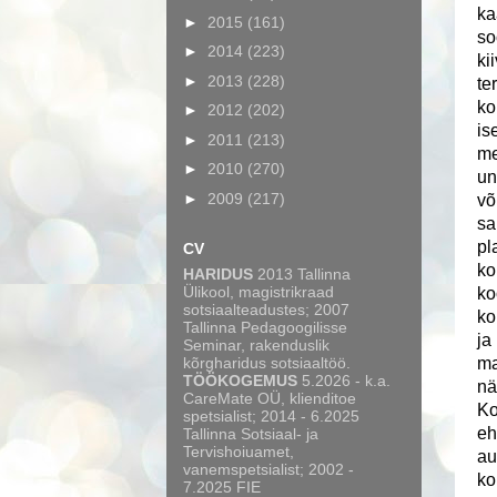
ka
►
2015
(161)
so
►
2014
(223)
ki
►
2013
(228)
te
ko
►
2012
(202)
is
►
2011
(213)
me
►
2010
(270)
un
►
2009
(217)
võ
sa
pl
CV
ko
HARIDUS
2013 Tallinna
Ülikool, magistrikraad
ko
sotsiaalteadustes; 2007
ko
Tallinna Pedagoogilisse
ja
Seminar, rakenduslik
kõrgharidus sotsiaaltöö.
ma
TÖÖKOGEMUS
5.2026 - k.a.
nä
CareMate OÜ, klienditoe
Ko
spetsialist; 2014 - 6.2025
eh
Tallinna Sotsiaal- ja
Tervishoiuamet,
au
vanemspetsialist; 2002 -
ko
7.2025 FIE