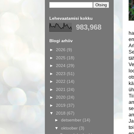
Lehevaatamisi kokku
983,968
ha
em
Blogi arhiiv
Ar
►
2026
(9)
Se
►
2025
(18)
tä
Ve
►
2024
(29)
lo
►
2023
(51)
ot
►
2022
(14)
kä
►
2021
(24)
üh
Ti
►
2020
(24)
am
►
2019
(37)
se
▼
2018
(67)
ar
►
detsember
(14)
Ja
to
▼
oktoober
(3)
en