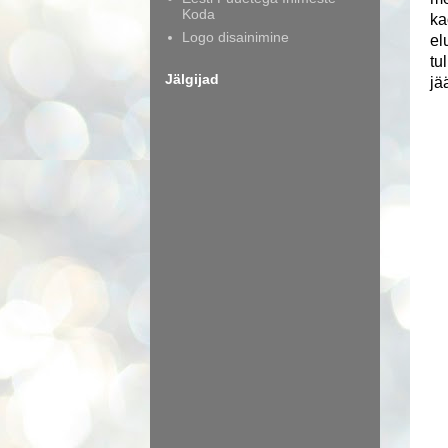
Koda
ka
Logo disainimine
el
tu
Jälgijad
jä