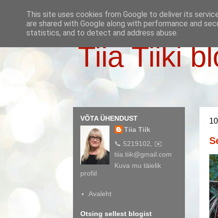
This site uses cookies from Google to deliver its servic
are shared with Google along with performance and secur
statistics, and to detect and address abuse.
Tiia Tiiki b
VÕTA ÜHENDUST
10
Tiia Tiik
S
📞 5219102, ✉️
tiia.tiik@gmail.com
Kuva mu täielik
profiil
Avaleht
Otsing sellest blogist