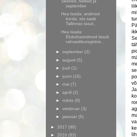
Seened, hetked ja
september
li
mi
Hea teada: andmed
korda, siis saab
tu
Tallinnas tasut...
Pä
ik
Hea teada:
Elukohaandmed tasub
Se
rahvastikuregistris...
tä
pi
►
september
(2)
mä
►
august
(5)
me
►
juuli
(1)
se
►
juuni
(16)
po
võ
►
mai
(7)
Ja
►
aprill
(2)
ko
►
märts
(9)
ro
►
veebruar
(3)
ag
ma
►
jaanuar
(5)
va
►
2017
(80)
ke
li
►
2016
(83)