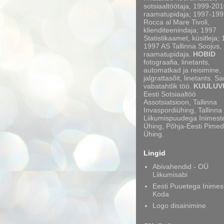
sotsiaaltöötaja, 1999-20
raamatupidaja; 1997-199
Rocca al Mare Tivoli,
klienditeenindaja; 1997
Statistikaamet, küsitleja;
1997 AS Tallinna Soojus,
raamatupidaja.
HOBID
fotograafia, linetants,
automatkad ja reisimine,
jalgrattasõit, linetants. S
vabatahtlik töö.
KUULUV
Eesti Sotsiaaltöö
Assotsiatsioon, Tallinna
Invaspordiühing, Tallinna
Liikumispuudega Inimest
Ühing, Põhja-Eesti Pimed
Ühing.
Lingid
Abivahendid - OÜ
Liikumisabi
Eesti Puuetega Inimes
Koda
Logo disainimine