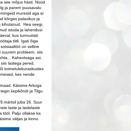
 ja see mõjus hästi. Nüüd
selg ja parem puusavalu
el mingeid muresid aga ei
ud kõrges palavikus ja
 kihutanud. Hea seegi,
nud istuda ja lahendusi
äeval, kus tunnustati
aja tiitli. Igati õige
 sotsiaaltöö on selline
gi suurem probleem, siis
ehta... Kaheotsaga asi,
 siis lastega pered,
õi toimetulekuraskustes
inimesed, kes nende
tis maad. Käisime Arkoga
egin kepikõndi ja Tilgu
9.märtsil juba 26. Suur
ie laste ja lastelaste
a tööl. Palju ollakse ka
isime väljas ja kinno