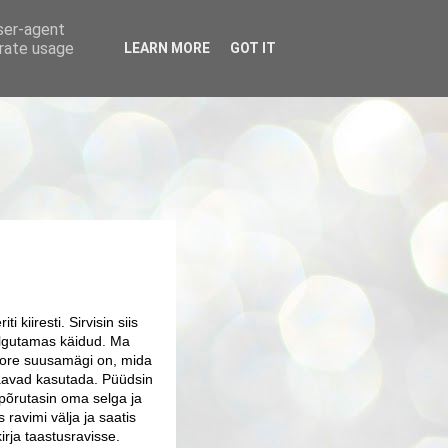
user-agent
erate usage
LEARN MORE
GOT IT
 kiiresti. Sirvisin siis
kelgutamas käidud. Ma
a tore suusamägi on, mida
saavad kasutada. Püüdsin
i põrutasin oma selga ja
ravimi välja ja saatis
irja taastusravisse.