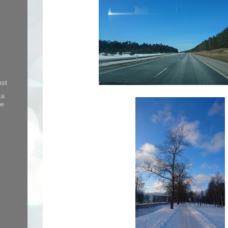
st
ga
me