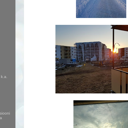
 k.a.
siooni
a