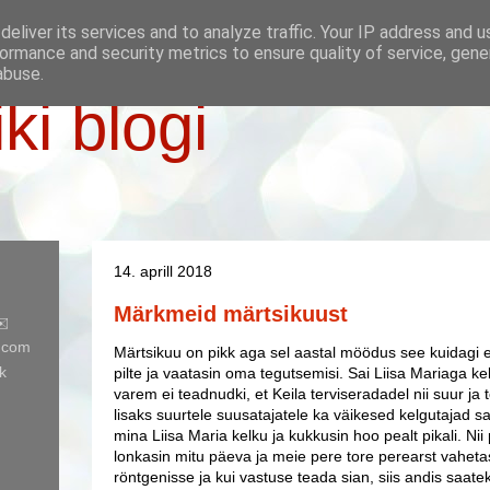
eliver its services and to analyze traffic. Your IP address and 
ormance and security metrics to ensure quality of service, gen
abuse.
iki blogi
14. aprill 2018
Märkmeid märtsikuust
✉️
l.com
Märtsikuu on pikk aga sel aastal möödus see kuidagi eriti
k
pilte ja vaatasin oma tegutsemisi. Sai Liisa Mariaga 
varem ei teadnudki, et Keila terviseradadel nii suur j
lisaks suurtele suusatajatele ka väikesed kelgutajad 
mina Liisa Maria kelku ja kukkusin hoo pealt pikali. Ni
lonkasin mitu päeva ja meie pere tore perearst vahetas 
röntgenisse ja kui vastuse teada sian, siis andis saatek