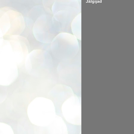
Jälgijad