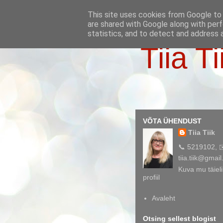
This site uses cookies from Google to d
are shared with Google along with perf
statistics, and to detect and address 
Tiia Ti
VÕTA ÜHENDUST
Tiia Tiik
📞 5219102, 
tiia.tiik@gmai
Kuva mu täieli
profiil
Avaleht
Otsing sellest blogist