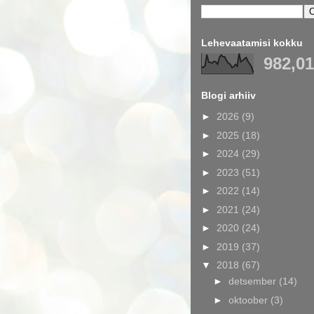
Lehevaatamisi kokku
982,0
Blogi arhiiv
►
2026
(9)
►
2025
(18)
►
2024
(29)
►
2023
(51)
►
2022
(14)
►
2021
(24)
►
2020
(24)
►
2019
(37)
▼
2018
(67)
►
detsember
(14)
►
oktoober
(3)