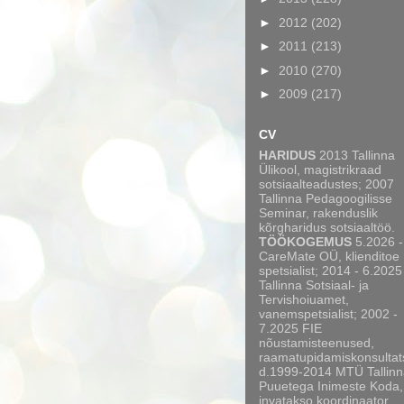
►
2012
(202)
►
2011
(213)
►
2010
(270)
►
2009
(217)
CV
HARIDUS
2013 Tallinna
Ülikool, magistrikraad
sotsiaalteadustes; 2007
Tallinna Pedagoogilisse
Seminar, rakenduslik
kõrgharidus sotsiaaltöö.
TÖÖKOGEMUS
5.2026 -
CareMate OÜ, klienditoe
spetsialist; 2014 - 6.2025
Tallinna Sotsiaal- ja
Tervishoiuamet,
vanemspetsialist; 2002 -
7.2025 FIE
nõustamisteenused,
raamatupidamiskonsultat
d.1999-2014 MTÜ Tallinn
Puuetega Inimeste Koda,
invatakso koordinaator,