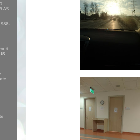
10
9 AS
 1988-
amuti
US
e
ate
te