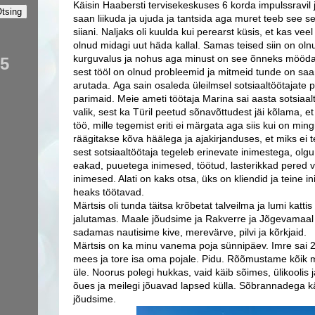
Käisin Haabersti tervisekeskuses 6 korda impulssravil
saan liikuda ja ujuda ja tantsida aga muret teeb see 
siiani. Naljaks oli kuulda kui perearst küsis, et kas ve
olnud midagi uut häda kallal. Samas teised siin on oln
kurguvalus ja nohus aga minust on see õnneks mööda
15
sest tööl on olnud probleemid ja mitmeid tunde on saa
arutada. Aga sain osaleda üleilmsel sotsiaaltöötajate p
parimaid. Meie ameti töötaja Marina sai aasta sotsiaaltööt
valik, sest ka Türil peetud sõnavõttudest jäi kõlama, et
töö, mille tegemist eriti ei märgata aga siis kui on min
räägitakse kõva häälega ja ajakirjanduses, et miks ei t
sest sotsiaaltöötaja tegeleb erinevate inimestega, olgu
eakad, puuetega inimesed, töötud, lasterikkad pered v
inimesed. Alati on kaks otsa, üks on kliendid ja teine 
heaks töötavad.
Märtsis oli tunda täitsa krõbetat talveilma ja lumi kat
jalutamas. Maale jõudsime ja Rakverre ja Jõgevamaal t
sadamas nautisime kive, merevärve, pilvi ja kõrkjaid.
Märtsis on ka minu vanema poja sünnipäev. Imre sai 2
mees ja tore isa oma pojale. Pidu. Rõõmustame kõik me
üle. Noorus polegi hukkas, vaid käib sõimes, ülikoolis j
õues ja meilegi jõuavad lapsed külla. Sõbrannadega kä
jõudsime.