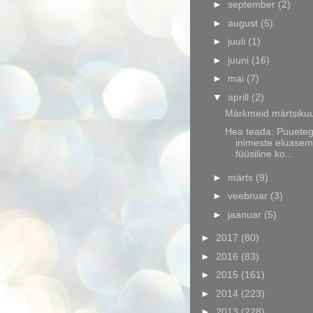
►
september
(2)
►
august
(5)
►
juuli
(1)
►
juuni
(16)
►
mai
(7)
▼
aprill
(2)
Märkmeid märtsikuu
Hea teada: Puuete
inimeste eluase
füüsiline ko...
►
märts
(9)
►
veebruar
(3)
►
jaanuar
(5)
►
2017
(80)
►
2016
(83)
►
2015
(161)
►
2014
(223)
►
2013
(228)