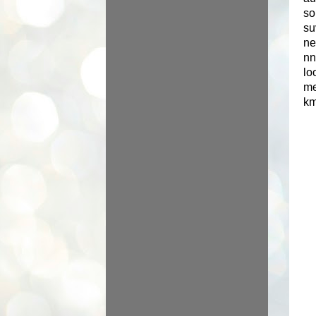
so
su
ne
nn
lo
me
k