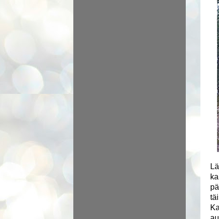
Lä
ka
pä
tä
Ka
au