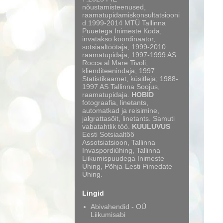
nõustamisteenused,
raamatupidamiskonsultatsiooni
d.1999-2014 MTÜ Tallinna
Puuetega Inimeste Koda,
invatakso koordinaator,
sotsiaaltöötaja, 1999-2010
raamatupidaja; 1997-1999 AS
Rocca al Mare Tivoli,
klienditeenindaja; 1997
Statistikaamet, küsitleja; 1988-
1997 AS Tallinna Soojus,
raamatupidaja.
HOBID
fotograafia, linetants,
automatkad ja reisimine,
jalgrattasõit, linetants. Samuti
vabatahtlik töö.
KUULUVUS
Eesti Sotsiaaltöö
Assotsiatsioon, Tallinna
Invaspordiühing, Tallinna
Liikumispuudega Inimeste
Ühing, Põhja-Eesti Pimedate
Ühing.
Lingid
Abivahendid - OÜ
Liikumisabi