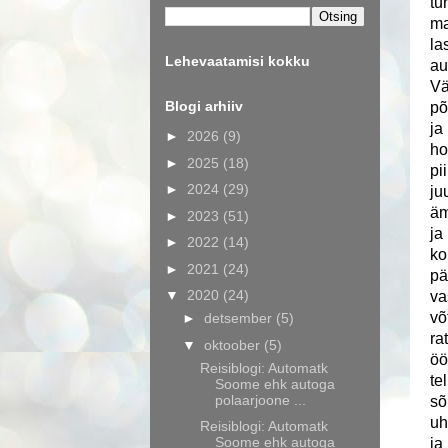
tu
ma
la
Lehevaatamisi kokku
au
Vä
Blogi arhiiv
põ
ja
►
2026
(9)
ho
►
2025
(18)
pi
►
2024
(29)
ju
äm
►
2023
(51)
ja
►
2022
(14)
ko
►
2021
(24)
pä
▼
2020
(24)
va
võ
►
detsember
(5)
ra
▼
oktoober
(5)
öö
Reisiblogi: Automatk
te
Soome ehk autoga
polaarjoone ...
sõ
uh
Reisiblogi: Automatk
Soome ehk autoga
ja