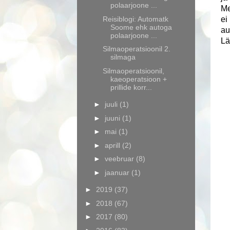
polaarjoone ...
Me
Reisiblogi: Automatk
ei
Soome ehk autoga
au
polaarjoone ...
Lä
Silmaoperatsioonil 2.
silmaga
Silmaoperatsioonil,
kaeoperatsioon +
prillide korr...
►
juuli
(1)
►
juuni
(1)
►
mai
(1)
►
aprill
(2)
►
veebruar
(8)
►
jaanuar
(1)
►
2019
(37)
►
2018
(67)
►
2017
(80)