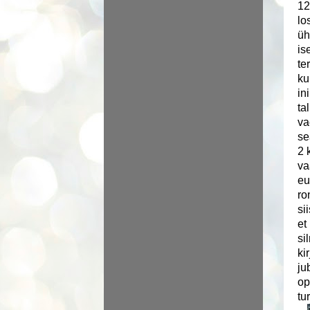
12
lo
üh
is
te
ku
in
ta
va
se
2 
va
eu
ro
si
et
si
ki
ju
op
tu