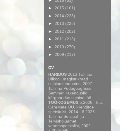
►
2016
(83)
►
2015
(161)
►
2014
(223)
►
2013
(228)
►
2012
(202)
►
2011
(213)
►
2010
(270)
►
2009
(217)
CV
HARIDUS
2013 Tallinna
Ülikool, magistrikraad
sotsiaalteadustes; 2007
Tallinna Pedagoogilisse
Seminar, rakenduslik
kõrgharidus sotsiaaltöö.
TÖÖKOGEMUS
5.2026 - k.a.
CareMate OÜ, klienditoe
spetsialist; 2014 - 6.2025
Tallinna Sotsiaal- ja
Tervishoiuamet,
vanemspetsialist; 2002 -
7.2025 FIE