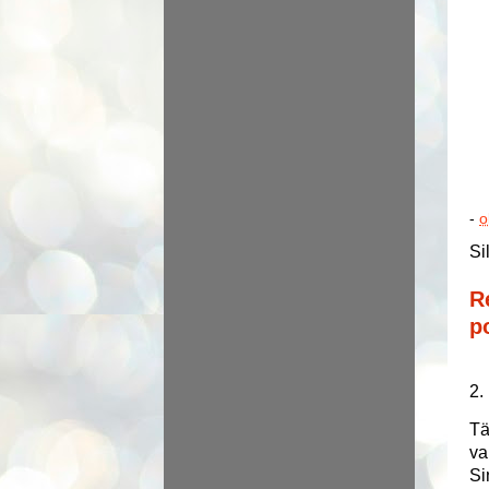
-
o
Si
R
p
2.
Tä
va
Si