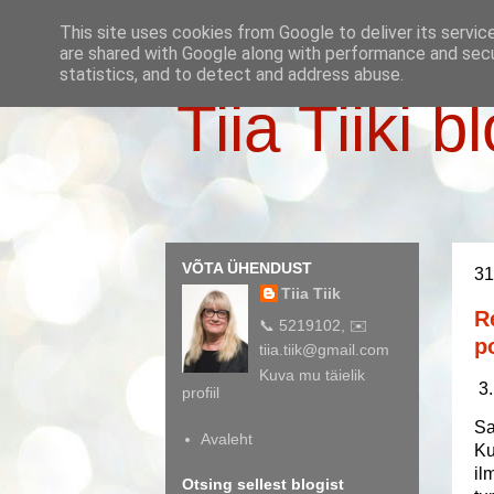
This site uses cookies from Google to deliver its servic
are shared with Google along with performance and secur
statistics, and to detect and address abuse.
Tiia Tiiki b
VÕTA ÜHENDUST
31
Tiia Tiik
R
📞 5219102, ✉️
p
tiia.tiik@gmail.com
Kuva mu täielik
3.
profiil
Sa
Avaleht
Ku
il
Otsing sellest blogist