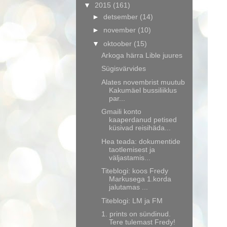
▼
2015
(161)
►
detsember
(14)
►
november
(10)
▼
oktoober
(15)
Arkoga härra Lible juures
Sügisvärvides
Alates novembrist muutub
Kakumäel bussiliiklus
par...
Gmaili konto
kaaperdanud petised
küsivad reisihäda...
Hea teada: dokumentide
taotlemisest ja
väljastamis...
Titeblogi: koos Fredy
Markusega 1.korda
jalutamas ...
Titeblogi: LM ja FM
1. prints on sündinud.
Tere tulemast Fredy!