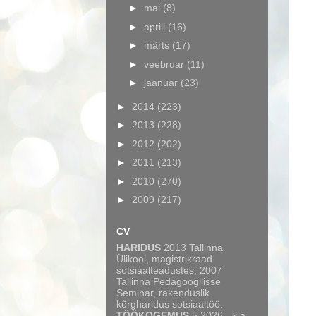
►
mai
(8)
►
aprill
(16)
►
märts
(17)
►
veebruar
(11)
►
jaanuar
(23)
►
2014
(223)
►
2013
(228)
►
2012
(202)
►
2011
(213)
►
2010
(270)
►
2009
(217)
CV
HARIDUS
2013 Tallinna
Ülikool, magistrikraad
sotsiaalteadustes; 2007
Tallinna Pedagoogilisse
Seminar, rakenduslik
kõrgharidus sotsiaaltöö.
TÖÖKOGEMUS
5.2026 - k.a.