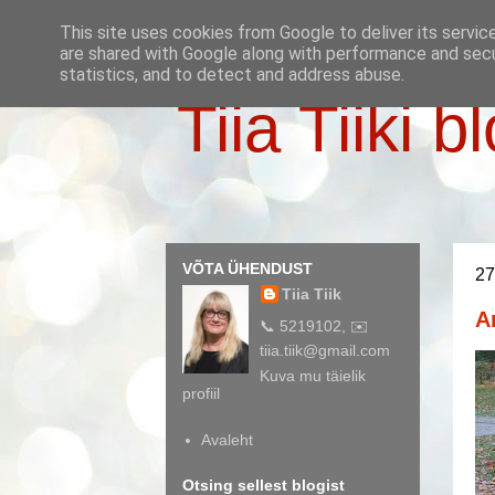
This site uses cookies from Google to deliver its servic
are shared with Google along with performance and secur
statistics, and to detect and address abuse.
Tiia Tiiki b
VÕTA ÜHENDUST
27
Tiia Tiik
A
📞 5219102, ✉️
tiia.tiik@gmail.com
Kuva mu täielik
profiil
Avaleht
Otsing sellest blogist