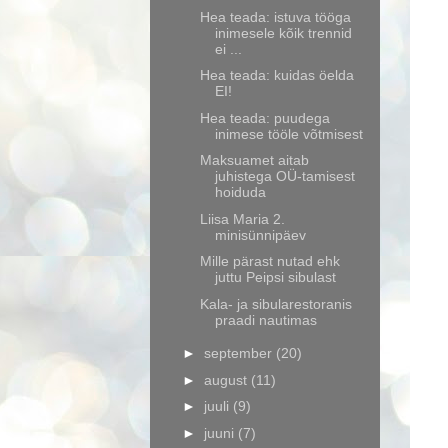
Hea teada: istuva tööga
inimesele kõik trennid
ei ...
Hea teada: kuidas öelda
EI!
Hea teada: puudega
inimese tööle võtmisest
Maksuamet aitab
juhistega OÜ-tamisest
hoiduda
Liisa Maria 2.
minisünnipäev
Mille pärast nutad ehk
juttu Peipsi sibulast
Kala- ja sibularestoranis
praadi nautimas
►
september
(20)
►
august
(11)
►
juuli
(9)
►
juuni
(7)