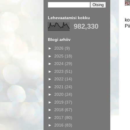
Lehevaatamisi kokku
ko
982,330
Pi
Blogi arhiiv
►
2026
(9)
►
2025
(18)
►
2024
(29)
►
2023
(51)
►
2022
(14)
►
2021
(24)
►
2020
(24)
►
2019
(37)
►
2018
(67)
►
2017
(80)
►
2016
(83)