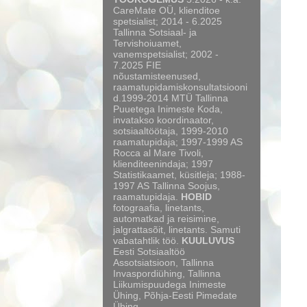
CareMate OÜ, klienditoe
spetsialist; 2014 - 6.2025
Tallinna Sotsiaal- ja
Tervishoiuamet,
vanemspetsialist; 2002 -
7.2025 FIE
nõustamisteenused,
raamatupidamiskonsultatsiooni
d.1999-2014 MTÜ Tallinna
Puuetega Inimeste Koda,
invatakso koordinaator,
sotsiaaltöötaja, 1999-2010
raamatupidaja; 1997-1999 AS
Rocca al Mare Tivoli,
klienditeenindaja; 1997
Statistikaamet, küsitleja; 1988-
1997 AS Tallinna Soojus,
raamatupidaja.
HOBID
fotograafia, linetants,
automatkad ja reisimine,
jalgrattasõit, linetants. Samuti
vabatahtlik töö.
KUULUVUS
Eesti Sotsiaaltöö
Assotsiatsioon, Tallinna
Invaspordiühing, Tallinna
Liikumispuudega Inimeste
Ühing, Põhja-Eesti Pimedate
Ühing.