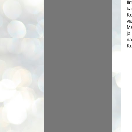
Il
ka
Ko
va
Ma
ja
na
Ku