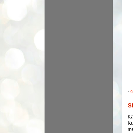
-
o
S
Kä
Ku
me