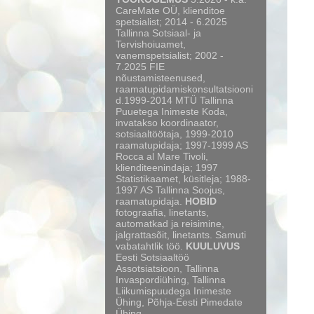
CareMate OÜ, klienditoe
spetsialist; 2014 - 6.2025
Tallinna Sotsiaal- ja
Tervishoiuamet,
vanemspetsialist; 2002 -
7.2025 FIE
nõustamisteenused,
raamatupidamiskonsultatsiooni
d.1999-2014 MTÜ Tallinna
Puuetega Inimeste Koda,
invatakso koordinaator,
sotsiaaltöötaja, 1999-2010
raamatupidaja; 1997-1999 AS
Rocca al Mare Tivoli,
klienditeenindaja; 1997
Statistikaamet, küsitleja; 1988-
1997 AS Tallinna Soojus,
raamatupidaja.
HOBID
fotograafia, linetants,
automatkad ja reisimine,
jalgrattasõit, linetants. Samuti
vabatahtlik töö.
KUULUVUS
Eesti Sotsiaaltöö
Assotsiatsioon, Tallinna
Invaspordiühing, Tallinna
Liikumispuudega Inimeste
Ühing, Põhja-Eesti Pimedate
Ühing.