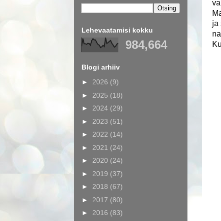
va
Ma
ja
Lehevaatamisi kokku
na
984,664
Ku
Blogi arhiiv
►
2026
(9)
►
2025
(18)
►
2024
(29)
►
2023
(51)
►
2022
(14)
►
2021
(24)
►
2020
(24)
►
2019
(37)
►
2018
(67)
►
2017
(80)
►
2016
(83)