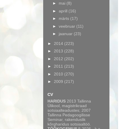
►
mai
(8)
►
aprill
(16)
►
märts
(17)
►
veebruar
(11)
►
jaanuar
(23)
►
2014
(223)
►
2013
(228)
►
2012
(202)
►
2011
(213)
►
2010
(270)
►
2009
(217)
CV
HARIDUS
2013 Tallinna
Ülikool, magistrikraad
sotsiaalteadustes; 2007
Tallinna Pedagoogilisse
Seminar, rakenduslik
kõrgharidus sotsiaaltöö.
TÖÖKOGEMUS
5.2026 - k.a.