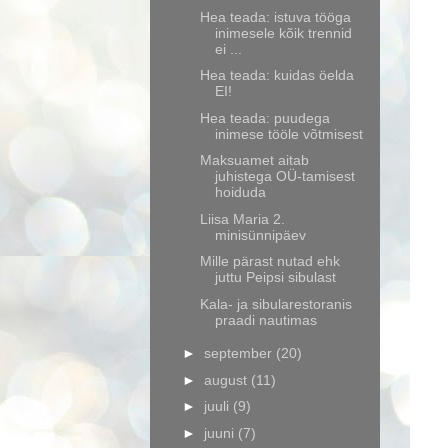
Hea teada: istuva tööga
inimesele kõik trennid
ei ...
Hea teada: kuidas öelda
EI!
Hea teada: puudega
inimese tööle võtmisest
Maksuamet aitab
juhistega OÜ-tamisest
hoiduda
Liisa Maria 2.
minisünnipäev
Mille pärast nutad ehk
juttu Peipsi sibulast
Kala- ja sibularestoranis
praadi nautimas
►
september
(20)
►
august
(11)
►
juuli
(9)
►
juuni
(7)