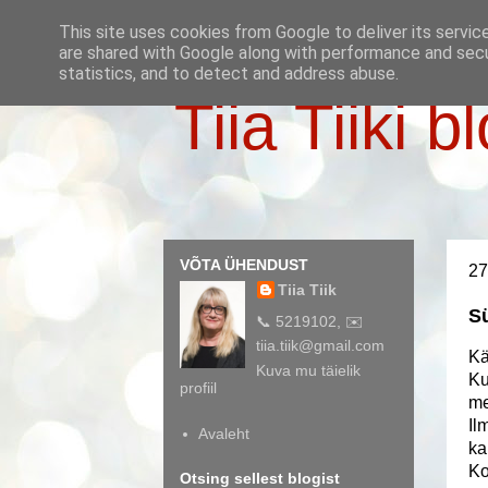
This site uses cookies from Google to deliver its servic
are shared with Google along with performance and secur
statistics, and to detect and address abuse.
Tiia Tiiki b
VÕTA ÜHENDUST
27
Tiia Tiik
S
📞 5219102, ✉️
tiia.tiik@gmail.com
Kä
Kuva mu täielik
Ku
profiil
me
Il
Avaleht
ka
Ko
Otsing sellest blogist