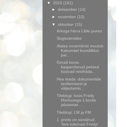
▼
2015
(161)
►
detsember
(14)
►
november
(10)
▼
oktoober
(15)
Arkoga härra Lible juures
Sügisvärvides
Alates novembrist muutub
Kakumäel bussiliiklus
par...
Gmaili konto
kaaperdanud petised
küsivad reisihäda...
Hea teada: dokumentide
taotlemisest ja
väljastamis...
Titeblogi: koos Fredy
Markusega 1.korda
jalutamas ...
Titeblogi: LM ja FM
1. prints on sündinud.
Tere tulemast Fredy!