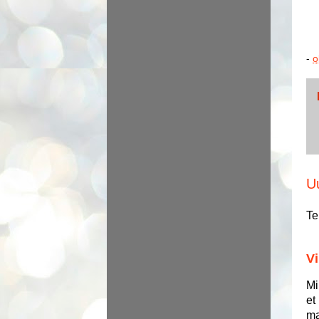
-
o
U
Te
Vi
Mi
et
ma