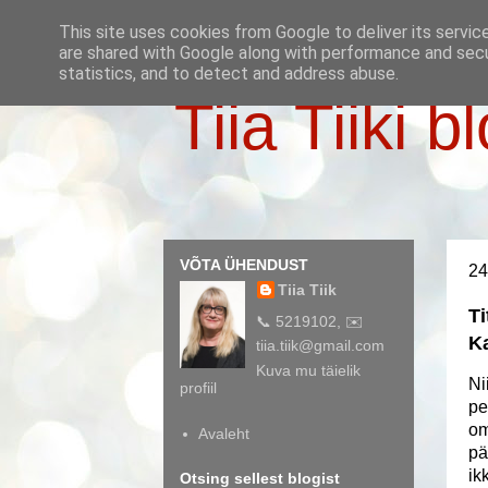
This site uses cookies from Google to deliver its servic
are shared with Google along with performance and secur
statistics, and to detect and address abuse.
Tiia Tiiki b
VÕTA ÜHENDUST
24
Tiia Tiik
Ti
📞 5219102, ✉️
K
tiia.tiik@gmail.com
Kuva mu täielik
Ni
profiil
pe
om
Avaleht
pä
ik
Otsing sellest blogist