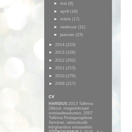
►
mai
(8)
►
aprill
(16)
►
märts
(17)
►
veebruar
(11)
►
jaanuar
(23)
►
2014
(223)
►
2013
(228)
►
2012
(202)
►
2011
(213)
►
2010
(270)
►
2009
(217)
CV
HARIDUS
2013 Tallinna
Ülikool, magistrikraad
sotsiaalteadustes; 2007
Tallinna Pedagoogilisse
Seminar, rakenduslik
kõrgharidus sotsiaaltöö.
TÖÖKOGEMUS
5.2026 - k.a.