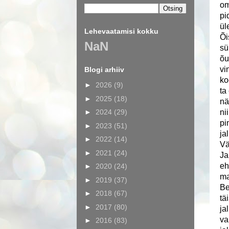
om
pi
ül
Lehevaatamisi kokku
Õi
NaN
sü
õu
vi
Blogi arhiiv
ko
►
2026
(9)
ta
►
2025
(18)
nä
►
2024
(29)
ni
pi
►
2023
(51)
ja
►
2022
(14)
Vä
►
2021
(24)
Ja
eh
►
2020
(24)
ma
►
2019
(37)
Be
►
2018
(67)
tä
►
2017
(80)
ja
va
►
2016
(83)