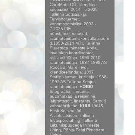
CareMate OÜ, klienditoe
spetsialist; 2014 - 6.2025
Tallinna Sotsiaal- ja
Tervishoiuamet,
vanemspetsialist; 2002 -
7.2025 FIE
nõustamisteenused,
raamatupidamiskonsultatsiooni
d.1999-2014 MTÜ Tallinna
Puuetega Inimeste Koda,
invatakso koordinaator,
sotsiaaltöötaja, 1999-2010
raamatupidaja; 1997-1999 AS
Rocca al Mare Tivoli,
klienditeenindaja; 1997
Statistikaamet, küsitleja; 1988-
1997 AS Tallinna Soojus,
raamatupidaja.
HOBID
fotograafia, linetants,
automatkad ja reisimine,
jalgrattasõit, linetants. Samuti
vabatahtlik töö.
KUULUVUS
Eesti Sotsiaaltöö
Assotsiatsioon, Tallinna
Invaspordiühing, Tallinna
Liikumispuudega Inimeste
Ühing, Põhja-Eesti Pimedate
Ühing.