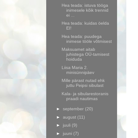
Hea teada: istuva tööga
inimesele kõik trennid
ei ...
Hea teada: kuidas öelda
EI!
Hea teada: puudega
inimese tööle võtmisest
Maksuamet aitab
juhistega OÜ-tamisest
hoiduda
Liisa Maria 2.
minisünnipäev
Mille pärast nutad ehk
juttu Peipsi sibulast
Kala- ja sibularestoranis
praadi nautimas
►
september
(20)
►
august
(11)
►
juuli
(9)
►
juuni
(7)