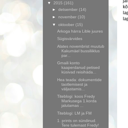
ja
▼
2015
(161)
kõ
►
detsember
(14)
la
►
november
(10)
la
▼
oktoober
(15)
Arkoga härra Lible juures
Sügisvärvides
Alates novembrist muutub
Kakumäel bussiliiklus
par...
Gmaili konto
kaaperdanud petised
küsivad reisihäda...
Hea teada: dokumentide
taotlemisest ja
väljastamis...
Titeblogi: koos Fredy
Markusega 1.korda
jalutamas ...
Titeblogi: LM ja FM
1. prints on sündinud.
Tere tulemast Fredy!