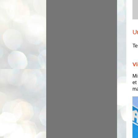
U
Te
Vi
Mi
et
ma