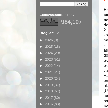
Ha
Lehevaatamisi kokku
ta
ne
984,107
do
2.
Blogi arhiiv
ko
►
2026
(9)
mo
Pi
►
2025
(18)
as
►
2024
(29)
do
►
2023
(51)
Sõ
Se
►
2022
(14)
vä
►
2021
(24)
Pä
►
2020
(24)
en
►
2019
(37)
ok
„U
►
2018
(67)
ru
►
2017
(80)
pa
►
2016
(83)
av