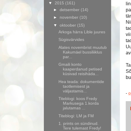
▼
2015
(161)
li
►
detsember
(14)
pa
tä
►
november
(10)
Ni
▼
oktoober
(15)
ta
Arkoga härra Lible juures
vi
Sügisvärvides
ta
Uu
Alates novembrist muutub
Kakumäel bussiliiklus
av
par...
Gmaili konto
Ta
kaaperdanud petised
Sõ
küsivad reisihäda...
bu
Hea teada: dokumentide
taotlemisest ja
väljastamis...
-
o
Titeblogi: koos Fredy
Markusega 1.korda
jalutamas ...
Titeblogi: LM ja FM
1. prints on sündinud.
Tere tulemast Fredy!