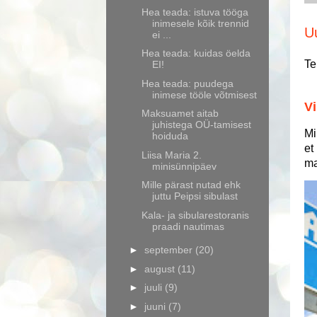
Hea teada: istuva tööga
inimesele kõik trennid
U
ei ...
Hea teada: kuidas öelda
Te
EI!
Hea teada: puudega
inimese tööle võtmisest
Vi
Maksuamet aitab
juhistega OÜ-tamisest
Mi
hoiduda
et
Liisa Maria 2.
ma
minisünnipäev
Mille pärast nutad ehk
juttu Peipsi sibulast
Kala- ja sibularestoranis
praadi nautimas
►
september
(20)
►
august
(11)
►
juuli
(9)
►
juuni
(7)