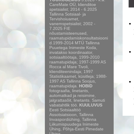
CareMate OÜ, klienditoe
spetsialist; 2014 - 6.2025
Tallinna Sotsiaal- ja
Tervishoiuamet,
vanemspetsialist; 2002 -
7.2025 FIE
nõustamisteenused,
raamatupidamiskonsultatsiooni
d.1999-2014 MTÜ Tallinna
Puuetega Inimeste Koda,
invatakso koordinaator,
sotsiaaltöötaja, 1999-2010
raamatupidaja; 1997-1999 AS
Rocca al Mare Tivoli,
klienditeenindaja; 1997
Statistikaamet, küsitleja; 1988-
1997 AS Tallinna Soojus,
raamatupidaja.
HOBID
fotograafia, linetants,
automatkad ja reisimine,
jalgrattasõit, linetants. Samuti
vabatahtlik töö.
KUULUVUS
Eesti Sotsiaaltöö
Assotsiatsioon, Tallinna
Invaspordiühing, Tallinna
Liikumispuudega Inimeste
Ühing, Põhja-Eesti Pimedate
Ühing.