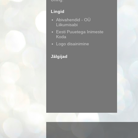
Lingid
Abivahendid - OÜ
Liikumisabi
Eesti Puuetega Inimeste
Koda
Logo disainimine
Jälgijad