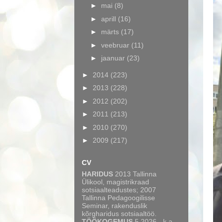
►
mai
(8)
►
aprill
(16)
►
märts
(17)
►
veebruar
(11)
►
jaanuar
(23)
►
2014
(223)
►
2013
(228)
►
2012
(202)
►
2011
(213)
►
2010
(270)
►
2009
(217)
CV
HARIDUS
2013 Tallinna
Ülikool, magistrikraad
sotsiaalteadustes; 2007
Tallinna Pedagoogilisse
Seminar, rakenduslik
kõrgharidus sotsiaaltöö.
TÖÖKOGEMUS
5.2026 - k.a.