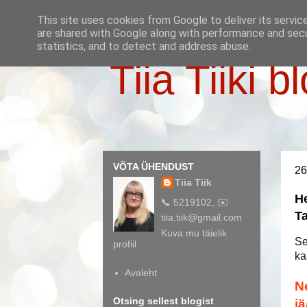
This site uses cookies from Google to deliver its servic
are shared with Google along with performance and secur
statistics, and to detect and address abuse.
Tiia Tiiki b
VÕTA ÜHENDUST
26
Tiia Tiik
He
📞 5219102, ✉️
Ta
tiia.tiik@gmail.com
Kuva mu täielik
Se
profiil
ka
Avaleht
N
Otsing sellest blogist
j