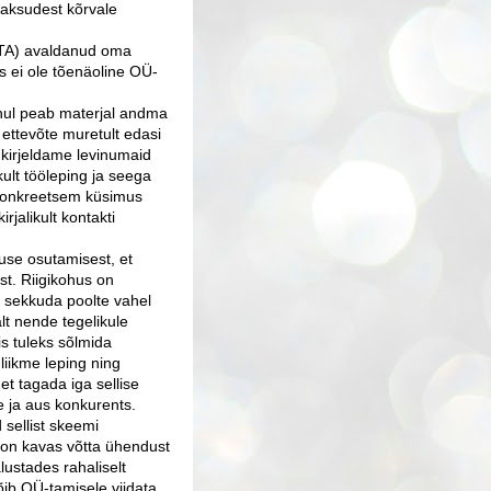
maksudest kõrvale
A) avaldanud oma
es ei ole tõenäoline OÜ-
nul peab materjal andma
 ettevõte muretult edasi
a kirjeldame levinumaid
kult tööleping ja seega
i konkreetsem küsimus
rjalikult kontakti
use osutamisest, et
t. Riigikohus on
s sekkuda poolte vahel
lt nende tegelikule
is tuleks sõlmida
 liikme leping ning
et tagada iga sellise
 ja aus konkurents.
 sellist skeemi
 on kavas võtta ühendust
lustades rahaliselt
õib OÜ-tamisele viidata