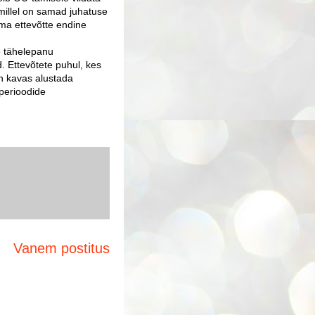
 millel on samad juhatuse
ama ettevõtte endine
e tähelepanu
. Ettevõtete puhul, kes
on kavas alustada
 perioodide
Vanem postitus