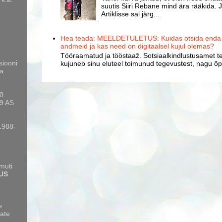
suutis Siiri Rebane mind ära rääkida. J
Artiklisse sai järg...
Hea teada: MEELDETULETUS: Kuidas otsida enda k
andmeid ja kas need on digitaalsel kujul olemas?
Tööraamatud ja tööstaaž. Sotsiaalkindlustusamet te
siooni
kujuneb sinu eluteel toimunud tegevustest, nagu õpp
a
10
9 AS
 1988-
amuti
US
e
ate