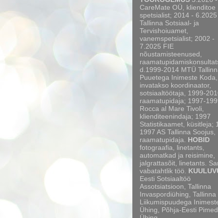
CareMate OÜ, klienditoe
spetsialist; 2014 - 6.2025
Tallinna Sotsiaal- ja
Tervishoiuamet,
vanemspetsialist; 2002 -
7.2025 FIE
nõustamisteenused,
raamatupidamiskonsultat
d.1999-2014 MTÜ Tallinn
Puuetega Inimeste Koda,
invatakso koordinaator,
sotsiaaltöötaja, 1999-20
raamatupidaja; 1997-199
Rocca al Mare Tivoli,
klienditeenindaja; 1997
Statistikaamet, küsitleja;
1997 AS Tallinna Soojus,
raamatupidaja.
HOBID
fotograafia, linetants,
automatkad ja reisimine,
jalgrattasõit, linetants. S
vabatahtlik töö.
KUULUV
Eesti Sotsiaaltöö
Assotsiatsioon, Tallinna
Invaspordiühing, Tallinna
Liikumispuudega Inimest
Ühing, Põhja-Eesti Pimed
Ühing.