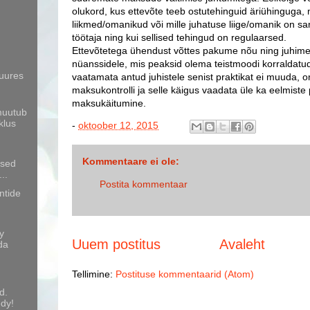
olukord, kus ettevõte teeb ostutehinguid äriühinguga,
liikmed/omanikud või mille juhatuse liige/omanik on s
töötaja ning kui sellised tehingud on regulaarsed.
Ettevõtetega ühendust võttes pakume nõu ning juhim
nüanssidele, mis peaksid olema teistmoodi korraldatud
juures
vaatamata antud juhistele senist praktikat ei muuda, 
maksukontrolli ja selle käigus vaadata üle ka eelmiste
maksukäitumine.
muutub
klus
-
oktoober 12, 2015
Kommentaare ei ole:
ised
..
Postita kommentaar
ntide
y
Uuem postitus
Avaleht
da
Tellimine:
Postituse kommentaarid (Atom)
d.
edy!