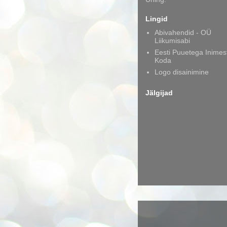
Lingid
Abivahendid - OÜ
Liikumisabi
Eesti Puuetega Inimes
Koda
Logo disainimine
Jälgijad