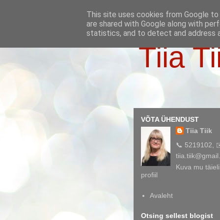
This site uses cookies from Google to d
are shared with Google along with perf
statistics, and to detect and address 
Tiia Ti
VÕTA ÜHENDUST
Tiia Tiik
📞 5219102, 
tiia.tiik@gmai
Kuva mu täieli
profiil
Avaleht
Otsing sellest blogist