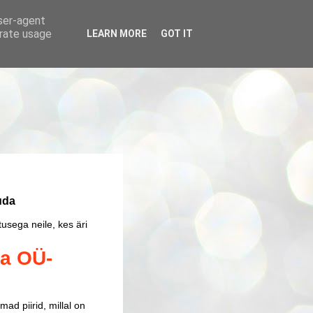
user-agent
erate usage
LEARN MORE
GOT IT
uda
usega neile, kes äri
ga OÜ-
ad piirid, millal on