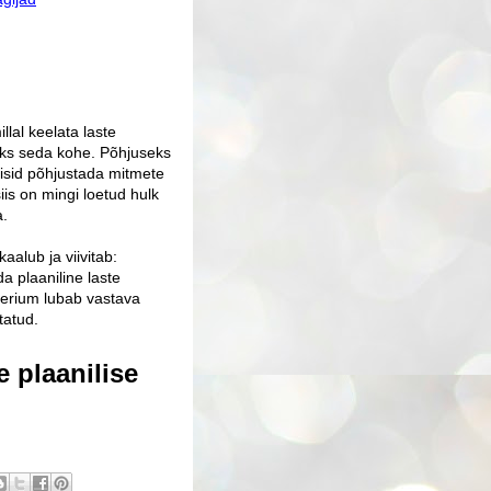
llal keelata laste
aks seda kohe. Põhjuseks
isid põhjustada mitmete
is on mingi loetud hulk
a.
aalub ja viivitab:
da plaaniline laste
eerium lubab vastava
tatud.
e plaanilise