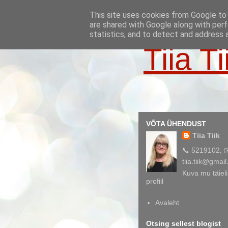
This site uses cookies from Google to d
are shared with Google along with perf
statistics, and to detect and address 
Tiia Ti
VÕTA ÜHENDUST
Tiia Tiik
📞 5219102, 
tiia.tiik@gmai
Kuva mu täieli
profiil
Avaleht
Otsing sellest blogist