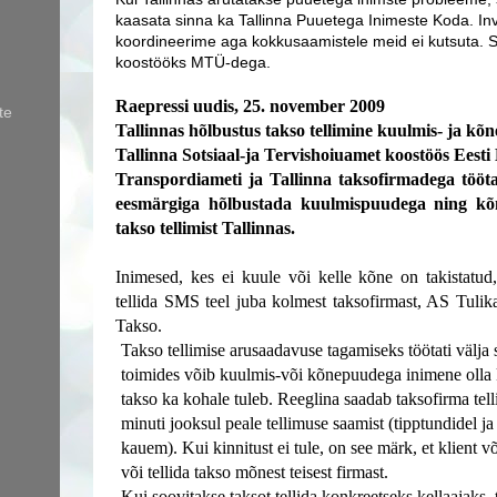
kaasata sinna ka Tallinna Puuetega Inimeste Koda. In
koordineerime aga kokkusaamistele meid ei kutsuta. S
koostööks MTÜ-dega.
Raepressi uudis, 25. november 2009
te
Tallinnas hõlbustus takso tellimine kuulmis- ja kõ
Tallinna Sotsiaal-ja Tervishoiuamet koostöös Eesti
Transpordiameti ja Tallinna taksofirmadega tööta
eesmärgiga hõlbustada kuulmispuudega ning kõne
takso tellimist Tallinnas.
Inimesed, kes ei kuule või kelle kõne on takistatud
tellida SMS teel juba kolmest taksofirmast, AS Tuli
Takso.
Takso tellimise arusaadavuse tagamiseks töötati välja 
toimides võib kuulmis-või kõnepuudega inimene olla ki
takso ka kohale tuleb. Reeglina saadab taksofirma tell
minuti jooksul peale tellimuse saamist (tipptundidel ja
kauem). Kui kinnitust ei tule, on see märk, et klient v
või tellida takso mõnest teisest firmast.
Kui soovitakse taksot tellida konkreetseks kellaajaks, 