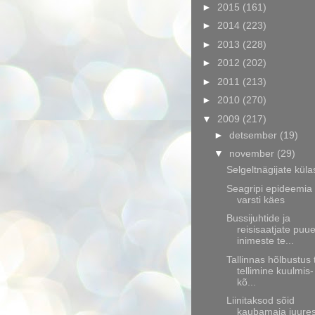
►
2015
(161)
►
2014
(223)
►
2013
(228)
►
2012
(202)
►
2011
(213)
►
2010
(270)
▼
2009
(217)
►
detsember
(19)
▼
november
(29)
Selgeltnägijate küla
Seagripi epideemia
varsti käes
Bussijuhtide ja
reisisaatjate puu
inimeste te...
Tallinnas hõlbustus
tellimine kuulmis-
kõ...
Liinitaksod sõid
kaubamaja juure