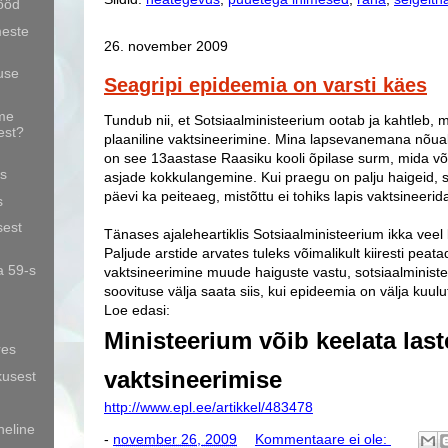
tööd
meste
26. november 2009
use
Seagripi epideemia on varsti käes
me
Tundub nii, et Sotsiaalministeerium ootab ja kahtleb, mi
est?
plaaniline vaktsineerimine. Mina lapsevanemana nõu
on see 13aastase Raasiku kooli õpilase surm, mida võ
ts
asjade kokkulangemine. Kui praegu on palju haigeid, si
päevi ka peiteaeg, mistõttu ei tohiks lapis vaktsineerid
s
sest
Tänases ajaleheartiklis Sotsiaalministeerium ikka veel k
Paljude arstide arvates tuleks võimalikult kiiresti peata
a 59-s
vaktsineerimine muude haiguste vastu, sotsiaalminist
soovituse välja saata siis, kui epideemia on välja kuulu
Loe edasi:
Ministeerium võib keelata last
res
vaktsineerimise
kusest
http://www.epl.ee/artikkel/483478
heline
-
november 26, 2009
Kommentaare ei ole: