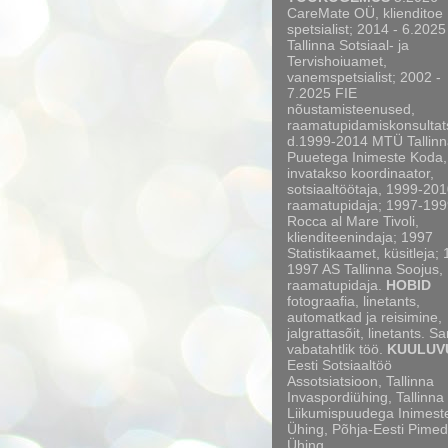
CareMate OÜ, klienditoe
spetsialist; 2014 - 6.2025
Tallinna Sotsiaal- ja
Tervishoiuamet,
vanemspetsialist; 2002 -
7.2025 FIE
nõustamisteenused,
raamatupidamiskonsultat
d.1999-2014 MTÜ Tallinn
Puuetega Inimeste Koda,
invatakso koordinaator,
sotsiaaltöötaja, 1999-20
raamatupidaja; 1997-199
Rocca al Mare Tivoli,
klienditeenindaja; 1997
Statistikaamet, küsitleja;
1997 AS Tallinna Soojus,
raamatupidaja.
HOBID
fotograafia, linetants,
automatkad ja reisimine,
jalgrattasõit, linetants. S
vabatahtlik töö.
KUULUV
Eesti Sotsiaaltöö
Assotsiatsioon, Tallinna
Invaspordiühing, Tallinna
Liikumispuudega Inimest
Ühing, Põhja-Eesti Pimed
Ühing.