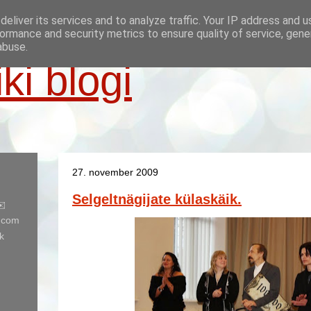
eliver its services and to analyze traffic. Your IP address and 
ormance and security metrics to ensure quality of service, gen
abuse.
iki blogi
27. november 2009
Selgeltnägijate külaskäik.
✉️
l.com
k