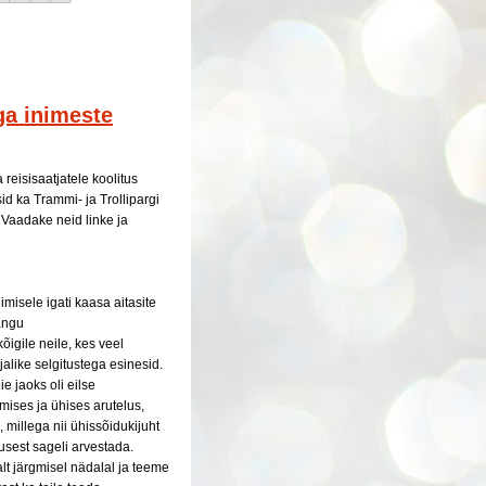
ga inimeste
reisisaatjatele koolitus
d ka Trammi- ja Trollipargi
Vaadake neid linke ja
iimisele igati kaasa aitasite
tangu
õigile neile, kes veel
alike selgitustega esinesid.
e jaoks oli eilse
ises ja ühises arutelus,
, millega nii ühissõidukijuht
usest sageli arvestada.
t järgmisel nädalal ja teeme