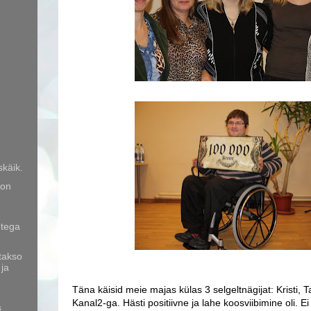
skäik.
 on
etega
 takso
 ja
Täna käisid meie majas külas 3 selgeltnägijat: Kristi, 
Kanal2-ga. Hästi positiivne ja lahe koosviibimine oli. Ei
s