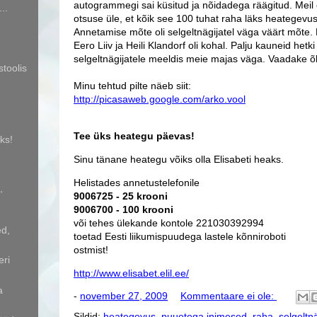
autogrammegi sai küsitud ja nõidadega räägitud. Meil
..
otsuse üle, et kõik see 100 tuhat raha läks heategevus
Annetamise mõte oli selgeltnägijatel väga väärt mõte.
Eero Liiv ja Heili Klandorf oli kohal. Palju kauneid hetk
selgeltnägijatele meeldis meie majas väga. Vaadake õh
stoolis
Minu tehtud pilte näeb siit:
http://picasaweb.google.com/arko.vool
Tee üks heategu päevas!
ks!
Sinu tänane heategu võiks olla Elisabeti heaks.
Helistades annetustelefonile
,
9006725 - 25 krooni
9006700 - 100 krooni
või tehes ülekande kontole 221030392994
ed,
toetad Eesti liikumispuudega lastele kõnniroboti
ostmist!
eri
http://www.elisabet.elil.ee/
a
-
november 27, 2009
Kommentaare ei ole:
Sildid:
heategevus
,
puuetega inimesed
,
raha
,
selgeltn