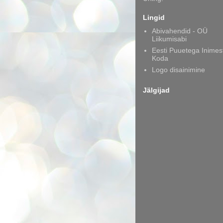
Lingid
Abivahendid - OÜ
Liikumisabi
Eesti Puuetega Inimes
Koda
Logo disainimine
Jälgijad