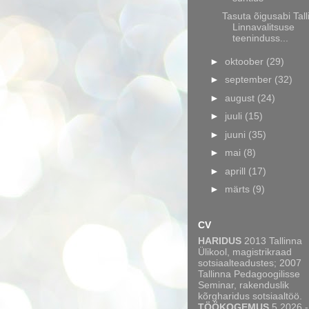
Tasuta õigusabi Tall
Linnavalitsuse
teeninduss...
►
oktoober
(29)
►
september
(32)
►
august
(24)
►
juuli
(15)
►
juuni
(35)
►
mai
(8)
►
aprill
(17)
►
märts
(9)
CV
HARIDUS
2013 Tallinna
Ülikool, magistrikraad
sotsiaalteadustes; 2007
Tallinna Pedagoogilisse
Seminar, rakenduslik
kõrgharidus sotsiaaltöö.
TÖÖKOGEMUS
5.2026 -