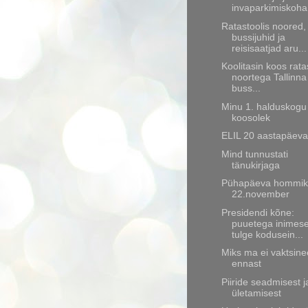
invaparkimiskoha.
Ratastoolis noored,
bussijuhid ja
reisisaatjad aru...
Koolitasin koos rata
noortega Tallinna
buss...
Minu 1. halduskogu
koosolek
ELIL 20 aastapäeva
Mind tunnustati
tänukirjaga
Pühapäeva hommik
22.november
Presidendi kõne:
puuetega inimes
tulge kodusein...
Miks ma ei vaktsine
ennast
Piiride seadmisest j
ületamisest