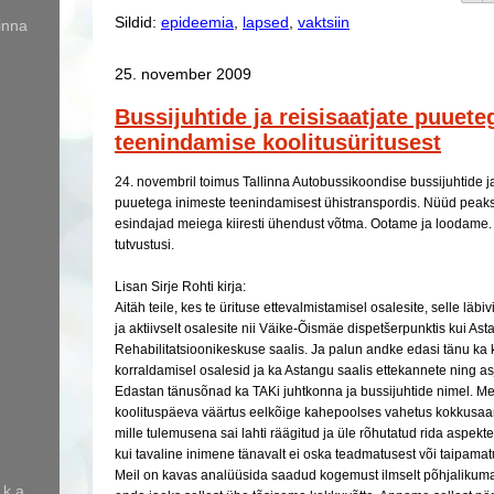
Sildid:
epideemia
,
lapsed
,
vaktsiin
inna
25. november 2009
Bussijuhtide ja reisisaatjate puuete
teenindamise koolitusüritusest
24. novembril toimus Tallinna Autobussikoondise bussijuhtide ja 
puuetega inimeste teenindamisest ühistranspordis.
Nüüd peaksi
esindajad meiega kiiresti ühendust võtma. Ootame ja loodame. 
tutvustusi.
Lisan Sirje Rohti kirja:
Aitäh teile, kes te ürituse ettevalmistamisel osalesite, selle läbiv
ja aktiivselt osalesite nii Väike-Õismäe dispetšerpunktis kui As
Rehabilitatsioonikeskuse saalis. Ja palun andke edasi tänu ka k
korraldamisel osalesid ja ka Astangu saalis ettekannete ning asj
Edastan tänusõnad ka TAKi juhtkonna ja bussijuhtide nimel. Mei
koolituspäeva väärtus eelkõige kahepoolses vahetus kokkusaam
mille tulemusena sai lahti räägitud ja üle rõhutatud rida aspekte
kui tavaline inimene tänavalt ei oska teadmatusest või taipamat
Meil on kavas analüüsida saadud kogemust ilmselt põhjalikumal
 k.a.