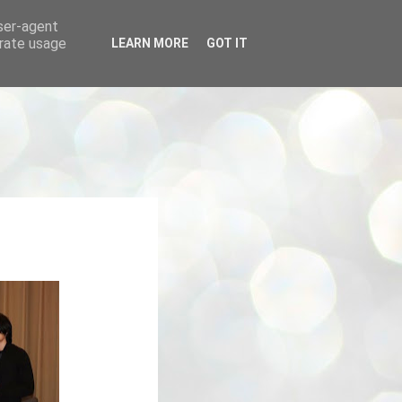
user-agent
erate usage
LEARN MORE
GOT IT