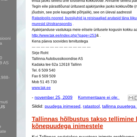
enda jaoks sellest ühe tõsisema kokkuvõtte. Anname sellest pära
Tegin eile pärastlõunal üritusest ajakirjanike jaoks kokkuvõtte (n
jõudsin, see pole kaugeltki põhjalik), see on üleval aadressil
Ratastoolis noored, bussijuhid ja reisisaatjad arutasid täna liik
muresid ühistranspordis
.
Ajakirjanduse vastukaja meie eilsele üritusele kogusin kokku a
http://www.tak.ee/index.php?page=253
& .
siooni
Kena päeva soovides tervitustega
a
--- --- --- --- --- --- --- --- --- --- --- --- ---
Sirje Roht
10
Tallinna Autobussikoondise AS
9 AS
Kadaka tee 62a 12618 Tallinn
Tel. 6 509 540
Fax 6 509 509
 1988-
Mob 51 45 730
www.tak.ee
-
november 25, 2009
Kommentaare ei ole:
amuti
Sildid:
puudega inimesed
,
ratastool
,
tallinna puuetega
US
Tallinnas hõlbustus takso tellimine 
kõnepuudega inimestele
e
ate
Kui Tallinnas arutatakse puuetega inimste probleeme, 