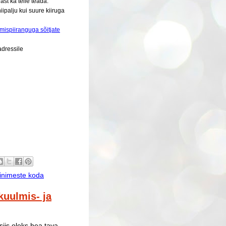
st ka teile teada.
iipalju kui suure kiiruga
umispiiranguga sõitjate
adressile
 inimeste koda
kuulmis- ja
siis oleks hea tava