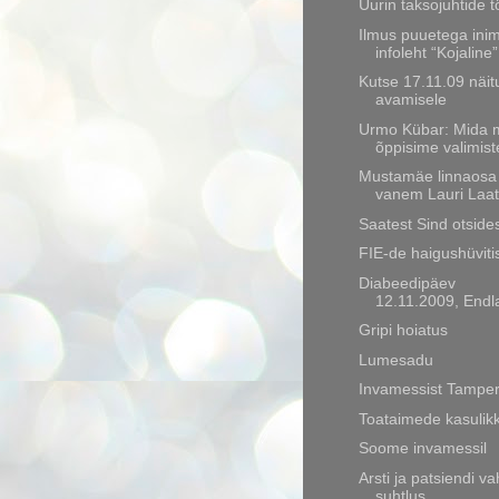
Uurin taksojuhtide 
Ilmus puuetega ini
infoleht “Kojaline”
Kutse 17.11.09 näit
avamisele
Urmo Kübar: Mida 
õppisime valimist
Mustamäe linnaosa
vanem Lauri Laa
Saatest Sind otside
FIE-de haigushüviti
Diabeedipäev
12.11.2009, Endl
Gripi hoiatus
Lumesadu
Invamessist Tampe
Toataimede kasulik
Soome invamessil
Arsti ja patsiendi va
suhtlus