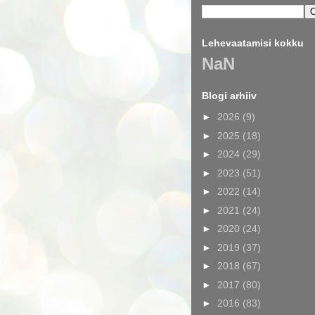
Lehevaatamisi kokku
NaN
Blogi arhiiv
►
2026
(9)
►
2025
(18)
►
2024
(29)
►
2023
(51)
►
2022
(14)
►
2021
(24)
►
2020
(24)
►
2019
(37)
►
2018
(67)
►
2017
(80)
►
2016
(83)