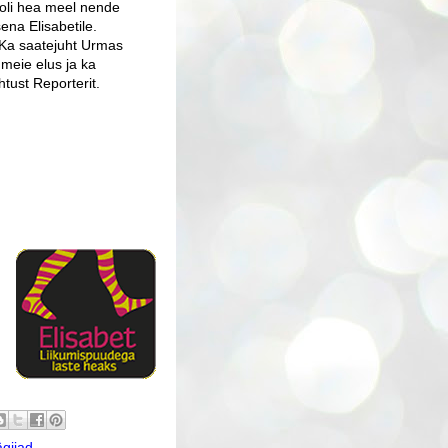
 oli hea meel nende
ena Elisabetile.
 Ka saatejuht Urmas
i meie elus ja ka
tust Reporterit.
ägijad