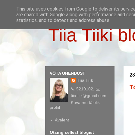
This site uses cookies from Google to deliver its servic
are shared with Google along with performance and secur
statistics, and to detect and address abuse.
Tiia Tiiki b
VÕTA ÜHENDUST
28
Tiia Tiik
T
📞 5219102, ✉️
tiia.tiik@gmail.com
Kuva mu täielik
profiil
Avaleht
Otsing sellest blogist