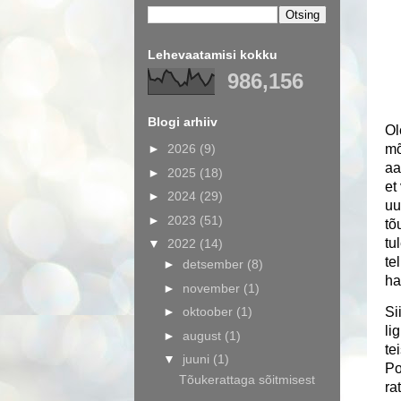
Lehevaatamisi kokku
986,156
Blogi arhiiv
Ol
►
2026
(9)
mõ
aa
►
2025
(18)
et
►
2024
(29)
uu
►
2023
(51)
tõ
tu
▼
2022
(14)
te
►
detsember
(8)
ha
►
november
(1)
►
oktoober
(1)
Si
li
►
august
(1)
te
▼
juuni
(1)
Po
Tõukerattaga sõitmisest
ra