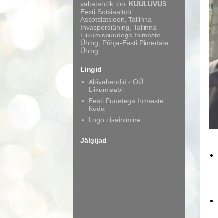
vabatahtlik töö.
KUULUVUS
Eesti Sotsiaaltöö
Assotsiatsioon, Tallinna
Invaspordiühing, Tallinna
Liikumispuudega Inimeste
Ühing, Põhja-Eesti Pimedate
Ühing.
Lingid
Abivahendid - OÜ
Liikumisabi
Eesti Puuetega Inimeste
Koda
Logo disainimine
Jälgijad