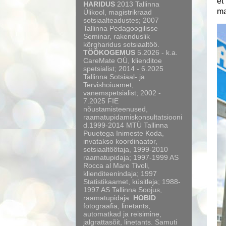
et
HARIDUS
2013 Tallinna
ma
Ülikool, magistrikraad
sotsiaalteadustes; 2007
Tallinna Pedagoogilisse
Seminar, rakenduslik
kõrgharidus sotsiaaltöö.
TÖÖKOGEMUS
5.2026 - k.a.
CareMate OÜ, klienditoe
spetsialist; 2014 - 6.2025
Tallinna Sotsiaal- ja
Tervishoiuamet,
vanemspetsialist; 2002 -
7.2025 FIE
nõustamisteenused,
raamatupidamiskonsultatsiooni
d.1999-2014 MTÜ Tallinna
Puuetega Inimeste Koda,
invatakso koordinaator,
sotsiaaltöötaja, 1999-2010
raamatupidaja; 1997-1999 AS
Rocca al Mare Tivoli,
klienditeenindaja; 1997
Statistikaamet, küsitleja; 1988-
1997 AS Tallinna Soojus,
raamatupidaja.
HOBID
fotograafia, linetants,
automatkad ja reisimine,
jalgrattasõit, linetants. Samuti