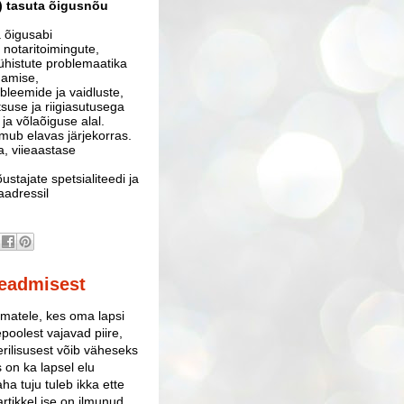
2) tasuta õigusnõu
 õigusabi
notaritoimingute,
ühistute problemaatika
damise,
bleemide ja vaidluste,
use ja riigiasutusega
ja võlaõiguse alal.
mub elavas järjekorras.
, viieaastase
stajate spetsialiteedi ja
aadressil
seadmisest
anematele, kes oma lapsi
poolest vajavad piire,
erilisusest võib väheseks
s on ka lapsel elu
ha tuju tuleb ikka ette
rtikkel ise on ilmunud