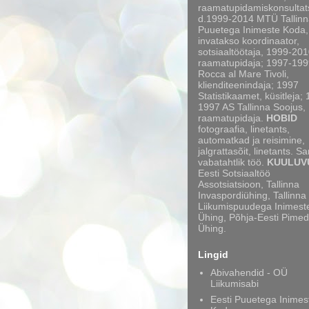
raamatupidamiskonsultat
d.1999-2014 MTÜ Tallinn
Puuetega Inimeste Koda,
invatakso koordinaator,
sotsiaaltöötaja, 1999-20
raamatupidaja; 1997-199
Rocca al Mare Tivoli,
klienditeenindaja; 1997
Statistikaamet, küsitleja;
1997 AS Tallinna Soojus,
raamatupidaja.
HOBID
fotograafia, linetants,
automatkad ja reisimine,
jalgrattasõit, linetants. S
vabatahtlik töö.
KUULUV
Eesti Sotsiaaltöö
Assotsiatsioon, Tallinna
Invaspordiühing, Tallinna
Liikumispuudega Inimest
Ühing, Põhja-Eesti Pimed
Ühing.
Lingid
Abivahendid - OÜ
Liikumisabi
Eesti Puuetega Inimes