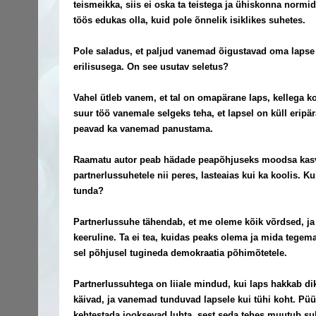
teismeikka, siis ei oska ta teistega ja ühiskonna normi
töös edukas olla, kuid pole õnnelik isiklikes suhetes.
Pole saladus, et paljud vanemad õigustavad oma lapse 
erilisusega. On see usutav seletus?
Vahel ütleb vanem, et tal on omapärane laps, kellega 
suur töö vanemale selgeks teha, et lapsel on küll eripä
peavad ka vanemad panustama.
Raamatu autor peab hädade peapõhjuseks moodsa kasv
partnerlussuhetele nii peres, lasteaias kui ka koolis. Ku
tunda?
Partnerlussuhe tähendab, et me oleme kõik võrdsed, ja
keeruline. Ta ei tea, kuidas peaks olema ja mida tegema
sel põhjusel tugineda demokraatia põhimõtetele.
Partnerlussuhtega on liiale mindud, kui laps hakkab di
käivad, ja vanemad tunduvad lapsele kui tühi koht. Pü
kehtestada jooksevad luhta, sest seda tehes muutub su