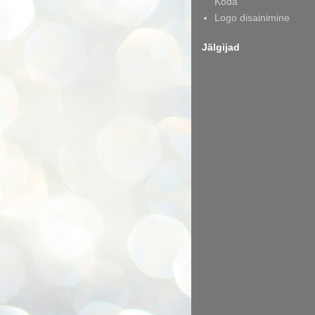
Koda
Logo disainimine
Jälgijad