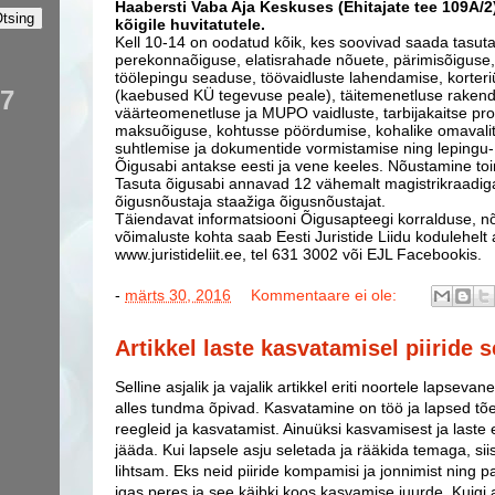
Haabersti Vaba Aja Keskuses (Ehitajate tee 109A/
kõigile huvitatutele.
Kell 10-14 on oodatud kõik, kes soovivad saada tasuta
perekonnaõiguse, elatisrahade nõuete, pärimisõiguse, 
töölepingu seaduse, töövaidluste lahendamise, korteri
97
(kaebused KÜ tegevuse peale), täitemenetluse raken
väärteomenetluse ja MUPO vaidluste, tarbijakaitse pro
maksuõiguse, kohtusse pöördumise, kohalike omavalits
suhtlemise ja dokumentide vormistamise ning lepingu- 
Õigusabi antakse eesti ja vene keeles. Nõustamine toi
Tasuta õigusabi annavad 12 vähemalt magistrikraadiga
õigusnõustaja staažiga õigusnõustajat.
Täiendavat informatsiooni Õigusapteegi korralduse, nõu
võimaluste kohta saab Eesti Juristide Liidu kodulehelt 
www.juristideliit.ee
, tel 631 3002 või
EJL Facebookis
.
-
märts 30, 2016
Kommentaare ei ole:
Artikkel laste kasvatamisel piiride 
Selline asjalik ja vajalik artikkel eriti noortele lapsev
alles tundma õpivad. Kasvatamine on töö ja lapsed tõe
reegleid ja kasvatamist. Ainuüksi kasvamisest ja laste 
jääda. Kui lapsele asju seletada ja rääkida temaga, sii
lihtsam. Eks neid piiride kompamisi ja jonnimist ning pa
igas peres ja see käibki koos kasvamise juurde. Kuigi a