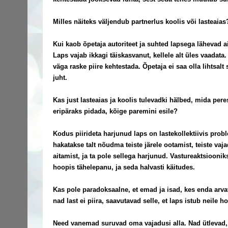
Milles näiteks väljendub partnerlus koolis või lasteaias
Kui kaob õpetaja autoriteet ja suhted lapsega lähevad ai
Laps vajab ikkagi täiskasvanut, kellele alt üles vaadata
väga raske piire kehtestada. Õpetaja ei saa olla lihtsal
juht.
Kas just lasteaias ja koolis tulevadki hälbed, mida pe
eripäraks pidada, kõige paremini esile?
Kodus piirideta harjunud laps on lastekollektiivis prob
hakatakse talt nõudma teiste järele ootamist, teiste vaj
aitamist, ja ta pole sellega harjunud. Vastureaktsioon
hoopis tähelepanu, ja seda halvasti käitudes.
Kas pole paradoksaalne, et emad ja isad, kes enda arva
nad last ei piira, saavutavad selle, et laps istub neile 
Need vanemad suruvad oma vajadusi alla. Nad ütlevad, e