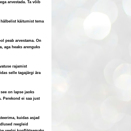
dega arvestada. Ta võib
hälbelist käitumist tema
kool peab arvestama. On
ra, aga heaks arenguks
atuse rajamist
idas selle tagajärgi ära
 see on lapse jaoks
. Perekond ei saa just
kteerima, kuidas asjad
üdlused reegleid
he veelgi konfliktsemaks.