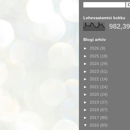
Lehevaatamisi kokku
982,3
Blogi arhiiv
►
2026
(9)
►
2025
(18)
►
2024
(29)
►
2023
(51)
►
2022
(14)
►
2021
(24)
►
2020
(24)
►
2019
(37)
►
2018
(67)
►
2017
(80)
▼
2016
(83)