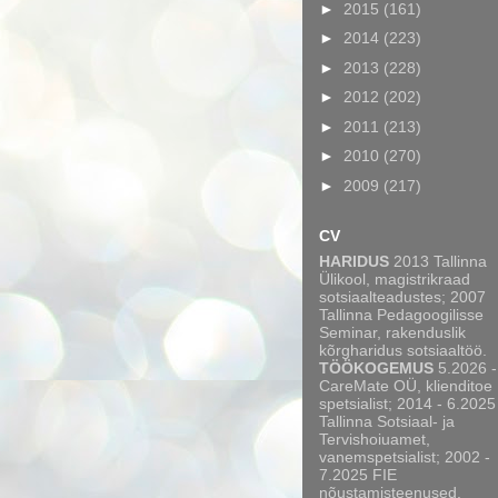
►
2015
(161)
►
2014
(223)
►
2013
(228)
►
2012
(202)
►
2011
(213)
►
2010
(270)
►
2009
(217)
CV
HARIDUS
2013 Tallinna
Ülikool, magistrikraad
sotsiaalteadustes; 2007
Tallinna Pedagoogilisse
Seminar, rakenduslik
kõrgharidus sotsiaaltöö.
TÖÖKOGEMUS
5.2026 -
CareMate OÜ, klienditoe
spetsialist; 2014 - 6.2025
Tallinna Sotsiaal- ja
Tervishoiuamet,
vanemspetsialist; 2002 -
7.2025 FIE
nõustamisteenused,