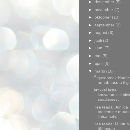
►
detsember
(5)
►
november
(7)
►
oktoober
(10)
►
september
(2)
►
august
(6)
►
juuli
(2)
►
juuni
(7)
►
mai
(5)
►
aprill
(8)
▼
märts
(10)
Õigusapteek Haaber
annab tasuta õig
Artikkel laste
kasvatamisel piir
seadmisest
Hea teada: Juhiloa
taotlemine muut
lihtsamaks
Hea teada: Muutub
töötavate