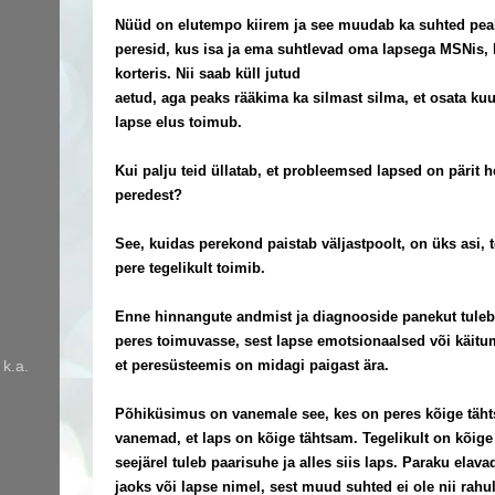
Nüüd on elutempo kiirem ja see muudab ka suhted pea
peresid, kus isa ja ema suhtlevad oma lapsega MSNis, 
korteris. Nii saab küll jutud
aetud, aga peaks rääkima ka silmast silma, et osata kuu
lapse elus toimub.
Kui palju teid üllatab, et probleemsed lapsed on pärit he
peredest?
See, kuidas perekond paistab väljastpoolt, on üks asi, t
pere tegelikult toimib.
Enne hinnangute andmist ja diagnooside panekut tuleb
peres toimuvasse, sest lapse emotsionaalsed või käit
 k.a.
et peresüsteemis on midagi paigast ära.
Põhiküsimus on vanemale see, kes on peres kõige täht
vanemad, et laps on kõige tähtsam. Tegelikult on kõig
seejärel tuleb paarisuhe ja alles siis laps. Paraku ela
jaoks või lapse nimel, sest muud suhted ei ole nii rah