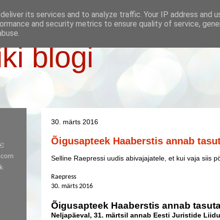
eliver its services and to analyze traffic. Your IP address and 
ormance and security metrics to ensure quality of service, gen
abuse.
iki blogi
30. märts 2016
Õigusapteek Haaberstis annab tasu
✉️
l.com
Selline Raepressi uudis abivajajatele, et kui vaja siis 
k
Raepress
30. märts 2016
Õigusapteek Haaberstis annab tasut
Neljapäeval, 31. märtsil annab Eesti Juristide Lii