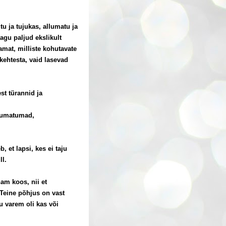
tu ja tujukas, allumatu ja
agu paljud ekslikult
amat, milliste kohutavate
 kehtesta, vaid lasevad
st türannid ja
llumatumad,
 et lapsi, kes ei taju
ll.
nam koos, nii et
 Teine põhjus on vast
u varem oli kas või