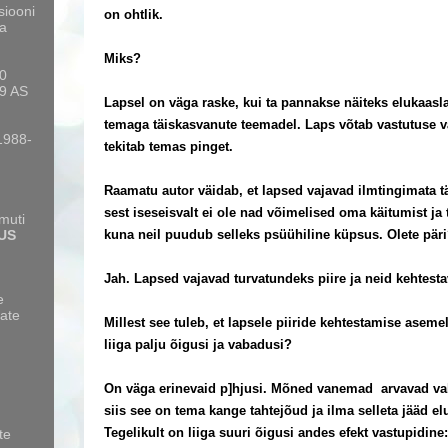
siooni
on ohtlik.
a
Miks?
10
9 AS
Lapsel on väga raske, kui ta pannakse näiteks elukaaslas
temaga täiskasvanute teemadel. Laps võtab vastutuse 
 1988-
tekitab temas pinget.
Raamatu autor väidab, et lapsed vajavad ilmtingimata t
sest iseseisvalt ei ole nad võimelised oma käitumist ja 
amuti
US
kuna neil puudub selleks psüühiline küpsus. Olete pär
Jah. Lapsed vajavad turvatundeks piire ja neid kehtest
e
ate
Millest see tuleb, et lapsele piiride kehtestamise asem
liiga palju õigusi ja vabadusi?
On väga erinevaid p]hjusi. Mõned vanemad arvavad vahe
siis see on tema kange tahtejõud ja ilma selleta jääd e
Tegelikult on liiga suuri õigusi andes efekt vastupidine
te