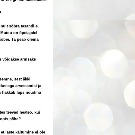
?
nult sõbra tasandile.
. Muidu on õpetajatel
t sõber. Ta peab olema
res võidakse armsaks
leemne, sest äkki
adustega arvestamist ja
iks hakkab laps nõudma
tes teevad heateo, kui
hoopis pähe?
t laste käitumine ei ole