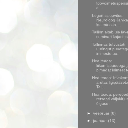
töövõimetuspensi
d...
Lugemissoovitus:
Neuroloog Janika
kui ma saa...
Tallinn aitab üle lä
seminari kajastus
Tallinnas tutvustati
uuringut puueteg
inimeste uu...
Hea teada:
liikumispuudega j
pimedat inimest t
Hea teada: Invakom
arutas ligipääset
Tal...
Hea teada: pereõe
retsepti väljakirj
õiguse
►
veebruar
(8)
►
jaanuar
(13)