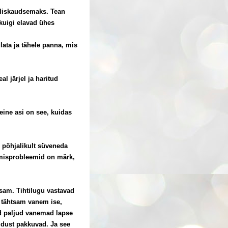
liskaudsemaks. Tean
kuigi elavad ühes
lata ja tähele panna, mis
al järjel ja haritud
eine asi on see, kuidas
 põhjalikult süveneda
umisprobleemid on märk,
sam. Tihtilugu vastavad
e tähtsam vanem ise,
vad paljud vanemad lapse
uldust pakkuvad. Ja see