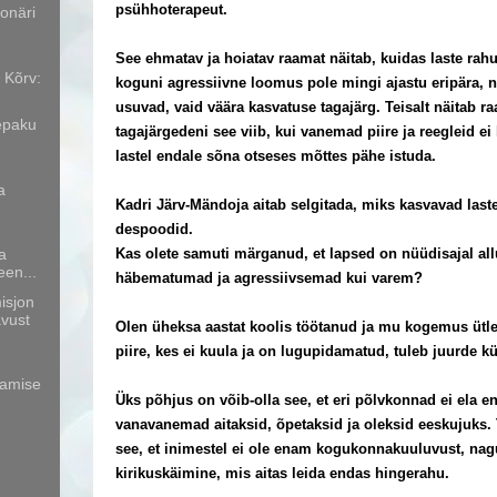
psühhoterapeut.
onäri
See ehmatav ja hoiatav raamat näitab, kuidas laste rahu
 Kõrv:
koguni agressiivne loomus pole mingi ajastu eripära, n
usuvad, vaid väära kasvatuse tagajärg. Teisalt näitab ra
vepaku
tagajärgedeni see viib, kui vanemad piire ja reegleid ei
lastel endale sõna otseses mõttes pähe istuda.
a
Kadri Järv-Mändoja aitab selgitada, miks kasvavad laste
despoodid.
a
Kas olete samuti märganud, et lapsed on nüüdisajal a
een...
häbematumad ja agressiivsemad kui varem?
isjon
avust
Olen üheksa aastat koolis töötanud ja mu kogemus ütleb,
piire, kes ei kuula ja on lugupidamatud, tuleb juurde kü
d
utamise
Üks põhjus on võib-olla see, et eri põlvkonnad ei ela e
vanavanemad aitaksid, õpetaksid ja oleksid eeskujuks.
see, et inimestel ei ole enam kogukonnakuuluvust, nag
kirikuskäimine, mis aitas leida endas hingerahu.