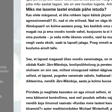
juba mitu aastat tagasi, siis on see huvitav lugeda. Artikl
Miks me laseme lastel endale pähe istuda?
Kas olete märganud, et üha rohkem lapsi käitub järjes
agressiivsemalt? Ei, nad ei ole erilised. Nad on väga t
Abielupaaril on kolme-aastane poeg, kes keeldub oma
magab isa ja ema voodis nonde vahel, kusjuures ta ei 
ema puutuda – ja seda mitte üksnes voodis, vaid ka muu
reegli vastu eksib, saab ta lapselt jalaga. Poeg nimelt 
kuuluma ainult talle.
See, et lapsed magavad ühes voodis vanematega, on mu
väidab Kadri Järv-Mändoja, koolipsühholoog ja pereter
stis
olulisem on siin see, millest niisugused näited räägiva
usnõu
sellest, et lapsed, pugedes vanemate vahele, hakkavad i
dikteerima, nendib Järv-Mändoja, aasta ja kolme kuuse
ide
Piirideta ja reegliteta kasvatus on aga viinud selleni, e
ub
oma käitumist kontrollima, sest neil puudub selleks va
nendib äsja ilmunud raamatu «Kuidas meie lastest kas
türannid?» autor meditsiinidoktor Michael Winterhoff, p