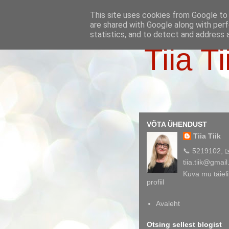
This site uses cookies from Google to d
are shared with Google along with perf
statistics, and to detect and address 
Tiia Ti
VÕTA ÜHENDUST
Tiia Tiik
📞 5219102, 
tiia.tiik@gmai
Kuva mu täieli
profiil
Avaleht
Otsing sellest blogist