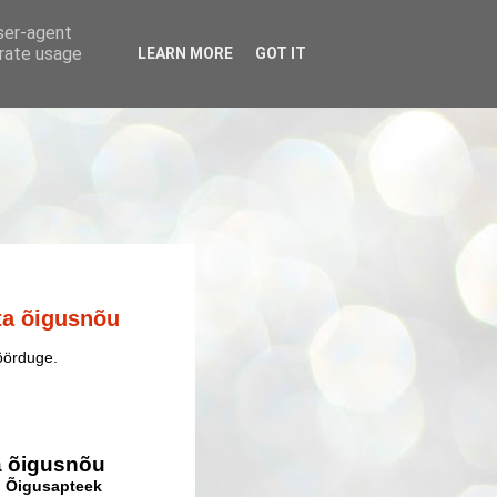
user-agent
erate usage
LEARN MORE
GOT IT
ta õigusnõu
pöörduge.
a õigusnõu
du Õigusapteek