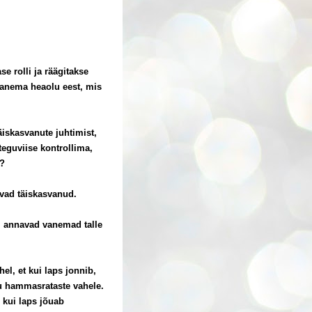
e rolli ja räägitakse
vanema heaolu eest, mis
äiskasvanute juhtimist,
teguviise kontrollima,
i?
avad täiskasvanud.
el annavad vanemad talle
l, et kui laps jonnib,
lu hammasrataste vahele.
: kui laps jõuab