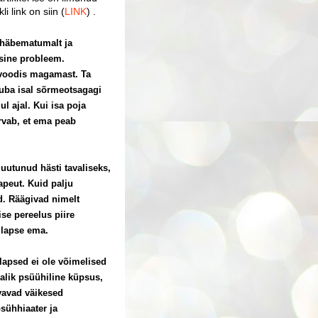
i link on siin (
LINK
) .
t häbematumalt ja
õsine probleem.
 voodis magamast. Ta
luba isal sõrmeotsagagi
l ajal. Kui isa poja
arvab, et ema peab
utunud hästi tavaliseks,
apeut. Kuid palju
d. Räägivad nimelt
se pereelus piire
 lapse ema.
t lapsed ei ole võimelised
jalik psüühiline küpsus,
vavad väikesed
sühhiaater ja