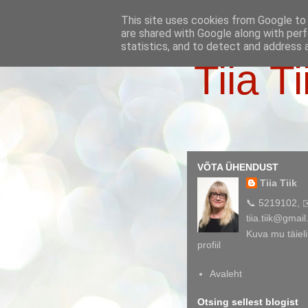
This site uses cookies from Google to d
are shared with Google along with perf
statistics, and to detect and address 
Tiia Ti
VÕTA ÜHENDUST
Tiia Tiik
📞 5219102, 
tiia.tiik@gmai
Kuva mu täieli
profiil
Avaleht
Otsing sellest blogist