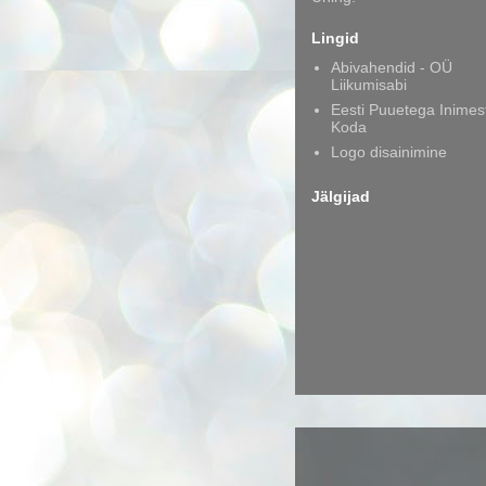
Lingid
Abivahendid - OÜ
Liikumisabi
Eesti Puuetega Inimes
Koda
Logo disainimine
Jälgijad