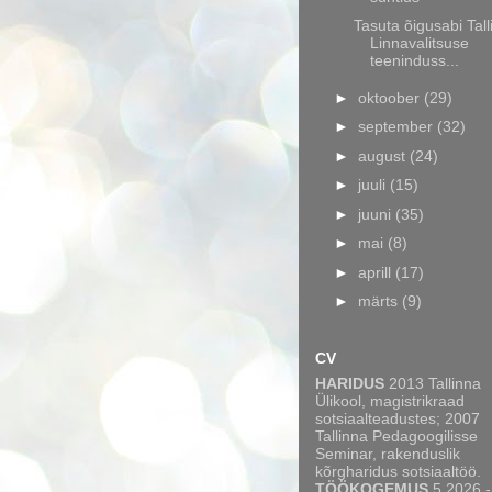
Tasuta õigusabi Tall
Linnavalitsuse
teeninduss...
►
oktoober
(29)
►
september
(32)
►
august
(24)
►
juuli
(15)
►
juuni
(35)
►
mai
(8)
►
aprill
(17)
►
märts
(9)
CV
HARIDUS
2013 Tallinna
Ülikool, magistrikraad
sotsiaalteadustes; 2007
Tallinna Pedagoogilisse
Seminar, rakenduslik
kõrgharidus sotsiaaltöö.
TÖÖKOGEMUS
5.2026 -