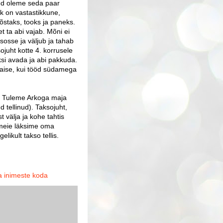
üüd oleme seda paar
k on vastastikkune,
tõstaks, tooks ja paneks.
t ta abi vajab. Mõni ei
ksosse ja väljub ja tahab
ojuht kotte 4. korrusele
uksi avada ja abi pakkuda.
i haise, kui tööd südamega
t. Tuleme Arkoga maja
d tellinud). Taksojuht,
t välja ja kohe tahtis
 meie läksime oma
elikult takso tellis.
a inimeste koda