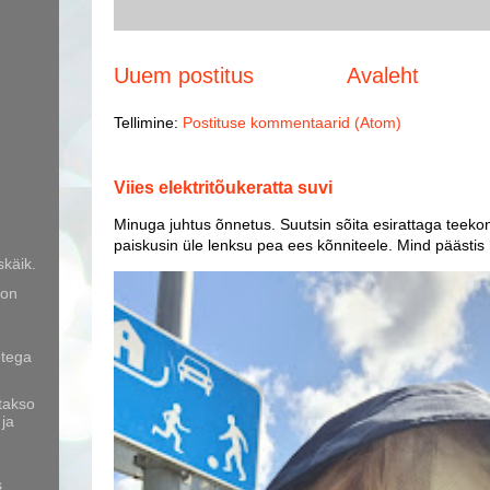
Uuem postitus
Avaleht
Tellimine:
Postituse kommentaarid (Atom)
Viies elektritõukeratta suvi
Minuga juhtus õnnetus. Suutsin sõita esirattaga teekon
paiskusin üle lenksu pea ees kõnniteele. Mind päästis
skäik.
 on
etega
 takso
 ja
s