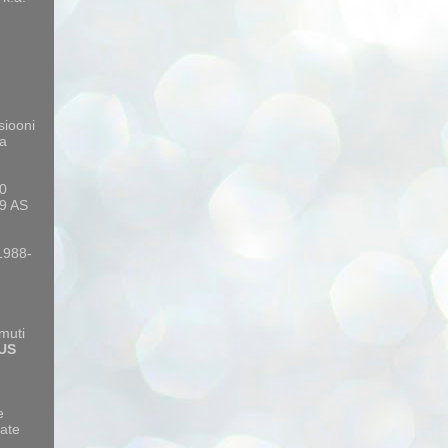
siooni
a
10
9 AS
 1988-
amuti
US
e
ate