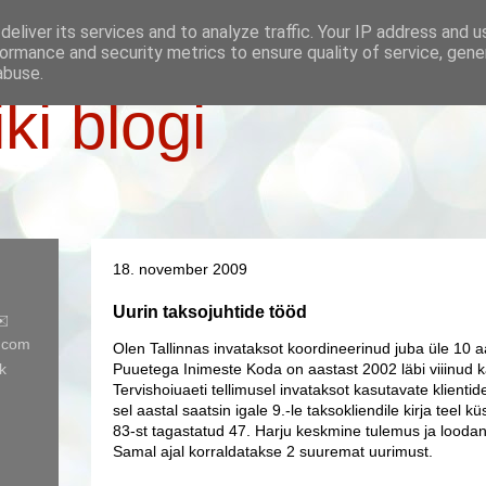
eliver its services and to analyze traffic. Your IP address and 
ormance and security metrics to ensure quality of service, gen
abuse.
iki blogi
18. november 2009
Uurin taksojuhtide tööd
✉️
l.com
Olen Tallinnas invataksot koordineerinud juba üle 10 aa
k
Puuetega Inimeste Koda on aastast 2002 läbi viiinud ka
Tervishoiuaeti tellimusel invataksot kasutavate klienti
sel aastal saatsin igale 9.-le taksokliendile kirja teel k
83-st tagastatud 47. Harju keskmine tulemus ja loodan
Samal ajal korraldatakse 2 suuremat uurimust.