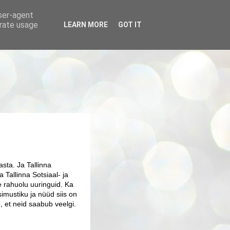
user-agent
erate usage
LEARN MORE
GOT IT
sta. Ja Tallinna
 Tallinna Sotsiaal- ja
de rahuolu uuringuid. Ka
üsimustiku ja nüüd siis on
, et neid saabub veelgi.