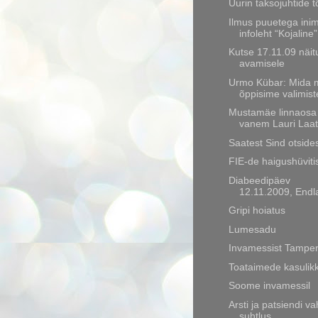
Uurin taksojuhtide 
Ilmus puuetega ini
infoleht “Kojaline”
Kutse 17.11.09 näit
avamisele
Urmo Kübar: Mida 
õppisime valimist
Mustamäe linnaosa
vanem Lauri Laa
Saatest Sind otside
FIE-de haigushüviti
Diabeedipäev
12.11.2009, Endl
Gripi hoiatus
Lumesadu
Invamessist Tampe
Toataimede kasulik
Soome invamessil
Arsti ja patsiendi va
suhtlus