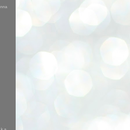
inna
 k.a.