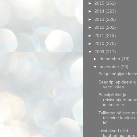
►
2015
(161)
►
2014
(223)
►
2013
(228)
►
2012
(202)
►
2011
(213)
►
2010
(270)
▼
2009
(217)
►
detsember
(19)
▼
november
(29)
Selgeltnägijate küla
Seagripi epideemia
varsti käes
Bussijuhtide ja
reisisaatjate puu
inimeste te...
Tallinnas hõlbustus
tellimine kuulmis-
kõ...
Liinitaksod sõid
kaubamaja juure