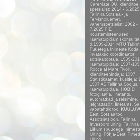
CareMate OÜ, klienditoe
spetsialist; 2014 - 6.2025
Tallinna Sotsiaal- ja
Tervishoiuamet,
vanemspetsialist; 2002 -
7.2025 FIE
nõustamisteenused,
raamatupidamiskonsultat
d.1999-2014 MTÜ Tallinn
Puuetega Inimeste Koda,
invatakso koordinaator,
sotsiaaltöötaja, 1999-20
raamatupidaja; 1997-199
Rocca al Mare Tivoli,
klienditeenindaja; 1997
Statistikaamet, küsitleja;
1997 AS Tallinna Soojus,
raamatupidaja.
HOBID
fotograafia, linetants,
automatkad ja reisimine,
jalgrattasõit, linetants. S
vabatahtlik töö.
KUULUV
Eesti Sotsiaaltöö
Assotsiatsioon, Tallinna
Invaspordiühing, Tallinna
Liikumispuudega Inimest
Ühing, Põhja-Eesti Pimed
Ühing.