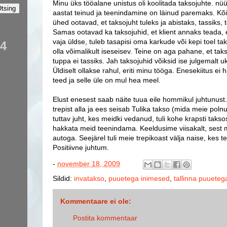
Minu üks tööalane unistus oli koolitada taksojuhte. n
aastat teinud ja teenindamine on läinud paremaks. Kõi
ühed ootavad, et taksojuht tuleks ja abistaks, tassiks, 
Samas ootavad ka taksojuhid, et klient annaks teada, e
vaja üldse, tuleb tasapisi oma karkude või kepi toel ta
54
olla võimalikult iseseisev. Teine on aga pahane, et taks
tuppa ei tassiks. Jah taksojuhid võiksid ise julgemalt 
Üldiselt ollakse rahul, eriti minu tööga. Enesekiitus e
teed ja selle üle on mul hea meel.
Elust enesest saab näite tuua eile hommikul juhtunus
trepist alla ja ees seisab Tulika takso (mida meie polnu
tuttav juht, kes meidki vedanud, tuli kohe krapsti taksos
hakkata meid teenindama. Keeldusime viisakalt, sest
autoga. Seejärel tuli meie trepikoast välja naise, kes teg
Positiivne juhtum.
-
november 18, 2009
Sildid:
invatakso
,
puuetega inimesed
,
tallinna puueteg
Kommentaare ei ole:
Postita kommentaar