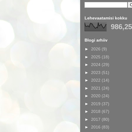
Lehevaatamisi kokku
986,2
Blogi arhiiv
►
2026
(9)
►
2025
(18)
►
2024
(29)
►
2023
(51)
►
2022
(14)
►
2021
(24)
►
2020
(24)
►
2019
(37)
►
2018
(67)
►
2017
(80)
►
2016
(83)