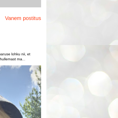
Vanem postitus
aruse lohku nii, et
 hullemast ma...