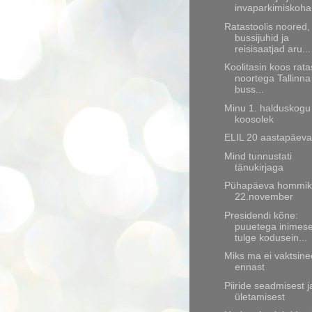
invaparkimiskoha.
Ratastoolis noored,
bussijuhid ja
reisisaatjad aru...
Koolitasin koos rata
noortega Tallinna
buss...
Minu 1. halduskogu
koosolek
ELIL 20 aastapäeva
Mind tunnustati
tänukirjaga
Pühapäeva hommik
22.november
Presidendi kõne:
puuetega inimes
tulge kodusein...
Miks ma ei vaktsine
ennast
Piiride seadmisest j
ületamisest