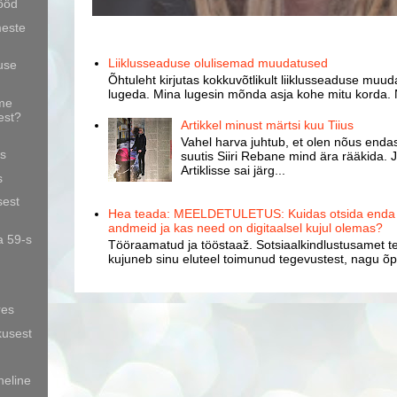
tööd
meste
Liiklusseaduse olulisemad muudatused
use
Õhtuleht kirjutas kokkuvõtlikult liiklusseaduse muud
lugeda. Mina lugesin mõnda asja kohe mitu korda. 
me
est?
Artikkel minust märtsi kuu Tiius
Vahel harva juhtub, et olen nõus endast
ts
suutis Siiri Rebane mind ära rääkida. J
Artiklisse sai järg...
s
sest
Hea teada: MEELDETULETUS: Kuidas otsida enda k
andmeid ja kas need on digitaalsel kujul olemas?
a 59-s
Tööraamatud ja tööstaaž. Sotsiaalkindlustusamet te
kujuneb sinu eluteel toimunud tegevustest, nagu õpp
res
kusest
heline