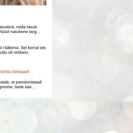
atustest, mida tasub
Nüüd natukene targ...
 rääkima. Sel korral siis
uttu oli rohkem.
ohta tööstaaži
atab, et pensionistaaž
imine, laste kas...