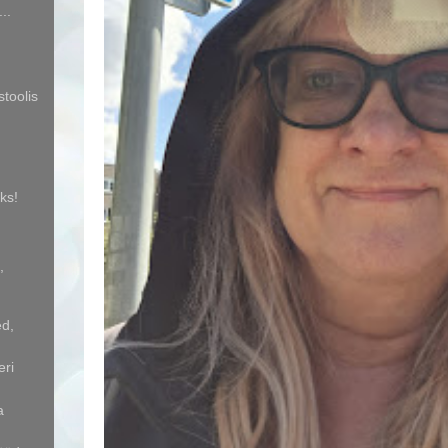
..
stoolis
ks!
,
ed,
eri
a