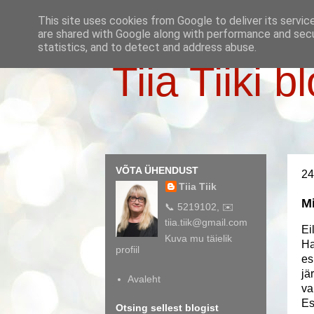
This site uses cookies from Google to deliver its servic
are shared with Google along with performance and secur
statistics, and to detect and address abuse.
Tiia Tiiki b
VÕTA ÜHENDUST
24
Tiia Tiik
M
📞 5219102, ✉️
tiia.tiik@gmail.com
Ei
Kuva mu täielik
Ha
profiil
es
jä
Avaleht
va
Es
Otsing sellest blogist