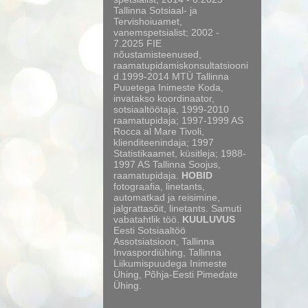
Tallinna Sotsiaal- ja
Tervishoiuamet,
vanemspetsialist; 2002 -
7.2025 FIE
nõustamisteenused,
raamatupidamiskonsultatsiooni
d.1999-2014 MTÜ Tallinna
Puuetega Inimeste Koda,
invatakso koordinaator,
sotsiaaltöötaja, 1999-2010
raamatupidaja; 1997-1999 AS
Rocca al Mare Tivoli,
klienditeenindaja; 1997
Statistikaamet, küsitleja; 1988-
1997 AS Tallinna Soojus,
raamatupidaja.
HOBID
fotograafia, linetants,
automatkad ja reisimine,
jalgrattasõit, linetants. Samuti
vabatahtlik töö.
KUULUVUS
Eesti Sotsiaaltöö
Assotsiatsioon, Tallinna
Invaspordiühing, Tallinna
Liikumispuudega Inimeste
Ühing, Põhja-Eesti Pimedate
Ühing.