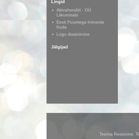
Lingid
Abivahendid - OÜ
Liikumisabi
Eesti Puuetega Inimeste
Koda
Logo disainimine
Jälgijad
Teema Reisimine. Te