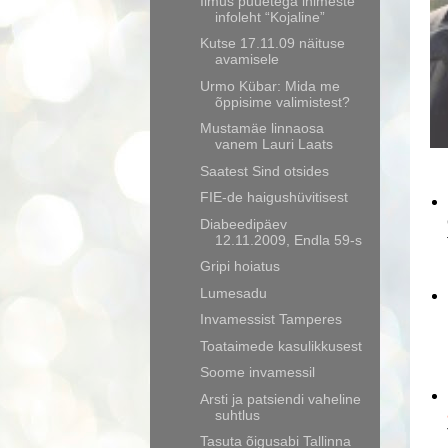
Ilmus puuetega inimeste
infoleht “Kojaline”
Kutse 17.11.09 näituse
avamisele
Urmo Kübar: Mida me
õppisime valimistest?
Mustamäe linnaosa
vanem Lauri Laats
Saatest Sind otsides
FIE-de haigushüvitisest
Diabeedipäev
12.11.2009, Endla 59-s
Gripi hoiatus
Lumesadu
Invamessist Tamperes
Toataimede kasulikkusest
Soome invamessil
Arsti ja patsiendi vaheline
suhtlus
Tasuta õigusabi Tallinna