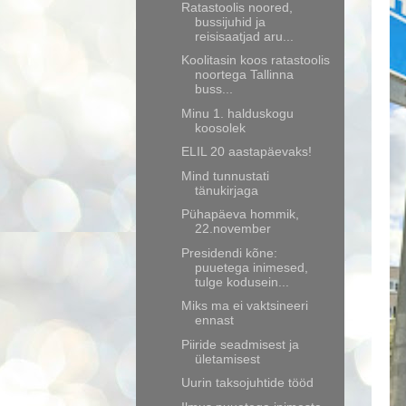
Ratastoolis noored,
bussijuhid ja
reisisaatjad aru...
Koolitasin koos ratastoolis
noortega Tallinna
buss...
Minu 1. halduskogu
koosolek
ELIL 20 aastapäevaks!
Mind tunnustati
tänukirjaga
Pühapäeva hommik,
22.november
Presidendi kõne:
puuetega inimesed,
tulge kodusein...
Miks ma ei vaktsineeri
ennast
Piiride seadmisest ja
ületamisest
Uurin taksojuhtide tööd