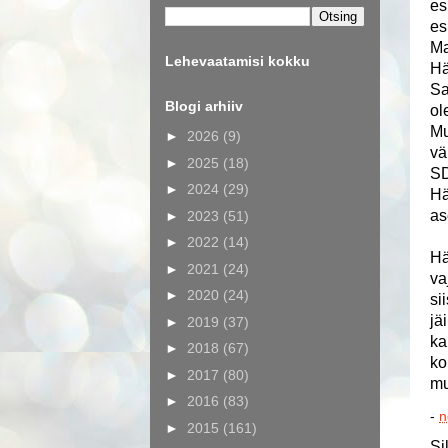
es
es
Ma
Lehevaatamisi kokku
Hä
Sa
Blogi arhiiv
ol
Mu
►
2026
(9)
vä
►
2025
(18)
SD
►
2024
(29)
Hä
as
►
2023
(51)
►
2022
(14)
Hä
►
2021
(24)
va
►
2020
(24)
si
jä
►
2019
(37)
ka
►
2018
(67)
ko
►
2017
(80)
mu
►
2016
(83)
-
n
►
2015
(161)
Si