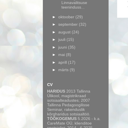
Linnavalitsuse
teeninduss...
►
oktoober
(29)
►
september
(32)
►
august
(24)
►
juuli
(15)
►
juuni
(35)
►
mai
(8)
►
aprill
(17)
►
märts
(9)
CV
HARIDUS
2013 Tallinna
Ülikool, magistrikraad
sotsiaalteadustes; 2007
Tallinna Pedagoogilisse
Seminar, rakenduslik
kõrgharidus sotsiaaltöö.
TÖÖKOGEMUS
5.2026 - k.a.
CareMate OÜ, klienditoe
spetsialist; 2014 - 6.2025