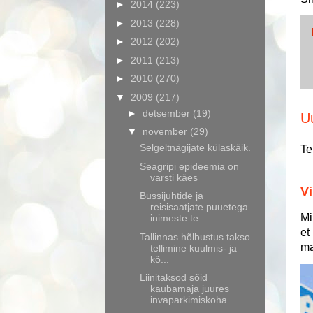
►
2014
(223)
►
2013
(228)
►
2012
(202)
►
2011
(213)
►
2010
(270)
▼
2009
(217)
►
detsember
(19)
U
▼
november
(29)
Selgeltnägijate külaskäik.
Te
Seagripi epideemia on
varsti käes
Vi
Bussijuhtide ja
reisisaatjate puuetega
Mi
inimeste te...
et
Tallinnas hõlbustus takso
ma
tellimine kuulmis- ja
kõ...
Liinitaksod sõid
kaubamaja juures
invaparkimiskoha...