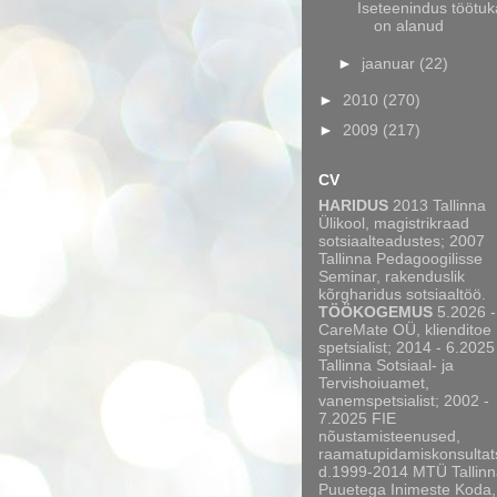
Iseteenindus töötu
on alanud
►
jaanuar
(22)
►
2010
(270)
►
2009
(217)
CV
HARIDUS
2013 Tallinna
Ülikool, magistrikraad
sotsiaalteadustes; 2007
Tallinna Pedagoogilisse
Seminar, rakenduslik
kõrgharidus sotsiaaltöö.
TÖÖKOGEMUS
5.2026 -
CareMate OÜ, klienditoe
spetsialist; 2014 - 6.2025
Tallinna Sotsiaal- ja
Tervishoiuamet,
vanemspetsialist; 2002 -
7.2025 FIE
nõustamisteenused,
raamatupidamiskonsultat
d.1999-2014 MTÜ Tallinn
Puuetega Inimeste Koda,