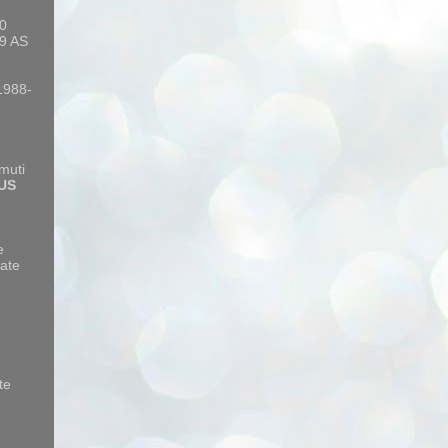
10
9 AS
 1988-
amuti
US
e
ate
te