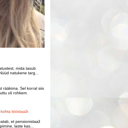
atustest, mida tasub
Nüüd natukene targ...
 rääkima. Sel korral siis
uttu oli rohkem.
ohta tööstaaži
atab, et pensionistaaž
imine, laste kas...