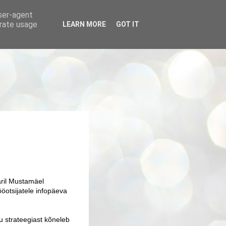
user-agent
erate usage
LEARN MORE
GOT IT
aril Mustamäel
ööotsijatele infopäeva
u strateegiast kõneleb