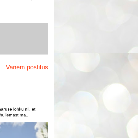
Vanem postitus
aruse lohku nii, et
 hullemast ma...