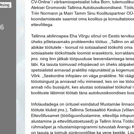
CV-Online´i värbamisspetsialist Ivika Born; tulemusliku
Aleksei Gromovski Tallinna Autobussikoondisest. Töötu
Triin Normann ja Mairi Tamm Sinu Koolituspartner OÜ-s
koondamisteate saamist oma koolitus-ja konsultatsioo
ettevõttega.
56
Tallinna abilinnapea Eha Võrgu sõnul on Eestis tervikun
üheks põletavamaks probleemiks töötus. „Tallinn on a
abikäe töötutele - loonud nii sotsiaalseid töökohti oma
sotsiaalsete töökohtade loomist erasektoris, korralda
jms. ning linn jätkab tööpuuduse leevendamisega teis
läbi. Ka tasuta toimuvad infopäevad on üheks abipake
spetsialistid annavad praktilisi näpunäiteid ja kogemusi 
Võrk. „Seekordne infopäev on väga praktiline. Nii rääg
tööotsingust ja annavad nõu inimesed, kes on ise tööot
annab nõu bussijuht, kes alustas sotsiaalsel töökohal r
koolituste läbimist töötab täna autobussikoondises bus
Infolaudadega on üritusel esindatud Mustamäe linnaos
töötute klubid jms.), Tallinna Sotsiaaltöö Keskus (võla
Ettevõtlusamet (tööõigusnõustamine, ettevõtja infopun
alustamine ja ettevõtlustoetused) ja Tallinn linna Tööb
rühmaõpet ja nõustamisprogrammi tutvustab Arengu K
on tasuta ja toimub sünkroontõlge ka vene keelde. Lisai