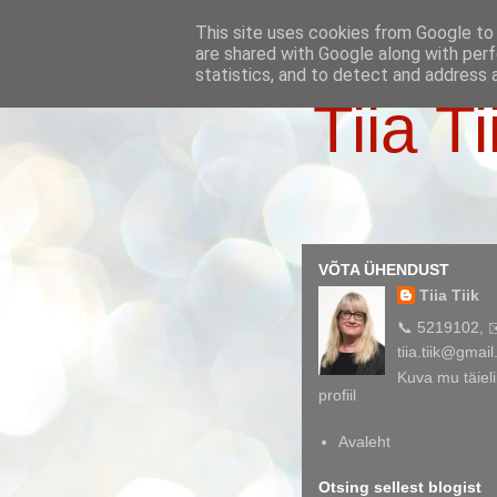
This site uses cookies from Google to d
are shared with Google along with perf
statistics, and to detect and address 
Tiia Ti
VÕTA ÜHENDUST
Tiia Tiik
📞 5219102, 
tiia.tiik@gmai
Kuva mu täieli
profiil
Avaleht
Otsing sellest blogist