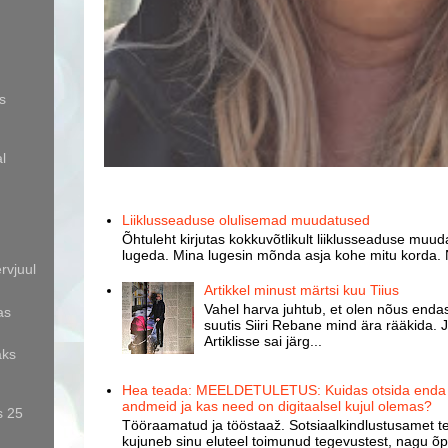
s
l
Liiklusseaduse olulisemad muudatused
Õhtuleht kirjutas kokkuvõtlikult liiklusseaduse muud
lugeda. Mina lugesin mõnda asja kohe mitu korda. 
rvjuul
Artikkel minust märtsi kuu Tiius
Vahel harva juhtub, et olen nõus endast
as
suutis Siiri Rebane mind ära rääkida. J
Artiklisse sai järg...
aks
Hea teada: MEELDETULETUS: Kuidas otsida enda k
andmeid ja kas need on digitaalsel kujul olemas?
s 25
Tööraamatud ja tööstaaž. Sotsiaalkindlustusamet te
kujuneb sinu eluteel toimunud tegevustest, nagu õpp