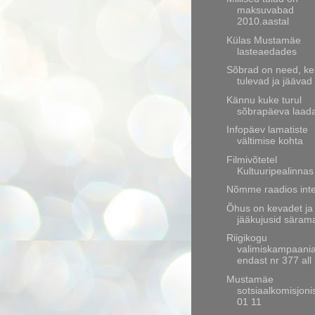
maksuvabad
2010.aastal
Külas Mustamäe
lasteaedades
Sõbrad on need, ke
tulevad ja jäävad
Kännu kuke turul
sõbrapäeva laada
Infopäev lamatiste
vältimise kohta
Filmivõtetel
Kultuuripealinnas
Nõmme raadios inte
Õhus on kevadet ja
jääkujusid säram
Riigikogu
valimiskampaani
endast nr 377 all
Mustamäe
sotsiaalkomisjoni
01 11