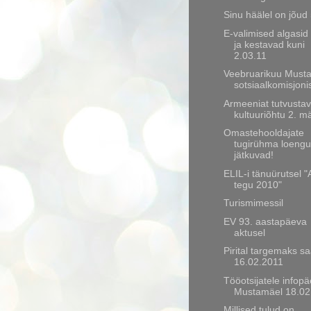
Sinu häälel on jõud
E-valimised algasid
ja kestavad kuni
2.03.11
Veebruarikuu Must
sotsiaalkomisjoni
Armeeniat tutvustav
kultuuriõhtu 2. mä
Omastehooldajate
tugirühma loeng
jätkuvad!
ELIL-i tänuürutsel "
tegu 2010"
Turismimessil
EV 93. aastapäeva
aktusel
Pirital targemaks 
16.02.2011
Tööotsijatele infop
Mustamäel 18.02
Millised tulud on