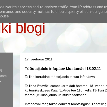
eliver its services and to analyze traffic. Your IP address and 
ormance and security metrics to ensure quality of service, gen
abuse.
iki blogi
17. veebruar 2011
Tööotsijatele infopäev Mustamäel 18.02.11
✉️
l.com
Tallinn korraldab tööotsijatele tasuta infopäeva
k
Tallinna Ettevõtlusamet korraldab homme, 18. veebru
kultuurikeskuses Kaja (E.Vilde tee 118) kella 13-15ni t
teemal „Kuidas jõuda unistuste töökohani“.
Infopäeval räägitakse edukast tööotsingust. Tööotsing