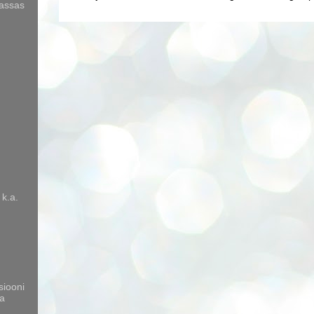
kassas
 k.a.
siooni
a