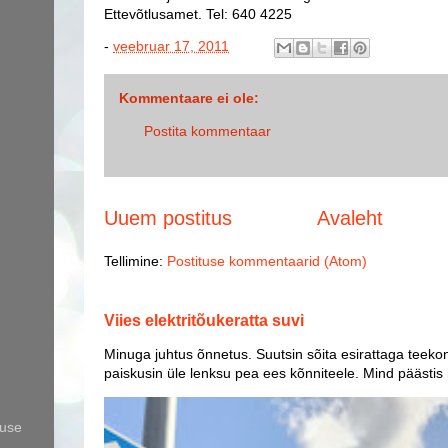
Ettevõtlusamet. Tel: 640 4225
-
veebruar 17, 2011
Kommentaare ei ole:
Postita kommentaar
Uuem postitus
Avaleht
Tellimine:
Postituse kommentaarid (Atom)
Viies elektritõukeratta suvi
Minuga juhtus õnnetus. Suutsin sõita esirattaga teekon
paiskusin üle lenksu pea ees kõnniteele. Mind päästis
use