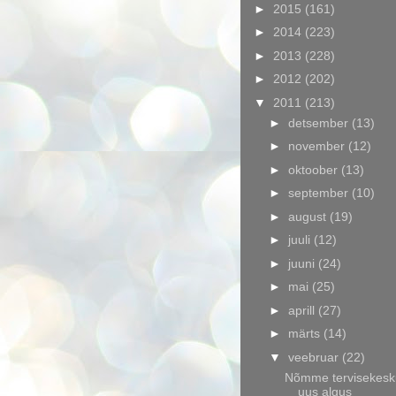
►
2015
(161)
►
2014
(223)
►
2013
(228)
►
2012
(202)
▼
2011
(213)
►
detsember
(13)
►
november
(12)
►
oktoober
(13)
►
september
(10)
►
august
(19)
►
juuli
(12)
►
juuni
(24)
►
mai
(25)
►
aprill
(27)
►
märts
(14)
▼
veebruar
(22)
Nõmme tervisekesk
uus algus