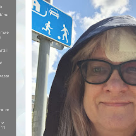
 5
 täna
amäe
s
rtsil
ud
Aasta
saamas
äev
.11