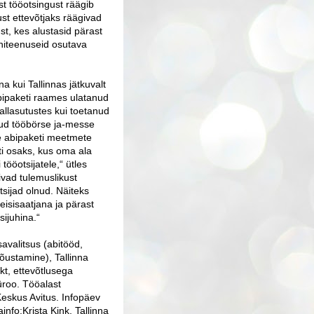
st tööotsingust räägib
st ettevõtjaks räägivad
t, kes alustasid pärast
niteenuseid osutava
a kui Tallinnas jätkuvalt
bipaketi raames ulatanud
 allasutustes kui toetanud
nud tööbörse ja-messe
e abipaketi meetmete
ti osaks, kus oma ala
tööotsijatele,“ ütles
ivad tulemuslikust
sijad olnud. Näiteks
eisisaatjana ja pärast
sijuhina.“
avalitsus (abitööd,
nõustamine), Tallinna
kt, ettevõtlusega
üroo. Tööalast
eskus Avitus. Infopäev
nfo:Krista Kink, Tallinna