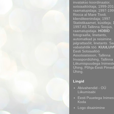
invatakso koordinaator,
sotsiaaltöötaja, 1999-20
raamatupidaja; 1997-199
Rocca al Mare Tivoli,
klienditeenindaja; 1997
Statistikaamet, küsitleja;
1997 AS Tallinna Soojus,
raamatupidaja.
HOBID
fotograafia, linetants,
automatkad ja reisimine,
jalgrattasõit, linetants. S
vabatahtlik töö.
KUULUV
Eesti Sotsiaaltöö
Assotsiatsioon, Tallinna
Invaspordiühing, Tallinna
Liikumispuudega Inimest
Ühing, Põhja-Eesti Pimed
Ühing.
Lingid
Abivahendid - OÜ
Liikumisabi
Eesti Puuetega Inimes
Koda
Logo disainimine