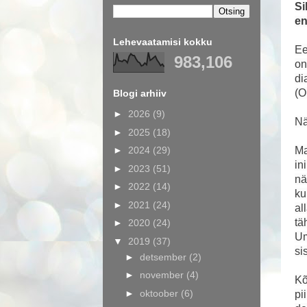
Si
en
Lehevaatamisi kokku
Ee
983,106
on
di
(O
Blogi arhiiv
►
2026
(9)
Nä
►
2025
(18)
►
2024
(29)
Ma
in
►
2023
(51)
nä
►
2022
(14)
ku
►
2021
(24)
al
tä
►
2020
(24)
Um
▼
2019
(37)
si
►
detsember
(2)
►
november
(4)
Kõ
►
oktoober
(6)
pi