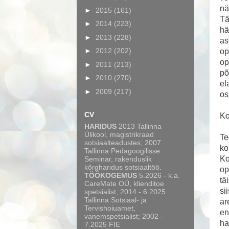
nä
►
2015
(161)
Tä
►
2014
(223)
hä
►
2013
(228)
as
►
2012
(202)
op
op
►
2011
(213)
põ
►
2010
(270)
el
►
2009
(217)
os
CV
Ko
HARIDUS
2013 Tallinna
Ülikool, magistrikraad
Te
sotsiaalteadustes; 2007
ko
Tallinna Pedagoogilisse
Ko
Seminar, rakenduslik
kõrgharidus sotsiaaltöö.
op
TÖÖKOGEMUS
5.2026 - k.a.
tä
CareMate OÜ, klienditoe
si
spetsialist; 2014 - 6.2025
Tallinna Sotsiaal- ja
ar
Tervishoiuamet,
en
vanemspetsialist; 2002 -
ha
7.2025 FIE