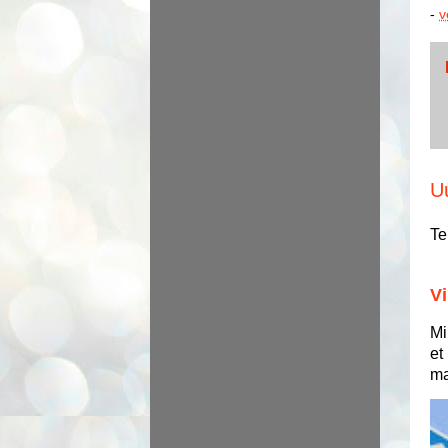
-
v
U
Te
Vi
Mi
et
ma