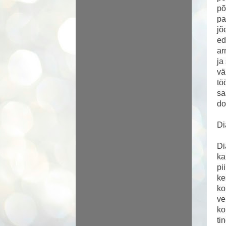
põ
pa
jõ
ed
ar
ja
vä
tö
sa
do
Di
Di
ka
pi
ke
ko
ve
ko
ti