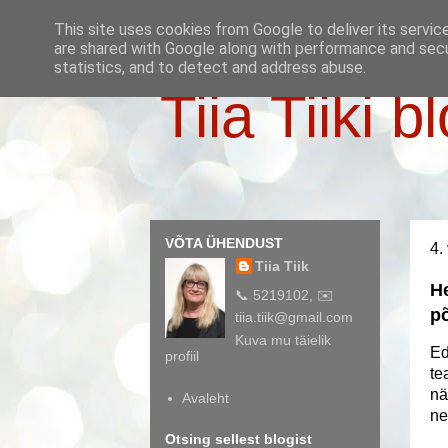
This site uses cookies from Google to deliver its servic
are shared with Google along with performance and secur
statistics, and to detect and address abuse.
Tiia Tiiki b
VÕTA ÜHENDUST
4.
Tiia Tiik
H
📞 5219102, ✉️
põ
tiia.tiik@gmail.com
Kuva mu täielik
Ed
profiil
te
nä
Avaleht
ne
Otsing sellest blogist