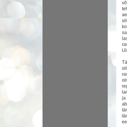
võ
te
ae
si
ko
sa
la
ra
Ul
Tä
si
ra
ol
re
la
ja
ab
tä
tä
ee