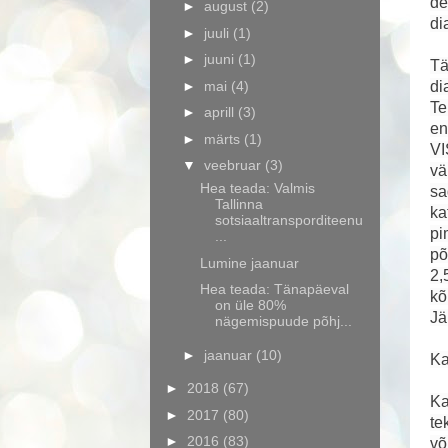
de
►
august
(2)
di
►
juuli
(1)
►
juuni
(1)
Tä
►
mai
(4)
di
Te
►
aprill
(3)
en
►
märts
(1)
VI
▼
veebruar
(3)
vä
Hea teada: Valmis
sa
Tallinna
ka
sotsiaaltransporditeenu
pi
...
põ
Lumine jaanuar
2,
Hea teada: Tänapäeval
kõ
on üle 80%
Jä
nägemispuude põhj...
►
jaanuar
(10)
Ka
►
2018
(67)
Ka
►
2017
(80)
te
►
2016
(83)
võ