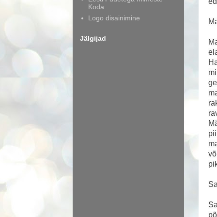
ed
Koda
Logo disainimine
Ma
Jälgijad
Ma
el
Ha
mi
ge
ma
ra
ra
Mä
pi
ma
võ
pi
Sa
Sa
põ