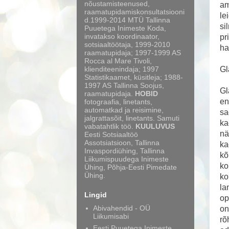
nõustamisteenused,
am
raamatupidamiskonsultatsiooni
le
d.1999-2014 MTÜ Tallinna
si
Puuetega Inimeste Koda,
invatakso koordinaator,
pr
sotsiaaltöötaja, 1999-2010
ha
raamatupidaja; 1997-1999 AS
Rocca al Mare Tivoli,
klienditeenindaja; 1997
G
Statistikaamet, küsitleja; 1988-
1997 AS Tallinna Soojus,
Gl
raamatupidaja.
HOBID
en
fotograafia, linetants,
automatkad ja reisimine,
sa
jalgrattasõit, linetants. Samuti
ka
vabatahtlik töö.
KUULUVUS
nä
Eesti Sotsiaaltöö
Assotsiatsioon, Tallinna
ka
Invaspordiühing, Tallinna
kõ
Liikumispuudega Inimeste
ko
Ühing, Põhja-Eesti Pimedate
Ühing.
ko
la
Lingid
op
Abivahendid - OÜ
on
Liikumisabi
rõ
Eesti Puuetega Inimeste