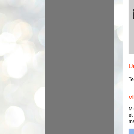
U
Te
Vi
Mi
et
ma