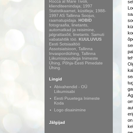
Rocca al Mare Tivoli,
se
klienditeenindaja; 1997
Lo
Statistikaamet, küsitleja; 1988-
sa
1997 AS Tallinna Soojus,
raamatupidaja.
HOBID
so
fotograafia, linetants,
kü
automatkad ja reisimine,
ko
jalgrattasõit, linetants. Samuti
vabatahtlik töö.
KUULUVUS
õp
Eesti Sotsiaaltöö
se
Assotsiatsioon, Tallinna
pa
Invaspordiühing, Tallinna
te
Liikumispuudega Inimeste
Ühing, Põhja-Eesti Pimedate
Ol
Ühing.
ka
se
Lingid
tug
Abivahendid - OÜ
ga
Liikumisabi
Ag
Eesti Puuetega Inimeste
om
Koda
au
Logo disainimine
er
on
Jälgijad
ke
pe