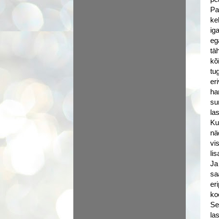
Pa
ke
ig
eg
tä
kõ
tu
er
ha
su
la
Ku
nä
vi
li
Ja
sa
er
ko
Se
la