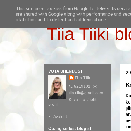
This site uses cookies from Google to deliver its servic
are shared with Google along with performance and secur
statistics, and to detect and address abuse.
Tiia Tiiki b
VÕTA ÜHENDUST
29
Tiia Tiik
K
📞 5219102, ✉️
tiia.tiik@gmail.com
Ku
Kuva mu täielik
ko
profiil
pi
ar
Avaleht
ne
in
Otsing sellest blogist