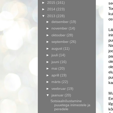
►
2015
(161)
se
To
►
2014
(223)
ku
▼
2013
(228)
os
►
detsember
(19)
►
november
(14)
Lä
►
oktoober
(28)
in
pu
►
september
(26)
Ni
►
august
(11)
jo
►
juuli
(14)
pa
ol
►
juuni
(16)
ol
►
mai
(20)
el
►
aprill
(19)
pu
►
märts
(22)
ka
►
veebruar
(19)
Mu
▼
jaanuar
(20)
Ee
Sotsiaalnõustamine
lõ
puuetega inimestele ja
peredele
kõ