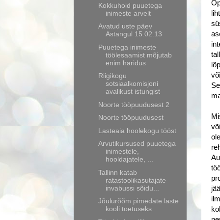
Õp
Kokkuhoid puuetega
inimeste arvelt
li
sü
Avatud uste päev
Astangul 15.02.13
as
in
Puuetega inimeste
ta
töölesaamist mõjutab
enim haridus
lõ
võ
Riigikogu
sotsiaalkomisjoni
Se
avalikust istungist
ma
Noorte tööpuudusest 2
Mi
Noorte tööpuudusest
võ
Lasteaia hoolekogu tööst
ol
Arvutikursused puuetega
re
inimestele,
Au
hooldajatele, ...
tö
Tallinn katab
pr
ratastoolikasutajate
invabussi sõidu...
jä
il
Jõulurõõm pimedate laste
kooli toetuseks
ko
ne