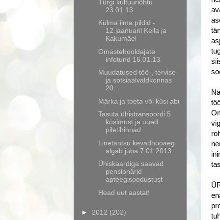
Türgi kultuuriõhtu
23.01.13
av
as
Külma ilma pildid -
12.jaanuaril Keila ja
tä
Kakumäel
as
tu
Omastehooldajate
infotund 16.01.13
si
so
Muudatused töö-, tervise-
ja sotsiaalvaldkonnas
20...
Nä
Märka ja toeta või küsi abi
tö
Om
Tasuta ühistranspordi 5
küsimust ja uued
vi
piletihinnad
ro
Linetantsu kevadhooaeg
ne
algab juba 7.01.2013
in
Ühiskaardiga saavad
ta
pensionärid
apteegisoodustust
ÜR
Head uut aastat!
en
pr
►
2012
(202)
tu