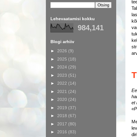
te
Ta
la
Lehevaatamisi kokku
kõ
984,141
va
tu
ke
Blogi arhiiv
st
►
2026
(9)
ar
►
2025
(18)
►
2024
(29)
T
►
2023
(51)
►
2022
(14)
Ee
►
2021
(24)
ha
►
2020
(24)
et
►
2019
(37)
«P
►
2018
(67)
Me
►
2017
(80)
lev
►
2016
(83)
di