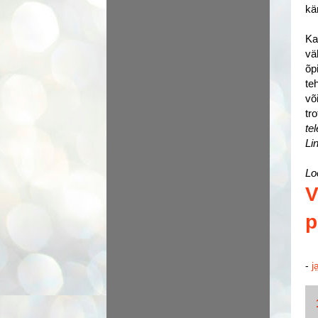
kä
Ka
vä
õp
teh
võ
tr
te
Li
Lo
V
p
-
j