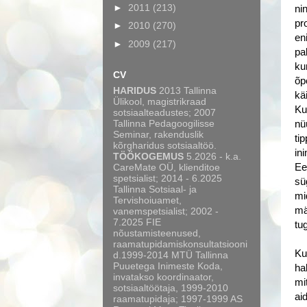
►
2011
(213)
ni
pr
►
2010
(270)
en
►
2009
(217)
pa
ku
CV
õp
HARIDUS
2013 Tallinna
kä
Ülikool, magistrikraad
Ku
sotsiaalteadustes; 2007
Tallinna Pedagoogilisse
nü
Seminar, rakenduslik
ti
kõrgharidus sotsiaaltöö.
in
TÖÖKOGEMUS
5.2026 - k.a.
CareMate OÜ, klienditoe
Ee
spetsialist; 2014 - 6.2025
sü
Tallinna Sotsiaal- ja
mi
Tervishoiuamet,
mä
vanemspetsialist; 2002 -
7.2025 FIE
tu
nõustamisteenused,
raamatupidamiskonsultatsiooni
Ku
d.1999-2014 MTÜ Tallinna
Puuetega Inimeste Koda,
ha
invatakso koordinaator,
mi
sotsiaaltöötaja, 1999-2010
ai
raamatupidaja; 1997-1999 AS