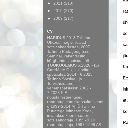
Ka
►
2011
(213)
►
2010
(270)
ra
►
2009
(217)
üh
CV
do
HARIDUS
2013 Tallinna
Ülikool, magistrikraad
sa
sotsiaalteadustes; 2007
Tallinna Pedagoogilisse
jõ
Seminar, rakenduslik
kõrgharidus sotsiaaltöö.
TÖÖKOGEMUS
5.2026 - k.a.
Ku
CareMate OÜ, klienditoe
spetsialist; 2014 - 6.2025
Ee
Tallinna Sotsiaal- ja
Tervishoiuamet,
vanemspetsialist; 2002 -
in
7.2025 FIE
nõustamisteenused,
et
raamatupidamiskonsultatsiooni
d.1999-2014 MTÜ Tallinna
Puuetega Inimeste Koda,
ko
invatakso koordinaator,
sotsiaaltöötaja, 1999-2010
Rä
raamatupidaja; 1997-1999 AS