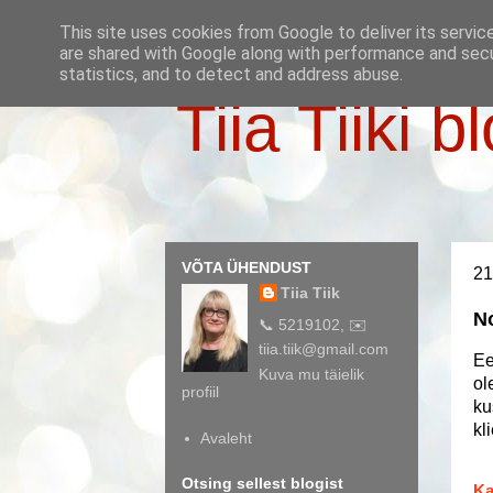
This site uses cookies from Google to deliver its servic
are shared with Google along with performance and secur
statistics, and to detect and address abuse.
Tiia Tiiki b
VÕTA ÜHENDUST
21
Tiia Tiik
N
📞 5219102, ✉️
tiia.tiik@gmail.com
Ee
Kuva mu täielik
ol
profiil
ku
kl
Avaleht
Otsing sellest blogist
Ka