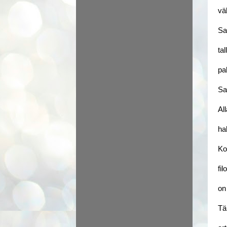
vä
Sa
ta
pa
Sa
Al
ha
Ko
fi
on
Tä