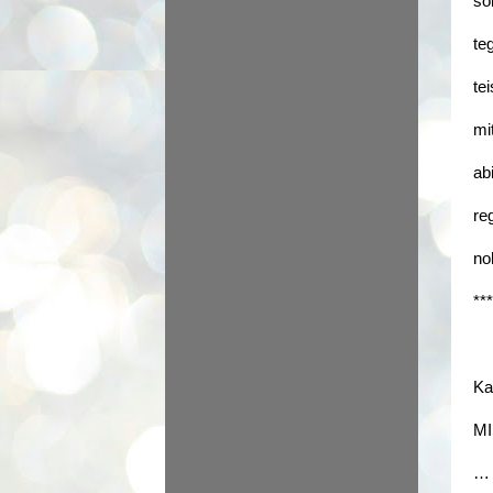
sõ
te
te
mi
ab
re
no
***
Ka
MI
… 