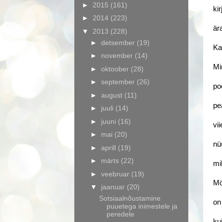
►
2015
(161)
ki
►
2014
(223)
är
▼
2013
(228)
►
detsember
(19)
Ka
►
november
(14)
Mi
►
oktoober
(28)
►
september
(26)
po
►
august
(11)
pe
►
juuli
(14)
►
juuni
(16)
vi
►
mai
(20)
nü
►
aprill
(19)
►
märts
(22)
mi
►
veebruar
(19)
Mö
▼
jaanuar
(20)
Sotsiaalnõustamine
on
puuetega inimestele ja
peredele
ku