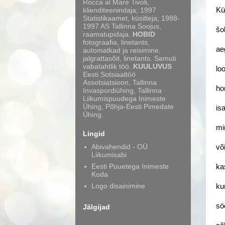
Rocca al Mare Tivoli,
klienditeenindaja; 1997
Kü
Statistikaamet, küsitleja; 1988-
1997 AS Tallinna Soojus,
šo
raamatupidaja.
HOBID
fotograafia, linetants,
ae
automatkad ja reisimine,
jalgrattasõit, linetants. Samuti
vabatahtlik töö.
KUULUVUS
lo
Eesti Sotsiaaltöö
Assotsiatsioon, Tallinna
ho
Invaspordiühing, Tallinna
Liikumispuudega Inimeste
Ühing, Põhja-Eesti Pimedate
is
Ühing.
mi
Lingid
Abivahendid - OÜ
võ
Liikumisabi
Eesti Puuetega Inimeste
ka
Koda
Logo disainimine
ku
sö
Jälgijad