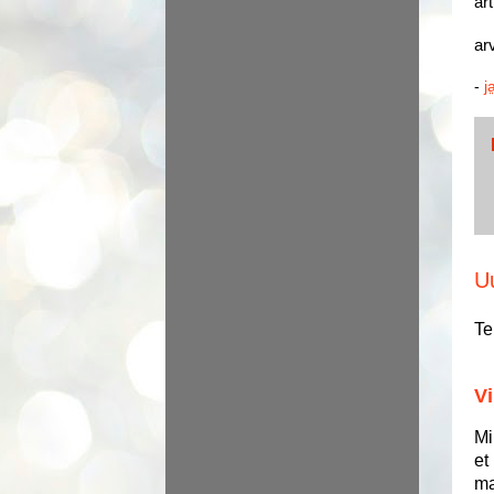
ar
ar
-
j
U
Te
Vi
Mi
et
ma