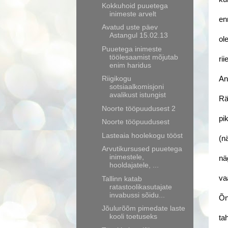
Kokkuhoid puuetega
inimeste arvelt
en
Avatud uste päev
Astangul 15.02.13
ol
Puuetega inimeste
töölesaamist mõjutab
ri
enim haridus
Riigikogu
An
sotsiaalkomisjoni
avalikust istungist
Rä
Noorte tööpuudusest 2
pi
Noorte tööpuudusest
Lasteaia hoolekogu tööst
(n
Arvutikursused puuetega
inimestele,
nä
hooldajatele, ...
va
Tallinn katab
ratastoolikasutajate
invabussi sõidu...
Õn
Jõulurõõm pimedate laste
kooli toetuseks
ta