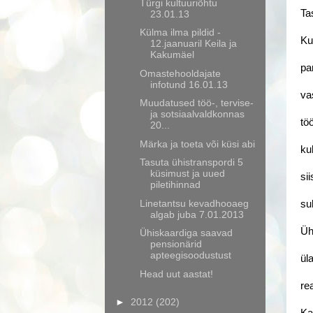
Türgi kultuuriõhtu
Ta
23.01.13
Külma ilma pildid -
Ku
12.jaanuaril Keila ja
Kakumäel
pa
Omastehooldajate
infotund 16.01.13
va
Muudatused töö-, tervise-
ja sotsiaalvaldkonnas
tö
20...
Märka ja toeta või küsi abi
ku
Tasuta ühistranspordi 5
küsimust ja uued
si
piletihinnad
Linetantsu kevadhooaeg
su
algab juba 7.01.2013
Üh
Ühiskaardiga saavad
pensionärid
apteegisoodustust
ül
Head uut aastat!
re
►
2012
(202)