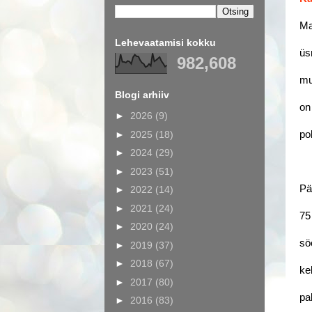
Ma
Lehevaatamisi kokku
üs
982,608
mu
Blogi arhiiv
on
►
2026
(9)
►
2025
(18)
po
►
2024
(29)
►
2023
(51)
Pä
►
2022
(14)
►
2021
(24)
75
►
2020
(24)
sö
►
2019
(37)
►
2018
(67)
ke
►
2017
(80)
pa
►
2016
(83)