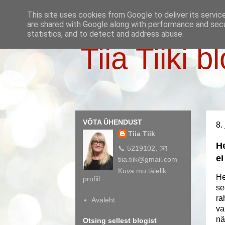
This site uses cookies from Google to deliver its servic
are shared with Google along with performance and secur
statistics, and to detect and address abuse.
Tiia Tiiki b
VÕTA ÜHENDUST
8.
Tiia Tiik
He
📞 5219102, ✉️
e
tiia.tiik@gmail.com
Kuva mu täielik
He
profiil
se
ra
Avaleht
va
nä
Otsing sellest blogist