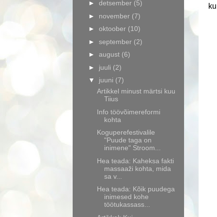
►
detsember
(5)
ku
►
november
(7)
►
oktoober
(10)
►
september
(2)
►
august
(6)
►
juuli
(2)
▼
juuni
(7)
Artikkel minust märtsi kuu
Tiius
Info töövõimereformi
kohta
Koguperefestivalile
"Puude taga on
inimene" Stroom...
Hea teada: Kaheksa fakti
massaaži kohta, mida
sa v...
Hea teada: Kõik puudega
inimesed kohe
töötukassass...