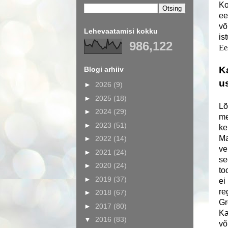
Ko
ee
võ
Lehevaatamisi kokku
is
986,122
Ee
K
Blogi arhiiv
u
►
2026
(9)
►
2025
(18)
Lõ
►
2024
(29)
me
►
2023
(51)
ke
Ma
►
2022
(14)
ve
►
2021
(24)
se
►
2020
(24)
to
►
2019
(37)
ei
re
►
2018
(67)
Gr
►
2017
(80)
Ka
▼
2016
(83)
võ