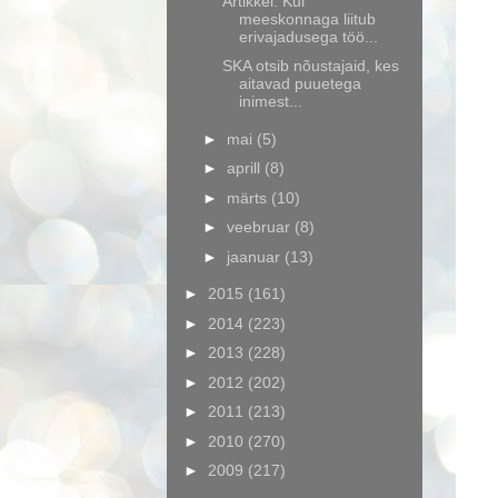
Artikkel: Kui
meeskonnaga liitub
erivajadusega töö...
SKA otsib nõustajaid, kes
aitavad puuetega
inimest...
►
mai
(5)
►
aprill
(8)
►
märts
(10)
►
veebruar
(8)
►
jaanuar
(13)
►
2015
(161)
►
2014
(223)
►
2013
(228)
►
2012
(202)
►
2011
(213)
►
2010
(270)
►
2009
(217)