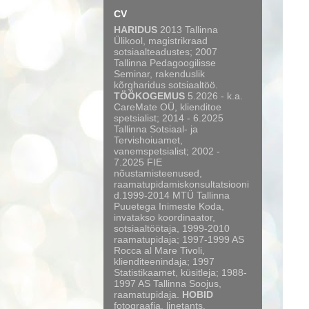
CV
HARIDUS
2013 Tallinna
Ülikool, magistrikraad
sotsiaalteadustes; 2007
Tallinna Pedagoogilisse
Seminar, rakenduslik
kõrgharidus sotsiaaltöö.
TÖÖKOGEMUS
5.2026 - k.a.
CareMate OÜ, klienditoe
spetsialist; 2014 - 6.2025
Tallinna Sotsiaal- ja
Tervishoiuamet,
vanemspetsialist; 2002 -
7.2025 FIE
nõustamisteenused,
raamatupidamiskonsultatsiooni
d.1999-2014 MTÜ Tallinna
Puuetega Inimeste Koda,
invatakso koordinaator,
sotsiaaltöötaja, 1999-2010
raamatupidaja; 1997-1999 AS
Rocca al Mare Tivoli,
klienditeenindaja; 1997
Statistikaamet, küsitleja; 1988-
1997 AS Tallinna Soojus,
raamatupidaja.
HOBID
fotograafia, linetants,