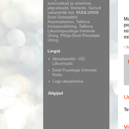
automatkad ja reisimine,
jalgrattasõit, linetants. Samuti
vabatahtlik töö.
KUULUVUS
Eesti Sotsiaaltöö
Ma
Assotsiatsioon, Tallinna
pi
Invaspordiühing, Tallinna
ni
Liikumispuudega Inimeste
Ühing, Põhja-Eesti Pimedate
mi
Ühing.
-
j
Lingid
Abivahendid - OÜ
Liikumisabi
Eesti Puuetega Inimeste
Koda
Logo disainimine
Jälgijad
U
Te
Vi