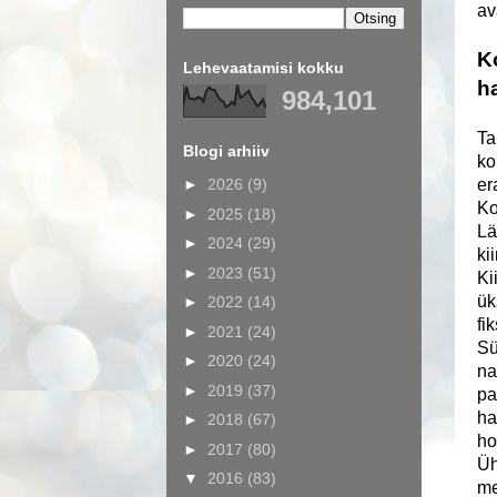
a
K
Lehevaatamisi kokku
h
984,101
Ta
Blogi arhiiv
ko
►
2026
(9)
er
Ko
►
2025
(18)
Lä
►
2024
(29)
ki
►
2023
(51)
Ki
ük
►
2022
(14)
fi
►
2021
(24)
Sü
►
2020
(24)
na
►
2019
(37)
pa
ha
►
2018
(67)
ho
►
2017
(80)
Üh
▼
2016
(83)
me