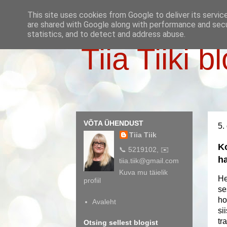
This site uses cookies from Google to deliver its servic
are shared with Google along with performance and secur
statistics, and to detect and address abuse.
Tiia Tiiki b
VÕTA ÜHENDUST
5.
Tiia Tiik
Ko
📞 5219102, ✉️
h
tiia.tiik@gmail.com
Kuva mu täielik
He
profiil
se
ho
Avaleht
si
tr
Otsing sellest blogist