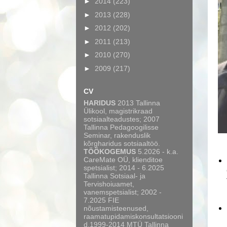
►
2014
(223)
►
2013
(228)
►
2012
(202)
►
2011
(213)
►
2010
(270)
►
2009
(217)
CV
HARIDUS
2013 Tallinna
Ülikool, magistrikraad
sotsiaalteadustes; 2007
Tallinna Pedagoogilisse
Seminar, rakenduslik
kõrgharidus sotsiaaltöö.
TÖÖKOGEMUS
5.2026 - k.a.
CareMate OÜ, klienditoe
spetsialist; 2014 - 6.2025
Tallinna Sotsiaal- ja
Tervishoiuamet,
vanemspetsialist; 2002 -
7.2025 FIE
nõustamisteenused,
raamatupidamiskonsultatsiooni
d.1999-2014 MTÜ Tallinna