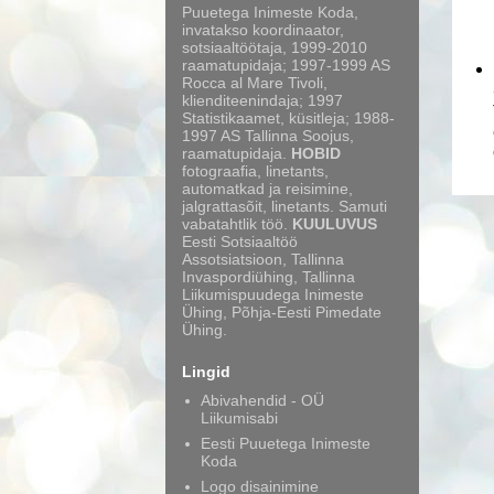
Puuetega Inimeste Koda,
invatakso koordinaator,
sotsiaaltöötaja, 1999-2010
raamatupidaja; 1997-1999 AS
Rocca al Mare Tivoli,
klienditeenindaja; 1997
Statistikaamet, küsitleja; 1988-
1997 AS Tallinna Soojus,
raamatupidaja.
HOBID
fotograafia, linetants,
automatkad ja reisimine,
jalgrattasõit, linetants. Samuti
vabatahtlik töö.
KUULUVUS
Eesti Sotsiaaltöö
Assotsiatsioon, Tallinna
Invaspordiühing, Tallinna
Liikumispuudega Inimeste
Ühing, Põhja-Eesti Pimedate
Ühing.
Lingid
Abivahendid - OÜ
Liikumisabi
Eesti Puuetega Inimeste
Koda
Logo disainimine