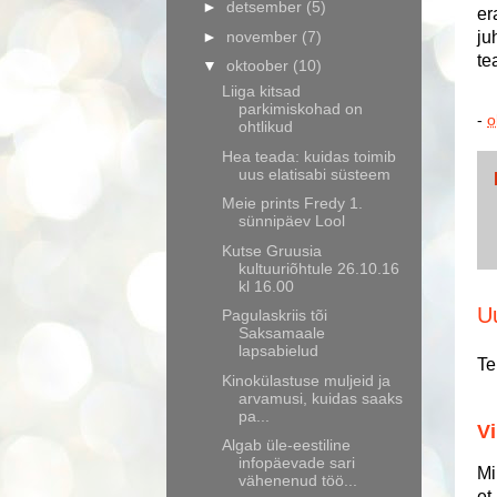
►
detsember
(5)
er
►
november
(7)
ju
te
▼
oktoober
(10)
Liiga kitsad
parkimiskohad on
-
o
ohtlikud
Hea teada: kuidas toimib
uus elatisabi süsteem
Meie prints Fredy 1.
sünnipäev Lool
Kutse Gruusia
kultuuriõhtule 26.10.16
kl 16.00
U
Pagulaskriis tõi
Saksamaale
lapsabielud
Te
Kinokülastuse muljeid ja
arvamusi, kuidas saaks
pa...
Vi
Algab üle-eestiline
infopäevade sari
Mi
vähenenud töö...
et