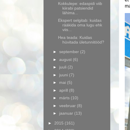
Kokkulepe: edaspidi viib
ma
kiirabi patsiendid
lähima...
Ekspert selgitab: kuidas
rääkida oma lugu ehk
viis...
Hea teada: Kuidas
hüvitada ületunnitööd?
►
september
(2)
►
august
(6)
►
juuli
(2)
►
juuni
(7)
►
mai
(5)
►
aprill
(8)
►
märts
(10)
►
veebruar
(8)
►
jaanuar
(13)
►
2015
(161)