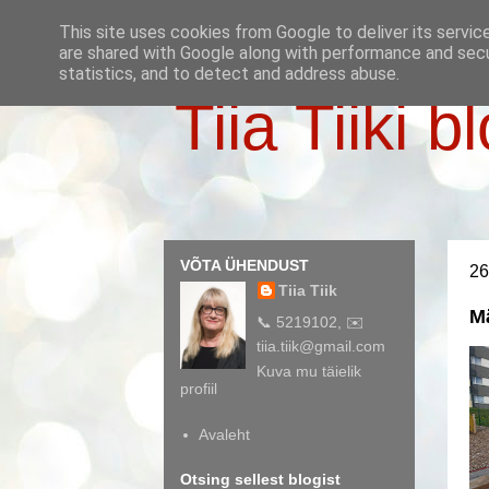
This site uses cookies from Google to deliver its servic
are shared with Google along with performance and secur
statistics, and to detect and address abuse.
Tiia Tiiki b
VÕTA ÜHENDUST
26
Tiia Tiik
M
📞 5219102, ✉️
tiia.tiik@gmail.com
Kuva mu täielik
profiil
Avaleht
Otsing sellest blogist