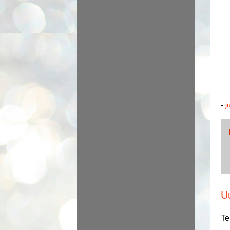
-
j
U
Te