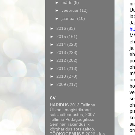
►
märts
(8)
ni
Uu
►
veebruar
(12)
la
►
jaanuar
(10)
Jä
►
2016
(83)
ht
Mä
►
2015
(161)
eh
►
2014
(223)
ja
►
2013
(228)
eh
►
2012
(202)
põ
oh
►
2011
(213)
mä
►
2010
(270)
om
►
2009
(217)
ho
ve
CV
se
HARIDUS
2013 Tallinna
oh
Ülikool, magistrikraad
pu
sotsiaalteadustes; 2007
ko
Tallinna Pedagoogilisse
sa
Seminar, rakenduslik
kõrgharidus sotsiaaltöö.
om
TÖÖKOGEMUS
5.2026 - k.a.