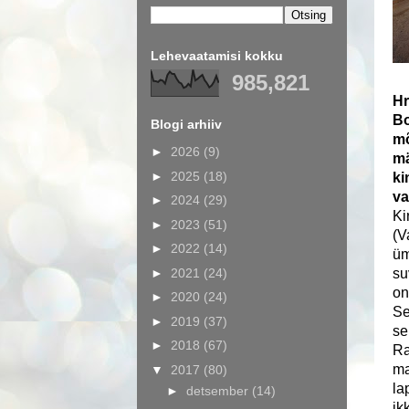
Lehevaatamisi kokku
985,821
Hr
Bo
Blogi arhiiv
mõ
►
2026
(9)
mä
►
2025
(18)
ki
va
►
2024
(29)
Ki
►
2023
(51)
(V
►
2022
(14)
üm
►
2021
(24)
su
on
►
2020
(24)
Se
►
2019
(37)
se
►
2018
(67)
Ra
ma
▼
2017
(80)
la
►
detsember
(14)
ik