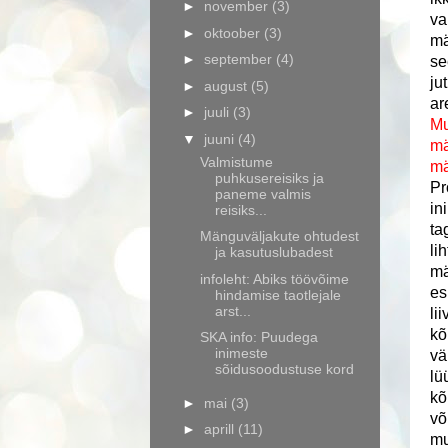
►
november
(3)
va
►
oktoober
(3)
mä
►
september
(4)
se
ju
►
august
(5)
ar
►
juuli
(3)
Mu
▼
juuni
(4)
mä
Valmistume
mä
puhkusereisiks ja
Pr
paneme valmis
in
reisiks...
ta
Mänguväljakute ohtudest
li
ja kasutuslubadest
mä
infoleht: Abiks töövõime
es
hindamise taotlejale
arst...
li
kõ
SKA info: Puudega
inimeste
vä
sõidusoodustuse kord
lü
kõ
►
mai
(3)
võ
►
aprill
(11)
mu