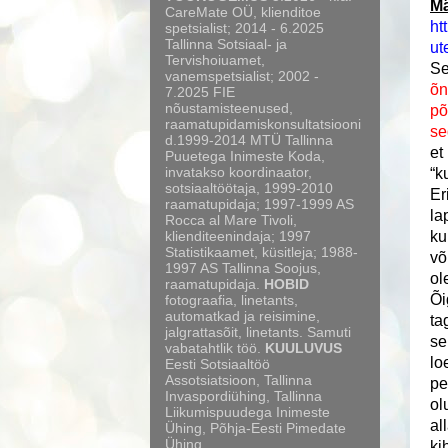
Mä
CareMate OÜ, klienditoe
ht
spetsialist; 2014 - 6.2025
Tallinna Sotsiaal- ja
ut
Tervishoiuamet,
Se
vanemspetsialist; 2002 -
õn
7.2025 FIE
nõustamisteenused,
põ
raamatupidamiskonsultatsiooni
se
d.1999-2014 MTÜ Tallinna
et
Puuetega Inimeste Koda,
invatakso koordinaator,
“k
sotsiaaltöötaja, 1999-2010
Er
raamatupidaja; 1997-1999 AS
la
Rocca al Mare Tivoli,
klienditeenindaja; 1997
ku
Statistikaamet, küsitleja; 1988-
võ
1997 AS Tallinna Soojus,
ol
raamatupidaja.
HOBID
Õi
fotograafia, linetants,
automatkad ja reisimine,
ta
jalgrattasõit, linetants. Samuti
se
vabatahtlik töö.
KUULUVUS
lo
Eesti Sotsiaaltöö
Assotsiatsioon, Tallinna
pe
Invaspordiühing, Tallinna
ol
Liikumispuudega Inimeste
al
Ühing, Põhja-Eesti Pimedate
Ühing.
ki