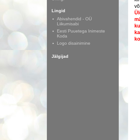
võ
Lingid
Ül
Abivahendid - OÜ
mä
Liikumisabi
ku
Eesti Puuetega Inimeste
ka
Koda
ko
Logo disainimine
Jälgijad