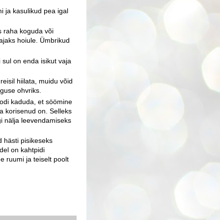
 ja kasulikud pea igal
us raha koguda või
ajaks hoiule. Ümbrikud
 sul on enda isikut vaja
isil hiilata, muidu võid
rguse ohvriks.
moodi kaduda, et söömine
ga korisenud on. Selleks
gi nälja leevendamiseks
 hästi pisikeseks
del on kahtpidi
 ruumi ja teiselt poolt