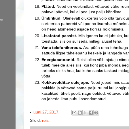
Plätud.
Need on veekindlad, võtavad vähe ruumi
palaval päeval, kui ei pea just palju kõndima.
Ümbrikud.
Olenevalt olukorras võib olla tarvid
te
sorteerida pabereid või panna lisaraha mõneks 
on head abimehed asjade korras hoidmiseks.
Lisafotod passist.
Mis iganes ka ei juhtuks, kui
tõestada, siis on sul seda millegi alusel teha.
Vana telefonikorpus.
Ära püüa oma tehnikaga re
sattuda liigse tähelepanu keskele ja langeda va
Energiabatoonid.
Reisil olles võib ajataju nii
tuleb meelde alles siis, kui kõht juba mõnda ae
tarbeks oleks hea, kui kohe saaks taskust mida
võtta.
Kokkuvolditav sulejope.
Need joped, mis saad
pakkida ja võtavad sama palju ruumi kui joogipu
kasulikud, ühelt poolt, nagu öeldud, võtavad vähe
on jaheda ilma puhul asendamatud.
-
juuni 27, 2017
Sildid:
reis