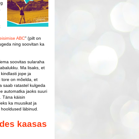
ng
a
t
reisimise ABC
" (pilt on
t lugeda ning soovitan ka
Tema soovitas sularaha
 tabalukku. Ma lisaks, et
kindlasti jope ja
i tore on mõelda, et
ja saab ratastel kulgeda
e automatka jaoks suuri
. Täna käisin
leks ka muusikat ja
ed hooldused läbinud.
sides kaasas