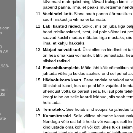
kõvemast materjalist ning käivad trukiga kinni - 
paberid panna, ilma, et peaks muretsema nende
Veekindel kott.
Sinna saab panna äärmuslikes o
suurt niiskust ja vihma ei kannata.
Läbi kantud riided.
Sokid, mis on juba liiga pal
siooni
head reisikaaslased, sest, kui pole võimalust p
a
saavad kuskil mudas mütates liiga mustaks, siis
ilma, et kahju hakkaks.
10
Märjad salvrätikud.
Üksi olles sa kindlasti ei 
9 AS
on hea oma käsi võimalikult tihti puhastada, he
niisked rätikud.
 1988-
Esmaabikomplekt.
Mõtle läbi kõik võimalikus 
juhtuda võiks ja kuidas saaksid end sel puhul ai
Hädaolukorra kaart.
Pane endale rahakoti vahe
tähistatud kaart, kus on peal kõik vajalikud kon
amuti
ühendust võtta ka pärast seda, kui sul pole telefo
US
keegi teine on selle kaardi leidnud, siis saab t
helistada.
Termotekk.
See hoiab sind soojas ka jahedas t
e
Kummitrossid.
Selle väikse abimehe kasutusal
ate
Nendega võib ust lahti hoida või vastupidiselt k
kindlustada oma kohvri või koti ühes tükis seism
juuksed kinni siduda või kasutada püksirihmana