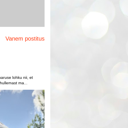
Vanem postitus
aruse lohku nii, et
 hullemast ma...