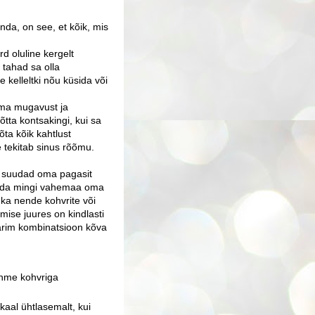
nda, on see, et kõik, mis
õrd oluline kergelt
s tahad sa olla
e kelleltki nõu küsida või
uma mugavust ja
õtta kontsakingi, kui sa
õta kõik kahtlust
e tekitab sinus rõõmu.
a suudad oma pagasit
kuda mingi vahemaa oma
 ka nende kohvrite või
ise juures on kindlasti
parim kombinatsioon kõva
ehme kohvriga
kaal ühtlasemalt, kui