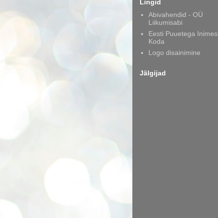
Lingid
Abivahendid - OÜ
Liikumisabi
Eesti Puuetega Inimes
Koda
Logo disainimine
Jälgijad