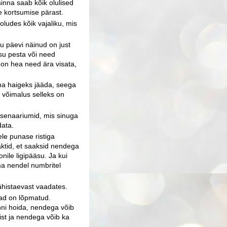
sinna saab kõik olulised
 kortsumise pärast.
ludes kõik vajaliku, mis
ju päevi näinud on just
esu pesta või need
 on hea need ära visata,
taha haigeks jääda, seega
a võimalus selleks on
stsenaariumid, mis sinuga
data.
le punase ristiga
taktid, et saaksid nendega
nile ligipääsu. Ja kui
ema nendel numbritel
ähistaevast vaadates.
ad on lõpmatud.
inni hoida, nendega võib
ist ja nendega võib ka
.