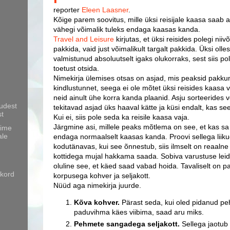
reporter
Eleen Laasner
.
Kõige parem soovitus, mille üksi reisijale kaasa saab a
vähegi võimalik tuleks endaga kaasas kanda.
Travel and Leisure
kirjutas, et üksi reisides polegi niiv
pakkida, vaid just võimalikult targalt pakkida. Üksi olle
valmistunud absoluutselt igaks olukorraks, sest siis pol
toetust otsida.
Nimekirja ülemises otsas on asjad, mis peaksid pakk
kindlustunnet, seega ei ole mõtet üksi reisides kaasa v
neid ainult ühe korra kanda plaanid. Asju sorteerides v
udest
tekitavad asjad üks haaval kätte ja küsi endalt, kas se
st
Kui ei, siis pole seda ka reisile kaasa vaja.
Järgmine asi, millele peaks mõtlema on see, et kas s
õime
ale
endaga normaalselt kaasas kanda. Proovi sellega lii
kodutänavas, kui see õnnestub, siis ilmselt on reaalne
kottidega mujal hakkama saada. Sobiva varustuse leidm
oluline see, et käed saad vabad hoida. Tavaliselt on 
 kord
korpusega kohver ja seljakott.
Nüüd aga nimekirja juurde.
Kõva kohver.
Pärast seda, kui oled pidanud p
paduvihma käes viibima, saad aru miks.
Pehmete sangadega seljakott.
Sellega jaotub 