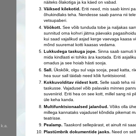
näiteks õlakotiga ja ka käed on vabad.
Väiksed kilekotid.
Eriti need, mis saab kinni p
õhukindlaks teha. Nendesse saab panna nii tele
vetsupaberi.
Vöökott.
See võib tunduda tobe ja naljakas sam
sunnitud oma kohvri jätma päevaks pagasihoidu,
kui saad vajalikud asjad kerge vaevaga kaasa võ
mõnd suuremat kotti kaasas vedama.
Lukkudega taskuga jope.
Sinna saab samuti l
mida kindlasti ei tohiks ära kaotada. Eriti asjalik
omadus ja see hoiab hästi sooja.
Sall.
Ükskõik, olgu sul vaja sooja, pead katta, riie
hea suur sall täidab need kõik funktsioonid.
Kokkuvolditav riidest kott.
Selle saab teha nii
taskusse. Vajadusel võib palavaks minnes panna
suveniirid. Eriti hea on see kott, millel sang nii p
üle keha kanda.
Multifunktsionaalsed jalanõud.
Võiks olla ühed
millega kannataks vajadusel kõndida pikemat m
teatrisse.
Pealamp.
Taaskord sellepärast, et ainult nii sa
 k.a.
Plastümbrik dokumentide jaoks.
Need on selli