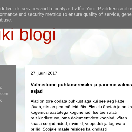
eliver its services and to analyze traffic. Your IP address and 
ormance and security metrics to ensure quality of service, gen
abuse.
iki blogi
27. juuni 2017
Valmistume puhkusereisiks ja paneme valmis 
✉️
asjad
l.com
k
Alati on tore oodata puhkust aga kui see aeg kätte
jõuab, siis on pea mõtteid täis. Eks elu õpetab ja on ka
kogemusi aastatega kogunenud. Ise teen alati
reisikindlustuse, oma dokumentidest koopiad, võtan
kaasa soojad riided, ravimid, veepudeli ja tagavara
prillid. Soojale maale reisides ka kindlasti