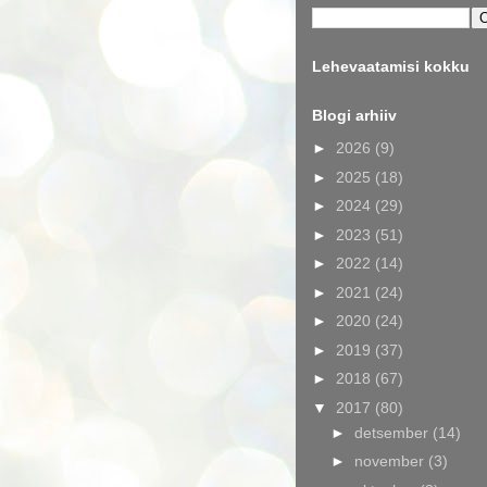
Lehevaatamisi kokku
Blogi arhiiv
►
2026
(9)
►
2025
(18)
►
2024
(29)
►
2023
(51)
►
2022
(14)
►
2021
(24)
►
2020
(24)
►
2019
(37)
►
2018
(67)
▼
2017
(80)
►
detsember
(14)
►
november
(3)