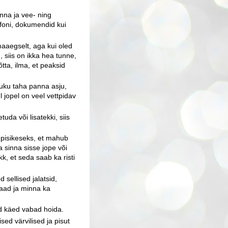
anna ja vee- ning
foni, dokumendid kui
aaegselt, aga kui oled
 siis on ikka hea tunne,
tta, ilma, et peaksid
uku taha panna asju,
ul jopel on veel vettpidav
tuda või lisatekki, siis
 pisikeseks, et mahub
 sinna sisse jope või
ikk, et seda saab ka risti
 sellised jalatsid,
aad ja minna ka
ad käed vabad hoida.
sed värvilised ja pisut