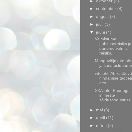
►
oktoober
(3)
►
september
(4)
►
august
(5)
►
juuli
(3)
▼
juuni
(4)
Valmistume
puhkusereisiks ja
paneme valmis
reisiks...
Mänguväljakute oht
ja kasutuslubade
infoleht: Abiks tööv
hindamise taotlej
arst...
SKA info: Puudega
inimeste
sõidusoodustuse
►
mai
(3)
►
aprill
(11)
►
märts
(8)