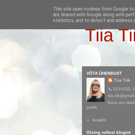
This site uses cookies from Google to d
are shared with Google along with perf
statistics, and to detect and address 
Tiia Ti
VÕTA ÜHENDUST
Tiia Tiik
📞 5219102, 
tiia.tiik@gmai
Kuva mu täieli
profiil
Avaleht
Otsing sellest blogist