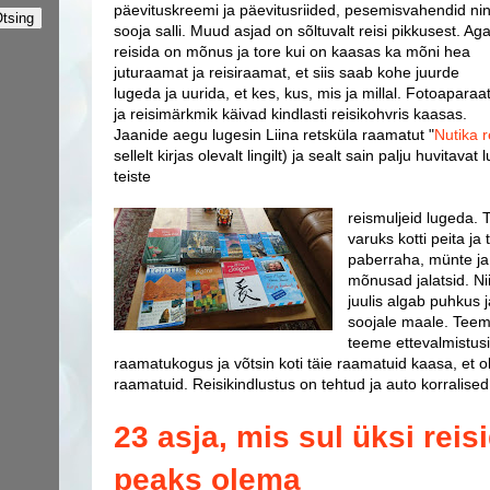
päevituskreemi ja päevitusriided, pesemisvahendid ni
sooja salli. Muud asjad on sõltuvalt reisi pikkusest. Ag
reisida on mõnus ja tore kui on kaasas ka mõni hea
juturaamat ja reisiraamat, et siis saab kohe juurde
lugeda ja uurida, et kes, kus, mis ja millal. Fotoaparaa
ja reisimärkmik käivad kindlasti reisikohvris kaasas.
Jaanide aegu lugesin Liina retsküla raamatut "
Nutika 
sellelt kirjas olevalt lingilt) ja sealt sain palju huvitava
teiste
reismuljeid lugeda. 
varuks kotti peita ja
paberraha, münte ja 
mõnusad jalatsid.
Ni
juulis algab puhkus 
soojale maale. Teem
teeme ettevalmistusi
raamatukogus ja võtsin koti täie raamatuid kaasa, et o
raamatuid. Reisikindlustus on tehtud ja auto korralis
23 asja, mis sul üksi rei
peaks olema