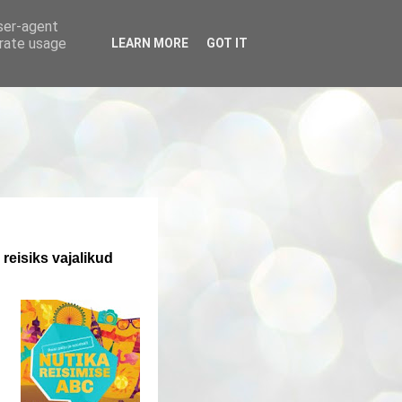
user-agent
erate usage
LEARN MORE
GOT IT
reisiks vajalikud