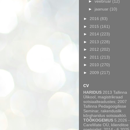
►
veebruar
(12)
►
jaanuar
(10)
►
2016
(83)
►
2015
(161)
►
2014
(223)
►
2013
(228)
►
2012
(202)
►
2011
(213)
►
2010
(270)
►
2009
(217)
CV
HARIDUS
2013 Tallinna
Ülikool, magistrikraad
sotsiaalteadustes; 2007
Tallinna Pedagoogilisse
Seminar, rakenduslik
kõrgharidus sotsiaaltöö.
TÖÖKOGEMUS
5.2026 -
CareMate OÜ, klienditoe
spetsialist; 2014 - 6.2025