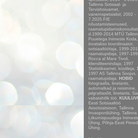
Tallinna Sotsiaal- ja
Tervishoiuamet,
vanemspetsialist; 2002 -
7.2025 FIE
nõustamisteenused,
raamatupidamiskonsultat
d.1999-2014 MTÜ Tallinn
Puuetega Inimeste Koda,
invatakso koordinaator,
sotsiaaltöötaja, 1999-20
raamatupidaja; 1997-199
Rocca al Mare Tivoli,
klienditeenindaja; 1997
Statistikaamet, küsitleja;
1997 AS Tallinna Soojus,
raamatupidaja.
HOBID
fotograafia, linetants,
automatkad ja reisimine,
jalgrattasõit, linetants. S
vabatahtlik töö.
KUULUV
Eesti Sotsiaaltöö
Assotsiatsioon, Tallinna
Invaspordiühing, Tallinna
Liikumispuudega Inimest
Ühing, Põhja-Eesti Pimed
Ühing.