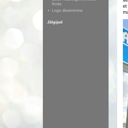
Mi
Koda
et
Logo disainimine
ma
Jälgijad