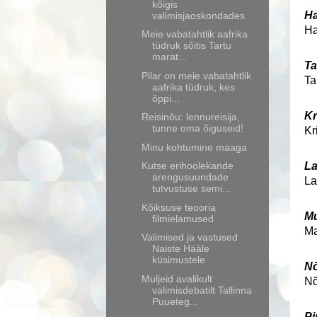
kõigis
Ha
valimisjaoskondades
Ha
Meie vabatahtlik aafrika
tüdruk sõitis Tartu
marat...
Ta
Pilar on meie vabatahtlik
Ta
aafrika tüdruk, kes
õppi...
Kr
Reisinõu: lennureisija,
tunne oma õiguseid!
Kr
Minu kohtumine maaga
Kutse erihoolekande
La
arengusuundade
La
tutvustuse semi...
Kõiksuse teooria
Mu
filmielamused
Ma
Valimised ja vastused
Naiste Hääle
küsimustele
Nõ
Muljeid avalikult
Nõ
valimisdebatilt Tallinna
Puueteg...
Pi