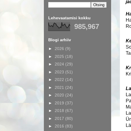
ja
Ha
Lehevaatamisi kokku
Ha
985,967
Ro
Blogi arhiiv
Ke
So
►
2026
(9)
Ta
►
2025
(18)
►
2024
(29)
Kr
►
2023
(51)
Kr
►
2022
(14)
►
2021
(24)
La
La
►
2020
(24)
Pa
►
2019
(37)
Ma
►
2018
(67)
La
►
2017
(80)
Üm
Lä
►
2016
(83)