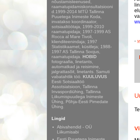
nõustamisteenused,
li
raamatupidamiskonsultatsiooni
el
d.1999-2014 MTÜ Tallinna
va
Puuetega Inimeste Koda,
invatakso koordinaator,
ww
sotsiaaltöötaja, 1999-2010
raamatupidaja; 1997-1999 AS
Rocca al Mare Tivoli,
-
v
klienditeenindaja; 1997
Statistikaamet, küsitleja; 1988-
1997 AS Tallinna Soojus,
raamatupidaja.
HOBID
fotograafia, linetants,
automatkad ja reisimine,
jalgrattasõit, linetants. Samuti
vabatahtlik töö.
KUULUVUS
Eesti Sotsiaaltöö
Assotsiatsioon, Tallinna
Invaspordiühing, Tallinna
U
Liikumispuudega Inimeste
Ühing, Põhja-Eesti Pimedate
Ühing.
Te
Lingid
Abivahendid - OÜ
Vi
Liikumisabi
Eesti Puuetega Inimeste