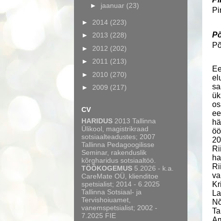
►
jaanuar
(23)
Pi
►
2014
(223)
Põ
►
2013
(228)
Põ
►
2012
(202)
►
2011
(213)
Ee
►
2010
(270)
el
sa
►
2009
(217)
ük
os
CV
ee
HARIDUS
2013 Tallinna
hä
Ülikool, magistrikraad
öö
sotsiaalteadustes; 2007
20
Tallinna Pedagoogilisse
Ri
Seminar, rakenduslik
ha
kõrgharidus sotsiaaltöö.
Ri
TÖÖKOGEMUS
5.2026 - k.a.
va
CareMate OÜ, klienditoe
spetsialist; 2014 - 6.2025
Kr
Tallinna Sotsiaal- ja
La
Tervishoiuamet,
Nõ
vanemspetsialist; 2002 -
Ta
7.2025 FIE
Am