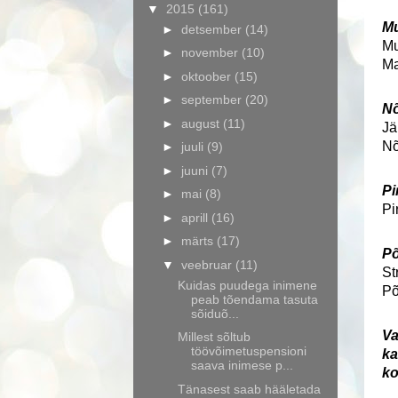
▼
2015
(161)
Mu
►
detsember
(14)
Mu
►
november
(10)
Ma
►
oktoober
(15)
►
september
(20)
Nõ
►
august
(11)
Jä
Nõ
►
juuli
(9)
►
juuni
(7)
Pi
►
mai
(8)
Pi
►
aprill
(16)
►
märts
(17)
Põ
▼
veebruar
(11)
St
Kuidas puudega inimene
Põ
peab tõendama tasuta
sõiduõ...
Va
Millest sõltub
töövõimetuspensioni
ka
saava inimese p...
ko
Tänasest saab hääletada