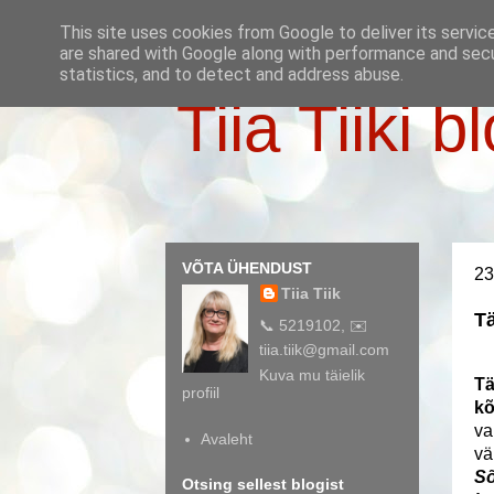
This site uses cookies from Google to deliver its servic
are shared with Google along with performance and secur
statistics, and to detect and address abuse.
Tiia Tiiki b
VÕTA ÜHENDUST
23
Tiia Tiik
T
📞 5219102, ✉️
tiia.tiik@gmail.com
Kuva mu täielik
Tä
profiil
kõ
va
Avaleht
vä
Sõ
Otsing sellest blogist