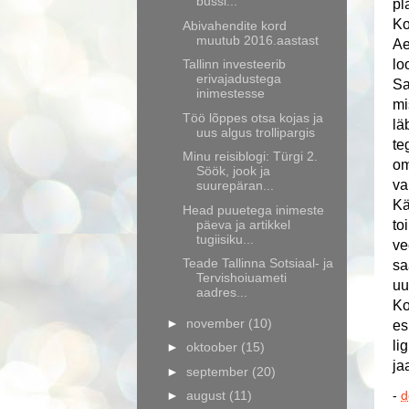
bussi...
pl
Ko
Abivahendite kord
muutub 2016.aastast
Ae
lo
Tallinn investeerib
erivajadustega
Sa
inimestesse
mi
Töö lõppes otsa kojas ja
lä
uus algus trollipargis
te
Minu reisiblogi: Türgi 2.
om
Söök, jook ja
va
suurepäran...
Kä
Head puuetega inimeste
to
päeva ja artikkel
tugiisiku...
ve
Teade Tallinna Sotsiaal- ja
sa
Tervishoiuameti
uu
aadres...
Ko
►
november
(10)
es
li
►
oktoober
(15)
ja
►
september
(20)
►
august
(11)
-
d