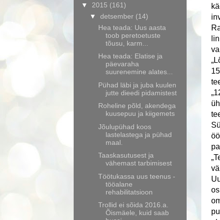
▼
2015
(161)
kä
▼
detsember
(14)
in
Ra
Hea teada: Uus aasta
toob peretoetuste
li
tõusu, karm...
va
Hea teada: Elatise ja
„L
päevaraha
15
suurenemine alates...
te
Pühad läbi ja juba kuulen
„1
jutte dieedi pidamistest
üh
Roheline põld, akendega
kuusepuu ja kiigemets
te
Sü
Jõulupühad koos
lastelastega ja pühad
öö
maal.
pa
Taaskasutusest ja
„T
vähemast tarbimisest
vä
Töötukassa uus teenus -
Uu
tööalane
os
rehabilitatsioon
om
Trollid ei sõida 2016.a.
pu
Õismäele, kuid saab