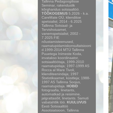
Tallinna Pedagoogilisse
Seminar, rakenduslik
kõrgharidus sotsiaaltöö.
TÖÖKOGEMUS
5.2026 - k.a.
CareMate OÜ, klienditoe
spetsialist; 2014 - 6.2025
Tallinna Sotsiaal- ja
Tervishoiuamet,
vanemspetsialist; 2002 -
7.2025 FIE
nõustamisteenused,
raamatupidamiskonsultatsiooni
d.1999-2014 MTÜ Tallinna
Puuetega Inimeste Koda,
invatakso koordinaator,
sotsiaaltöötaja, 1999-2010
raamatupidaja; 1997-1999 AS
Rocca al Mare Tivoli,
klienditeenindaja; 1997
Statistikaamet, küsitleja; 1988-
1997 AS Tallinna Soojus,
raamatupidaja.
HOBID
fotograafia, linetants,
automatkad ja reisimine,
jalgrattasõit, linetants. Samuti
vabatahtlik töö.
KUULUVUS
Eesti Sotsiaaltöö
Assotsiatsioon, Tallinna