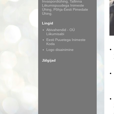
Invaspordiühing, Tallinna
Liikumispuudega Inimeste
Ühing, Põhja-Eesti Pimedate
Ühing.
Lingid
Abivahendid - OÜ
Liikumisabi
Eesti Puuetega Inimeste
Koda
Logo disainimine
Jälgijad