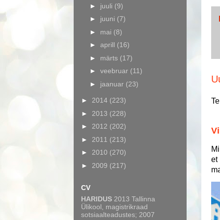
►
juuli
(9)
►
juuni
(7)
►
mai
(8)
►
aprill
(16)
►
märts
(17)
►
veebruar
(11)
U
►
jaanuar
(23)
►
2014
(223)
Te
►
2013
(228)
►
2012
(202)
Vi
►
2011
(213)
Mi
►
2010
(270)
et
►
2009
(217)
ma
CV
HARIDUS
2013 Tallinna
Ülikool, magistrikraad
sotsiaalteadustes; 2007