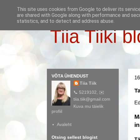
This site uses cookies from Google to deliver its servic
are shared with Google along with performance and secur
statistics, and to detect and address abuse.
Tiia Tiiki b
VÕTA ÜHENDUST
16
Tiia Tiik
Ta
📞 5219102, ✉️
tiia.tiik@gmail.com
Ed
Kuva mu täielik
profiil
M
i
Avaleht
Otsing sellest blogist
Tä