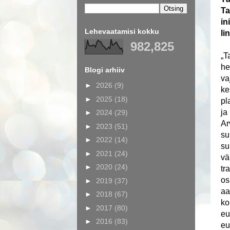
Ta
in
Lehevaatamisi kokku
li
982,825
„T
he
Blogi arhiiv
va
►
2026
(9)
ke
►
2025
(18)
pl
ja
►
2024
(29)
Ar
►
2023
(51)
su
►
2022
(14)
su
►
2021
(24)
vä
►
2020
(24)
tr
os
►
2019
(37)
aa
►
2018
(67)
ko
►
2017
(80)
eu
►
2016
(83)
eu