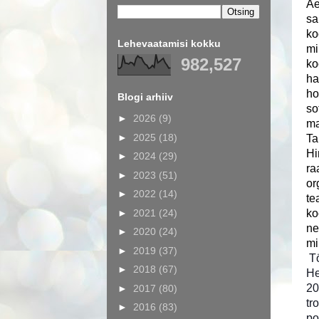
Ae
sa
ko
Lehevaatamisi kokku
mi
982,527
ko
ha
ho
Blogi arhiiv
so
►
2026
(9)
ma
►
2025
(18)
Ta
Hi
►
2024
(29)
ra
►
2023
(51)
or
►
2022
(14)
te
►
2021
(24)
ko
ne
►
2020
(24)
mi
►
2019
(37)
T
►
2018
(67)
He
20
►
2017
(80)
tr
►
2016
(83)
po