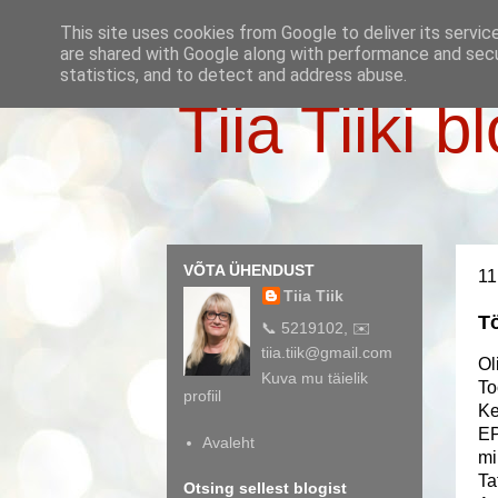
This site uses cookies from Google to deliver its servic
are shared with Google along with performance and secur
statistics, and to detect and address abuse.
Tiia Tiiki b
VÕTA ÜHENDUST
11
Tiia Tiik
Tö
📞 5219102, ✉️
tiia.tiik@gmail.com
Ol
Kuva mu täielik
To
profiil
Ke
EP
Avaleht
mi
Ta
Otsing sellest blogist