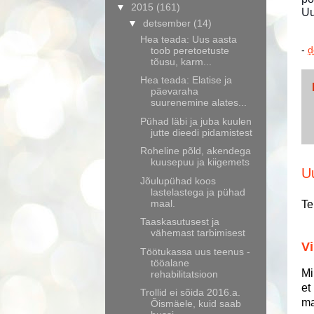
▼
2015
(161)
Uu
▼
detsember
(14)
Hea teada: Uus aasta
-
d
toob peretoetuste
tõusu, karm...
Hea teada: Elatise ja
päevaraha
suurenemine alates...
Pühad läbi ja juba kuulen
jutte dieedi pidamistest
Roheline põld, akendega
kuusepuu ja kiigemets
U
Jõulupühad koos
lastelastega ja pühad
maal.
Te
Taaskasutusest ja
vähemast tarbimisest
Vi
Töötukassa uus teenus -
tööalane
Mi
rehabilitatsioon
et
Trollid ei sõida 2016.a.
ma
Õismäele, kuid saab