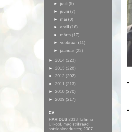
►
juuli
(9)
►
juuni
(7)
►
mai
(8)
►
aprill
(16)
►
märts
(17)
►
veebruar
(11)
►
jaanuar
(23)
►
2014
(223)
►
2013
(228)
►
2012
(202)
►
2011
(213)
►
2010
(270)
►
2009
(217)
CV
HARIDUS
2013 Tallinna
Ülikool, magistrikraad
sotsiaalteadustes; 2007