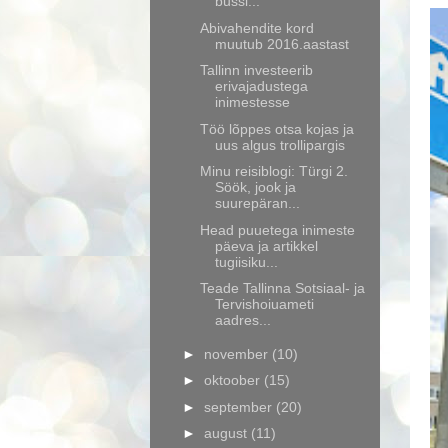
bussi...
Abivahendite kord
muutub 2016.aastast
Tallinn investeerib
erivajadustega
inimestesse
Töö lõppes otsa kojas ja
uus algus trollipargis
Minu reisiblogi: Türgi 2.
Söök, jook ja
suurepäran...
Head puuetega inimeste
päeva ja artikkel
tugiisiku...
Teade Tallinna Sotsiaal- ja
Tervishoiuameti
aadres...
►
november
(10)
►
oktoober
(15)
►
september
(20)
►
august
(11)