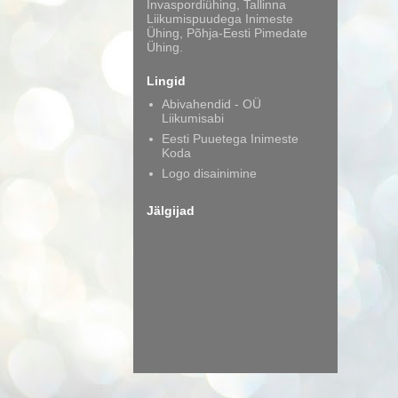
Invaspordiühing, Tallinna
Liikumispuudega Inimeste
Ühing, Põhja-Eesti Pimedate
Ühing.
Lingid
Abivahendid - OÜ
Liikumisabi
Eesti Puuetega Inimeste
Koda
Logo disainimine
Jälgijad