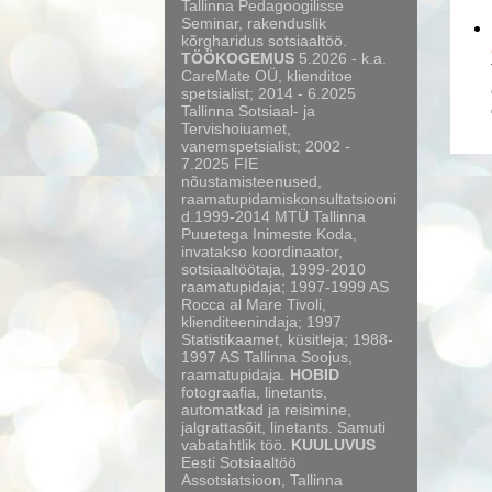
Tallinna Pedagoogilisse
Seminar, rakenduslik
kõrgharidus sotsiaaltöö.
TÖÖKOGEMUS
5.2026 - k.a.
CareMate OÜ, klienditoe
spetsialist; 2014 - 6.2025
Tallinna Sotsiaal- ja
Tervishoiuamet,
vanemspetsialist; 2002 -
7.2025 FIE
nõustamisteenused,
raamatupidamiskonsultatsiooni
d.1999-2014 MTÜ Tallinna
Puuetega Inimeste Koda,
invatakso koordinaator,
sotsiaaltöötaja, 1999-2010
raamatupidaja; 1997-1999 AS
Rocca al Mare Tivoli,
klienditeenindaja; 1997
Statistikaamet, küsitleja; 1988-
1997 AS Tallinna Soojus,
raamatupidaja.
HOBID
fotograafia, linetants,
automatkad ja reisimine,
jalgrattasõit, linetants. Samuti
vabatahtlik töö.
KUULUVUS
Eesti Sotsiaaltöö
Assotsiatsioon, Tallinna