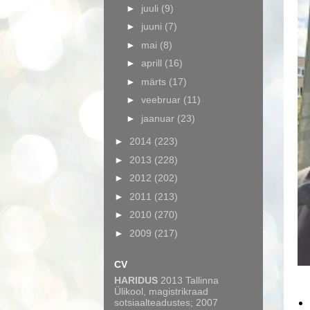
►
juuli
(9)
►
juuni
(7)
►
mai
(8)
►
aprill
(16)
►
märts
(17)
►
veebruar
(11)
►
jaanuar
(23)
►
2014
(223)
►
2013
(228)
►
2012
(202)
►
2011
(213)
►
2010
(270)
►
2009
(217)
CV
HARIDUS
2013 Tallinna
Ülikool, magistrikraad
sotsiaalteadustes; 2007