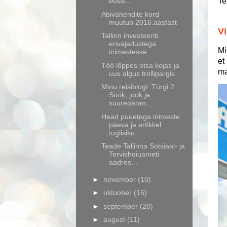
Te
bussi...
Abivahendite kord
muutub 2016.aastast
Vi
Tallinn investeerib
erivajadustega
Mi
inimestesse
et
Töö lõppes otsa kojas ja
ma
uus algus trollipargis
Minu reisiblogi: Türgi 2.
Söök, jook ja
suurepäran...
Head puuetega inimeste
päeva ja artikkel
tugiisiku...
Teade Tallinna Sotsiaal- ja
Tervishoiuameti
aadres...
►
november
(10)
►
oktoober
(15)
►
september
(20)
►
august
(11)