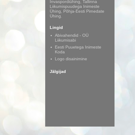
Invaspordiühing, Tallinna
Liikumispuudega Inimeste
Ühing, Põhja-Eesti Pimedate
Ühing.
Lingid
Abivahendid - OÜ
Liikumisabi
Eesti Puuetega Inimeste
Koda
Logo disainimine
Jälgijad