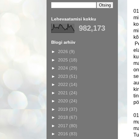
01
mi
Lehevaatamisi kokku
ko
982,173
mi
kõ
Blogi arhiiv
Pe
el
►
2026
(9)
ku
►
2025
(18)
ma
►
2024
(29)
on
se
►
2023
(51)
au
►
2022
(14)
ki
►
2021
(24)
ti
►
2020
(24)
pö
►
2019
(37)
01
►
2018
(67)
mu
►
2017
(80)
ma
►
2016
(83)
Tu