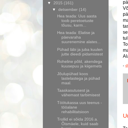
pä
▼
2015
(161)
Võ
▼
detsember
(14)
pä
Hea teada: Uus aasta
ma
toob peretoetuste
tõusu, karm...
ta
se
Hea teada: Elatise ja
päevaraha
tu
suurenemine alates...
To
Pühad läbi ja juba kuulen
ma
jutte dieedi pidamistest
Al
Roheline põld, akendega
-
d
kuusepuu ja kiigemets
Jõulupühad koos
lastelastega ja pühad
maal.
Taaskasutusest ja
vähemast tarbimisest
Töötukassa uus teenus -
tööalane
rehabilitatsioon
U
Trollid ei sõida 2016.a.
Õismäele, kuid saab