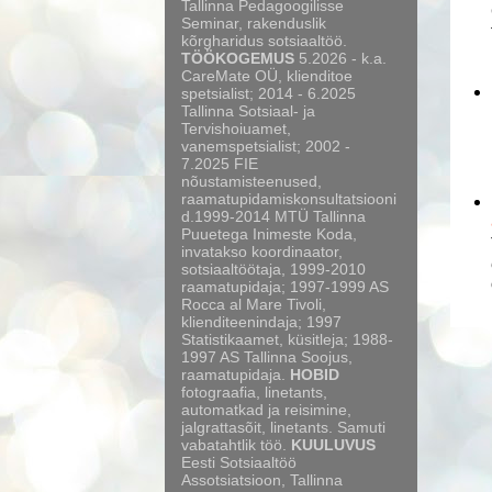
Tallinna Pedagoogilisse
Seminar, rakenduslik
kõrgharidus sotsiaaltöö.
TÖÖKOGEMUS
5.2026 - k.a.
CareMate OÜ, klienditoe
spetsialist; 2014 - 6.2025
Tallinna Sotsiaal- ja
Tervishoiuamet,
vanemspetsialist; 2002 -
7.2025 FIE
nõustamisteenused,
raamatupidamiskonsultatsiooni
d.1999-2014 MTÜ Tallinna
Puuetega Inimeste Koda,
invatakso koordinaator,
sotsiaaltöötaja, 1999-2010
raamatupidaja; 1997-1999 AS
Rocca al Mare Tivoli,
klienditeenindaja; 1997
Statistikaamet, küsitleja; 1988-
1997 AS Tallinna Soojus,
raamatupidaja.
HOBID
fotograafia, linetants,
automatkad ja reisimine,
jalgrattasõit, linetants. Samuti
vabatahtlik töö.
KUULUVUS
Eesti Sotsiaaltöö
Assotsiatsioon, Tallinna