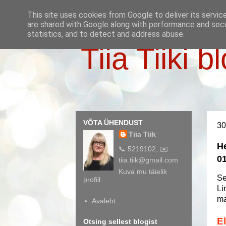
This site uses cookies from Google to deliver its servic
are shared with Google along with performance and secur
statistics, and to detect and address abuse.
Tiia Tiiki b
VÕTA ÜHENDUST
30
Tiia Tiik
He
📞 5219102, ✉️
01
tiia.tiik@gmail.com
Kuva mu täielik
Se
profiil
Li
ma
Avaleht
E
Otsing sellest blogist