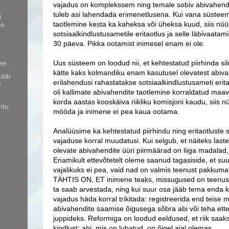
vajadus on komplekssem ning temale sobiv abivahend 
tuleb asi lahendada erimenetlusena. Kui vana süsteemi 
i
taotlemine kesta ka kaheksa või üheksa kuud, siis nüü
se
sotsiaalkindlustusametile eritaotlus ja selle läbivaat
30 päeva. Pikka ootamist inimesel enam ei ole.
ee...
Uus süsteem on loodud nii, et kehtestatud piirhinda 
kätte kaks kolmandiku enam kasutusel olevatest abivah
käib
erilahendusi rahastatakse sotsiaalkindlustusameti erit
e
oli kallimate abivahendite taotlemine korraldatud maav
korda aastas kooskäiva riikliku komisjoni kaudu, siis 
htu
mööda ja inimene ei pea kaua ootama.
Analüüsime ka kehtestatud piirhindu ning eritaotluste s
vajaduse korral muudatusi. Kui selgub, et näiteks las
olevate abivahendite üüri piirmäärad on liiga madalad
Enamikult ettevõtetelt oleme saanud tagasiside, et su
vajalikuks ei pea, vaid nad on valmis teenust pakku
TÄHTIS ON, ET inimene teaks, missugused on teenuse 
ta saab arvestada, ning kui suur osa jääb tema enda 
vajadus häda korral trikitada: registreerida end teis
abivahendite saamise õigusega sõbra abi või teha et
juppideks. Reformiga on loodud eeldused, et riik saa
kindlust: abi, mis on lubatud, on õigel ajal olemas.