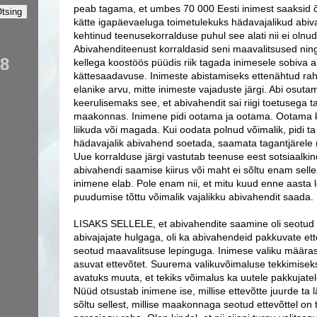
peab tagama, et umbes 70 000 Eesti inimest saaksid õ
kätte igapäevaeluga
toimetulekuks hädavajalikud abiv
kehtinud teenusekorralduse puhul see alati nii ei olnud
Abivahenditeenust
korraldasid seni maavalitsused ning
98
kellega koostöös püüdis riik tagada inimesele sobiva a
kättesaadavuse. Inimeste abistamiseks ettenähtud raha
elanike arvu, mitte inimeste vajaduste järgi.
Abi osutam
keerulisemaks see, et abivahendit sai riigi toetusega 
maakonnas. Inimene pidi ootama ja ootama. Ootama ka,
liikuda või magada. Kui oodata polnud võimalik, pidi t
hädavajalik abivahend soetada, saamata tagantjärele r
Uue korralduse järgi vastutab teenuse eest sotsiaalki
abivahendi saamise kiirus või maht ei sõltu enam selles
inimene elab. Pole enam nii, et mitu kuud enne aasta 
puudumise tõttu võimalik vajalikku abivahendit saada.
LISAKS SELLELE, et abivahendite saamine oli seotu
abivajajate hulgaga, oli ka abivahendeid pakkuvate ette
seotud maavalitsuse lepinguga. Inimese valiku määrasi
asuvat ettevõtet. Suurema valikuvõimaluse tekkimiseks
avatuks muuta, et tekiks võimalus ka uutele pakkujatel
Nüüd otsustab inimene ise, millise ettevõtte juurde ta 
sõltu sellest, millise maakonnaga seotud ettevõttel o