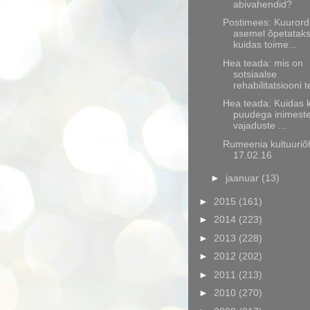
abivahendid?
Postimees: Kuurord
asemel õpetatak
kuidas toime...
Hea teada: mis on
sotsiaalse
rehabilitatsiooni t
Hea teada: Kuidas 
puudega inimest
vajaduste ...
Rumeenia kultuuriõ
17.02.16
►
jaanuar
(13)
►
2015
(161)
►
2014
(223)
►
2013
(228)
►
2012
(202)
►
2011
(213)
►
2010
(270)