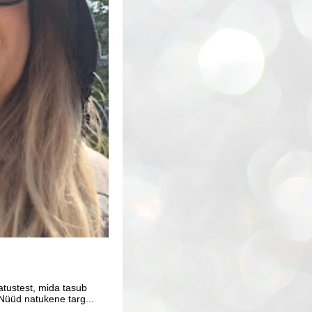
atustest, mida tasub
Nüüd natukene targ...