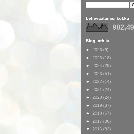
Lehevaatamisi kokku
982,4
Blogi arhiiv
►
2026
(9)
►
2025
(18)
►
2024
(29)
►
2023
(51)
►
2022
(14)
►
2021
(24)
►
2020
(24)
►
2019
(37)
►
2018
(67)
►
2017
(80)
▼
2016
(83)