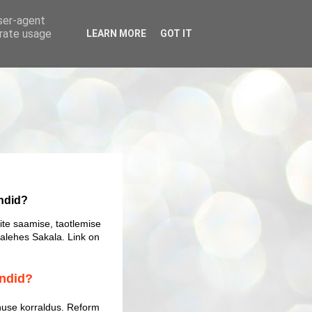
user-agent
erate usage
LEARN MORE
GOT IT
ndid?
ite saamise, taotlemise
alehes Sakala. Link on
endid?
se korraldus. Reform