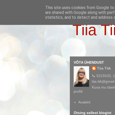
This site uses cookies from Google to d
are shared with Google along with perf
statistics, and to detect and address 
Tiia Ti
VÕTA ÜHENDUST
Tiia Tiik
📞 5219102, 
tiia.tiik@gmai
Kuva mu täieli
profiil
Avaleht
Otsing sellest blogist