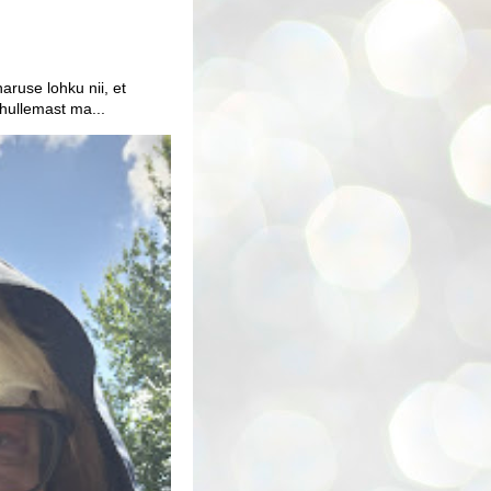
aruse lohku nii, et
 hullemast ma...