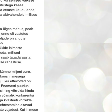
nud kui senised väikese
atustega kaasa.
ma otsuste kaudu anda
iga abivahendeid millises
l ja õiges mahus, peab
enne oli vastutus
aljude piirangute
ab
õikide inimeste
uda, millised
s saab tagada aasta
lse rahastuse.
kümne miljoni euro,
ik koos inimesega
u, kui ettevõtted on
d. Enamasti puudus
si ning võrrelda hindu
 võimalik konkurentsi
a kvaliteeti võrrelda.
kehtestamine aitavad
ste vajadusi. Kui inimese