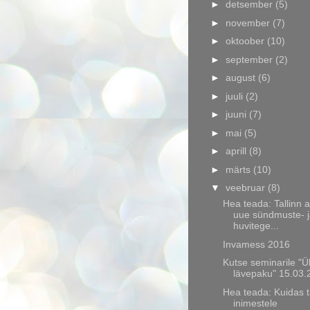
►
detsember
(5)
►
november
(7)
►
oktoober
(10)
►
september
(2)
►
august
(6)
►
juuli
(2)
►
juuni
(7)
►
mai
(5)
►
aprill
(8)
►
märts
(10)
▼
veebruar
(8)
Hea teada: Tallinn 
uue sündmuste- 
huvitege...
Invamess 2016
Kutse seminarile "Ü
lävepaku" 15.03.
Hea teada: Kuidas 
inimestele