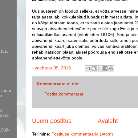
Uus süsteem on loodud selleks, et võtta arvesse inimes
täita aasta läbi kokkulepitud lubadust inimest aidata. I
on kõige tähtsam teada, et ta saab alates jaanuarist
sooviga abivahendiettevõtete poole üle kogu Eesti ja t
sotsiaalkindlustusamet (infotelefon 16106). Seega tuleb
abivahendi kaardi saamiseks pöörduda selle ameti pool
abivahendi kaart juba olemas, võivad kehtiva arstitõen
 k.a.
rehabilitatsiooniplaani alusel pöörduda endiselt otse
abivahendiettevõtte poole.
-
veebruar 09, 2016
Kommentaare ei ole:
siooni
Postita kommentaar
a
10
9 AS
Uuem postitus
Avaleht
 1988-
Tellimine:
Postituse kommentaarid (Atom)