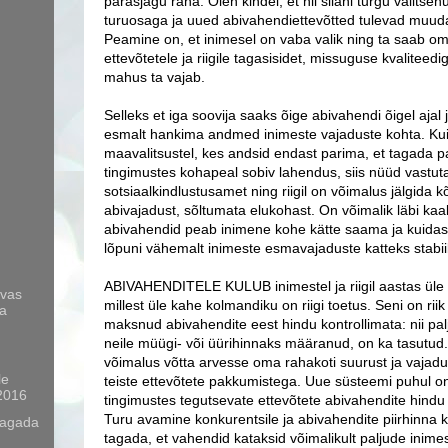
parasjagu raha. Olen kindel, et nii siiani turgu valitse
turuosaga ja uued abivahendiettevõtted tulevad muud
Peamine on, et inimesel on vaba valik ning ta saab o
ettevõtetele ja riigile tagasisidet, missuguse kvaliteed
mahus ta vajab.
Selleks et iga soovija saaks õige abivahendi õigel aja
esmalt hankima andmed inimeste vajaduste kohta. Kui 
maavalitsustel, kes andsid endast parima, et tagada p
tingimustes kohapeal sobiv lahendus, siis nüüd vastut
sotsiaalkindlustusamet ning riigil on võimalus jälgida k
abivajadust, sõltumata elukohast. On võimalik läbi kaal
abivahendid peab inimene kohe kätte saama ja kuida
lõpuni vähemalt inimeste esmavajaduste katteks stabii
ABIVAHENDITELE KULUB inimestel ja riigil aastas üle 
avas
millest üle kahe kolmandiku on riigi toetus. Seni on ri
ja
maksnud abivahendite eest hindu kontrollimata: nii palj
neile müügi- või üürihinnaks määranud, on ka tasutu
võimalus võtta arvesse oma rahakoti suurust ja vajadu
le
teiste ettevõtete pakkumistega. Uue süsteemi puhul on
2016
tingimustes tegutsevate ettevõtete abivahendite hindu j
Turu avamine konkurentsile ja abivahendite piirhinna 
tagada
tagada, et vahendid kataksid võimalikult paljude inime