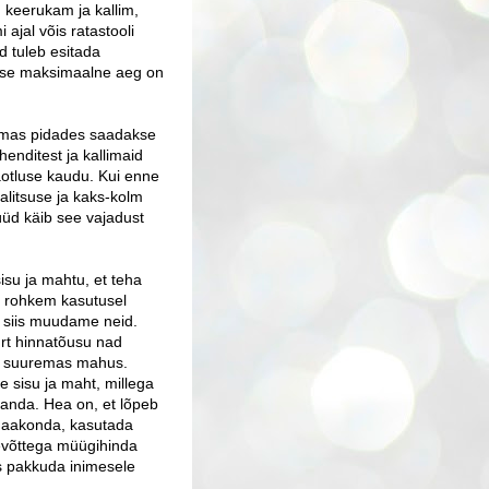
keerukam ja kallim,
ajal võis ratastooli
d tuleb esitada
amise maksimaalne aeg on
silmas pidades saadakse
enditest ja kallimaid
aotluse kaudu. Kui enne
alitsuse ja kaks-kolm
nüüd käib see vajadust
isu ja mahtu, et teha
te rohkem kasutusel
, siis muudame neid.
urt hinnatõusu nad
ma suuremas mahus.
sisu ja maht, millega
kanda. Hea on, et lõpeb
e maakonda, kasutada
tevõttega müügihinda
ks pakkuda inimesele