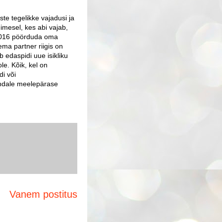
te tegelikke vajadusi ja
nimesel, kes abi vajab,
 2016 pöörduda oma
ema partner riigis on
 edaspidi uue isikliku
e. Kõik, kel on
di või
 endale meelepärase
Vanem postitus