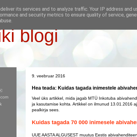
eliver its services and to analyze traffic. Your IP address and 
ormance and security metrics to ensure quality of service, gen
abuse.
iki blogi
9. veebruar 2016
Hea teada: Kuidas tagada inimestele abivahe
✉️
l.com
Veel üks artikkel, mida jagab MTÜ Inkotuba abivahend
k
ja kasutamise kohta. Artikkel on ilmunud
13.01.2016 aj
pealkirja sees.
Kuidas tagada 70 000 inimesele abivah
UUE AASTA ALGUSEST muutus Eestis abivahenditeenu