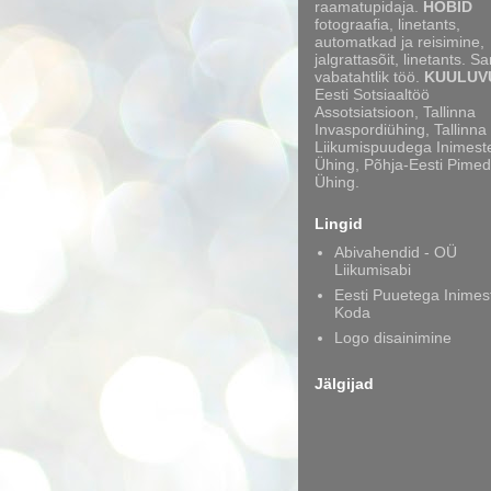
raamatupidaja.
HOBID
fotograafia, linetants,
automatkad ja reisimine,
jalgrattasõit, linetants. S
vabatahtlik töö.
KUULUV
Eesti Sotsiaaltöö
Assotsiatsioon, Tallinna
Invaspordiühing, Tallinna
Liikumispuudega Inimest
Ühing, Põhja-Eesti Pimed
Ühing.
Lingid
Abivahendid - OÜ
Liikumisabi
Eesti Puuetega Inimes
Koda
Logo disainimine
Jälgijad