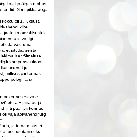
igel ajal ja õiges mahus
ahendid. Seni pikka aega
.
 kokku oli 17 üksust,
bivahendi kiire
 jaotati maavalitsustele
ise muutis veelgi
taotleda vaid oma
 et istuda, seista,
a leidma ise võimaluse
iigilt kompensatsiooni.
ndlustusamet ja
t, millises piirkonnas
lõppu polegi raha
d maakonnas elavate
võtete arv piiratud ja
d tihti paar piirkonnas
 oli vaja abivahenditurg
e.
läheb, ja tema otsus ei
n teenuse osutamiseks