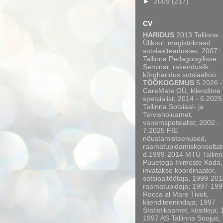
►
2009
(217)
CV
HARIDUS
2013 Tallinna
Ülikool, magistrikraad
sotsiaalteadustes; 2007
Tallinna Pedagoogilisse
Seminar, rakenduslik
kõrgharidus sotsiaaltöö.
TÖÖKOGEMUS
5.2026 -
CareMate OÜ, klienditoe
spetsialist; 2014 - 6.2025
Tallinna Sotsiaal- ja
Tervishoiuamet,
vanemspetsialist; 2002 -
7.2025 FIE
nõustamisteenused,
raamatupidamiskonsultat
d.1999-2014 MTÜ Tallinn
Puuetega Inimeste Koda,
invatakso koordinaator,
sotsiaaltöötaja, 1999-20
raamatupidaja; 1997-199
Rocca al Mare Tivoli,
klienditeenindaja; 1997
Statistikaamet, küsitleja;
1997 AS Tallinna Soojus,