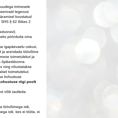
 puudega inimesele
teerivaid tegevusi
ääramisel koostatud
ja SHS § 62 lõikes 2
astusravi).
miseks pöörduda oma
e igapäevaelu oskusi,
t ja arendada töövõime
imese toimetulekut ja
ja õpikeskkonna
s ning nõustatakse
lset toimetulekut.
ise kohustuse.
ohustuse riigi poolt
t võib taotleda:
a töövõimega isik,
ga isik, kes ei tööta, ei