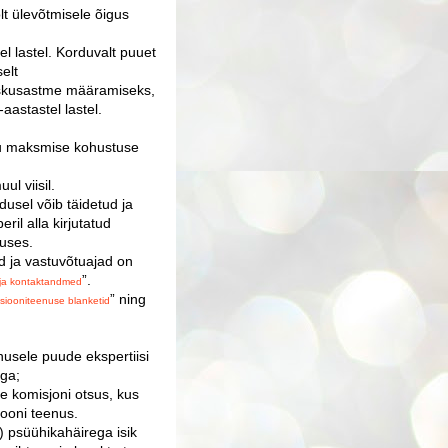
t ülevõtmisele õigus
el lastel. Korduvalt puuet
selt
raskusastme määramiseks,
aastastel lastel.
asu maksmise kohustuse
ul viisil.
adusel võib täidetud ja
eril alla kirjutatud
duses.
d ja vastuvõtuajad on
”.
 ja kontaktandmed
” ning
atsiooniteenuse blanketid
nusele puude ekspertiisi
ga;
te komisjoni otsus, kus
iooni teenus.
) psüühikahäirega isik