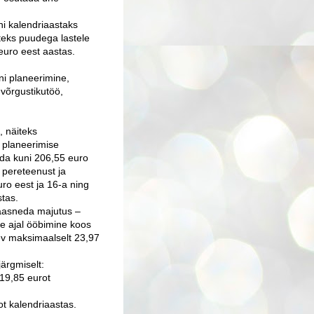
i kalendriaastaks
eks puudega lastele
euro eest aastas.
oni planeerimine,
 võrgustikutöö,
, näiteks
i planeerimise
ada kuni 206,55 euro
, pereteenust ja
ro eest ja 16-a ning
stas.
aasneda majutus –
e ajal ööbimine koos
ev maksimaalselt 23,97
järgmiselt:
119,85 eurot
ot kalendriaastas.