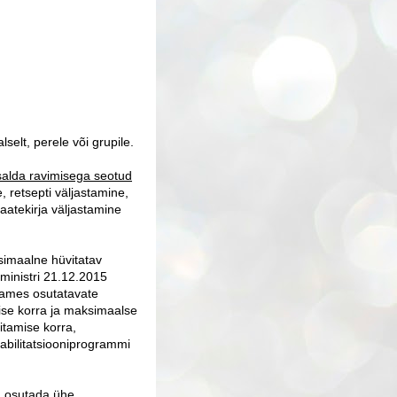
lselt, perele või grupile.
isalda ravimisega seotud
 retsepti väljastamine,
saatekirja väljastamine
imaalne hüvitatav
ministri 21.12.2015
raames osutatavate
ise korra ja maksimaalse
itamise korra,
bilitatsiooniprogrammi
d osutada ühe