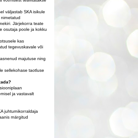
a võtmisest teavitatakse
el väljastab SKA isikule
7 nimetatud
ekiri. Järjekorra teate
 osutaja poole ja kokku
 otsusele kas
atud tegevuskavale või
kaasnenud majutuse ning
le sellekohase taotluse
tada?
tsiooniplaan
misel ja vastavalt
KA juhtumikorraldaja
laanis märgitud