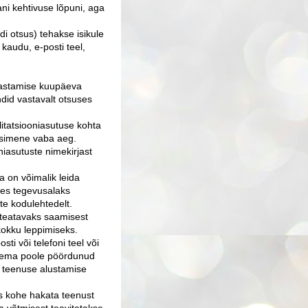
ni kehtivuse lõpuni, aga
i otsus) tehakse isikule
i kaudu, e-posti teel,
äljastamise kuupäeva
id vastavalt otsuses
litatsiooniasutuse kohta
esimene vaba aeg.
oniasutuste nimekirjast
a on võimalik leida
ides tegevusalaks
te kodulehtedelt.
 teatavaks saamisest
okku leppimiseks.
ti või telefoni teel või
 tema poole pöördunud
d teenuse alustamise
iks kohe hakata teenust