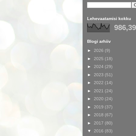
Lehevaatamisi kokku
986,3
Blogi arhiiv
►
2026
(9)
►
2025
(18)
►
2024
(29)
►
2023
(51)
►
2022
(14)
►
2021
(24)
►
2020
(24)
►
2019
(37)
►
2018
(67)
►
2017
(80)
▼
2016
(83)