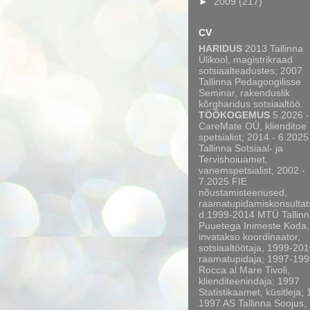
►
2009
(217)
CV
HARIDUS
2013 Tallinna
Ülikool, magistrikraad
sotsiaalteadustes; 2007
Tallinna Pedagoogilisse
Seminar, rakenduslik
kõrgharidus sotsiaaltöö.
TÖÖKOGEMUS
5.2026 -
CareMate OÜ, klienditoe
spetsialist; 2014 - 6.2025
Tallinna Sotsiaal- ja
Tervishoiuamet,
vanemspetsialist; 2002 -
7.2025 FIE
nõustamisteenused,
raamatupidamiskonsultat
d.1999-2014 MTÜ Tallinn
Puuetega Inimeste Koda,
invatakso koordinaator,
sotsiaaltöötaja, 1999-20
raamatupidaja; 1997-199
Rocca al Mare Tivoli,
klienditeenindaja; 1997
Statistikaamet, küsitleja;
1997 AS Tallinna Soojus,