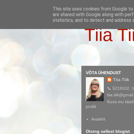
This site uses cookies from Google to d
are shared with Google along with perf
statistics, and to detect and address 
Tiia Ti
VÕTA ÜHENDUST
Tiia Tiik
📞 5219102, 
tiia.tiik@gmai
Kuva mu täieli
profiil
Avaleht
Otsing sellest blogist