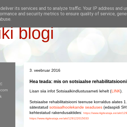
eliver its services and to analyze traffic. Your IP address and 
ormance and security metrics to ensure quality of service, gen
abuse.
iki blogi
3. veebruar 2016
Hea teada: mis on sotsiaalse rehabilitatsioon
✉️
l.com
Lisan siia infot Sotsiaalkindlustusameti lehelt (
LINK
).
k
Sotsiaalse rehabilitatsiooni teenuse korraldus alates 1
sätestatud
sotsiaalhoolekande seaduses
(edaspidi SHS
kehtestatud rakendusaktides:
https://www.riigiteataja.ee/akt/
https://www.riigiteataja.ee/akt/129122015033