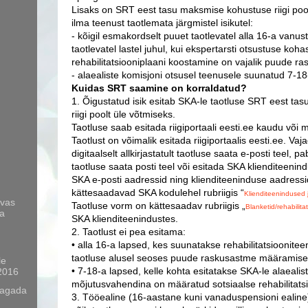
Lisaks on SRT eest tasu maksmise kohustuse riigi pool
ilma teenust taotlemata järgmistel isikutel:
- kõigil esmakordselt puuet taotlevatel alla 16-a vanust
taotlevatel lastel juhul, kui ekspertarsti otsustuse koha
rehabilitatsiooniplaani koostamine on vajalik puude 
- alaealiste komisjoni otsusel teenusele suunatud 7-18-
Kuidas SRT saamine on korraldatud?
1. Õigustatud isik esitab SKA-le taotluse SRT eest t
riigi poolt üle võtmiseks.
Taotluse saab esitada riigiportaali eesti.ee kaudu või mu
Taotlust on võimalik esitada riigiportaalis eesti.ee. Vaj
digitaalselt allkirjastatult taotluse saata e-posti teel, pab
taotluse saata posti teel või esitada SKA klienditeenin
SKA e-posti aadressid ning klienditeeninduse aadressi
kättesaadavad SKA kodulehel rubriigis “
Klienditeenindused
avas
Taotluse vorm on kättesaadav rubriigis „
Blanketid/rehabilit
ja
SKA klienditeenindustes.
2. Taotlust ei pea esitama:
• alla 16-a lapsed, kes suunatakse rehabilitatsioonitee
taotluse alusel seoses puude raskusastme määramise
le
• 7-18-a lapsed, kelle kohta esitatakse SKA-le alaealis
2016
mõjutusvahendina on määratud sotsiaalse rehabilitats
tagada
3. Tööealine (16-aastane kuni vanaduspensioni ealine