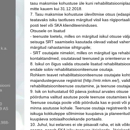
tasu maksmise kohustuse üle kuni rehabilitatsiooniplaa
mitte kauem kui 31.12.2018.
7. Tasu maksmise kohustuse ülevõtmise otsus (edaspid
teatavaks isiku taotluses märgitud viisil kas riigiportaal
posti teel või SKA klienditeeninduses.
Otsusele on lisatud
- teenuste loetelu, milles on märgitud isikul otsuse v
seisuga SRT saamiseks kasutada olevad vabad vahend
märgitud rahastamise sihtgrupile;
 k.a.
- SRT osutajate nimekiri, milles on märgitud iga rehabi
kontaktandmed, osutatavad teenused ja orienteeruv 
8. Isikul on õigus valida otsusele lisatud rehabilitatsio
endale sobiv rehabilitatsiooniteenuse osutaja.
Rohkem teavet rehabilitatsiooniteenuse osutajate koht
majandustegevuse registrist (http://mtr.mkm.ee/), val
siooni
rehabilitatsiooniteenuse osutamine, ja teenuse osutaja
a
9. Isik on kohustatud 60 päeva jooksul arvates otsuse
pöörduma valitud asutuse poole teenuse osutamises k
Teenuse osutaja poole võib pöörduda kas e-posti või pos
10
minna asutusse kohale. Teenuse osutaja registreerib
9 AS
isikuga kokkuleppe sõlmimise kuupäeva ja planeeritu
kuupäeva sotsiaalhoolekande portaalis.
 1988-
10. Juhul, kui eelarves ei ole piisavalt raha, et isik võ