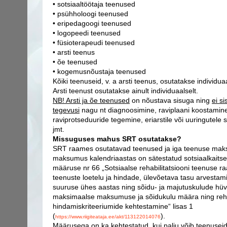
• sotsiaaltöötaja teenused
• psühholoogi teenused
• eripedagoogi teenused
• logopeedi teenused
• füsioterapeudi teenused
• arsti teenus
• õe teenused
• kogemusnõustaja teenused
Kõiki teenuseid, v. a arsti teenus, osutatakse individuaa
Arsti teenust osutatakse ainult individuaalselt.
NB! Arsti ja õe teenused
on nõustava sisuga ning
ei s
tegevusi
nagu nt diagnoosimine, raviplaani koostamine,
raviprotseduuride tegemine, eriarstile või uuringutele 
jmt.
Missuguses mahus SRT osutatakse?
SRT raames osutatavad teenused ja iga teenuse maks
maksumus kalendriaastas on sätestatud sotsiaalkaitse
määruse nr 66 „Sotsiaalse rehabilitatsiooni teenuse 
teenuste loetelu ja hindade, ülevõetava tasu arvestam
suuruse ühes aastas ning sõidu- ja majutuskulude hüv
maksimaalse maksumuse ja sõidukulu määra ning reha
hindamiskriteeriumide kehtestamine“ lisas 1
(
).
https://www.riigiteataja.ee/akt/113122014076
Määrusega on ka kehtestatud, kui palju võib teenusei