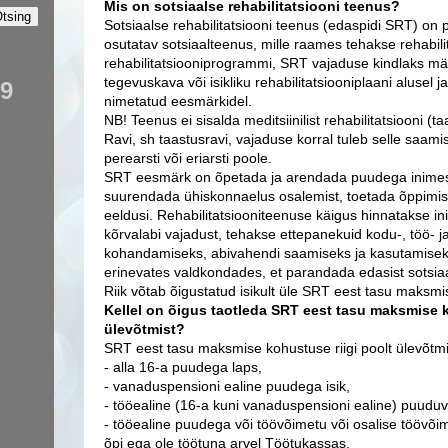
Mis on sotsiaalse rehabilitatsiooni teenus?
Sotsiaalse rehabilitatsiooni teenus (edaspidi SRT) on
osutatav sotsiaalteenus, mille raames tehakse rehabili
rehabilitatsiooniprogrammi, SRT vajaduse kindlaks m
tegevuskava või isikliku rehabilitatsiooniplaani alusel 
99
nimetatud eesmärkidel.
NB! Teenus ei sisalda meditsiinilist rehabilitatsiooni (ta
Ravi, sh taastusravi, vajaduse korral tuleb selle saa
perearsti või eriarsti poole.
SRT eesmärk on õpetada ja arendada puudega inimes
suurendada ühiskonnaelus osalemist, toetada õppimis
eeldusi. Rehabilitatsiooniteenuse käigus hinnatakse in
kõrvalabi vajadust, tehakse ettepanekuid kodu-, töö- 
kohandamiseks, abivahendi saamiseks ja kasutamisek
erinevates valdkondades, et parandada edasist sotsiaa
Riik võtab õigustatud isikult üle SRT eest tasu maksm
Kellel on õigus taotleda SRT eest tasu maksmise k
ülevõtmist?
SRT eest tasu maksmise kohustuse riigi poolt ülevõtmis
- alla 16-a puudega laps,
- vanaduspensioni ealine puudega isik,
- tööealine (16-a kuni vanaduspensioni ealine) puuduv
- tööealine puudega või töövõimetu või osalise töövõime
õpi ega ole töötuna arvel Töötukassas.