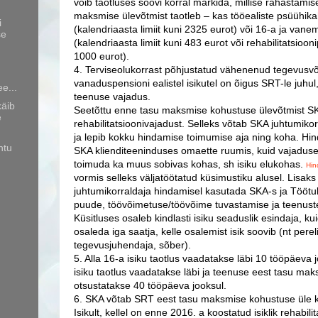
võib taotluses soovi korral märkida, millise rahastamise
maksmise ülevõtmist taotleb – kas tööealiste psüühikah
i
(kalendriaasta limiit kuni 2325 eurot) või 16-a ja vanem
se
(kalendriaasta limiit kuni 483 eurot või rehabilitatsioo
1000 eurot).
4. Terviseolukorrast põhjustatud vähenenud tegevusvõ
vanaduspensioni ealistel isikutel on õigus SRT-le juhul
ee...
teenuse vajadus.
käib
Seetõttu enne tasu maksmise kohustuse ülevõtmist SK
e
rehabilitatsioonivajadust. Selleks võtab SKA juhtumiko
ja lepib kokku hindamise toimumise aja ning koha. Hi
htu
SKA klienditeeninduses omaette ruumis, kuid vajadusel
toimuda ka muus sobivas kohas, sh isiku elukohas.
Hin
vormis selleks väljatöötatud küsimustiku alusel. Lisaks 
juhtumikorraldaja hindamisel kasutada SKA-s ja Tööt
puude, töövõimetuse/töövõime tuvastamise ja teenus
Küsitluses osaleb kindlasti isiku seaduslik esindaja, kui
osaleda iga saatja, kelle osalemist isik soovib (nt perelii
tegevusjuhendaja, sõber).
5. Alla 16-a isiku taotlus vaadatakse läbi 10 tööpäeva
isiku taotlus vaadatakse läbi ja teenuse eest tasu ma
otsustatakse 40 tööpäeva jooksul.
6. SKA võtab SRT eest tasu maksmise kohustuse üle k
Isikult, kellel on enne 2016. a koostatud isiklik rehabil