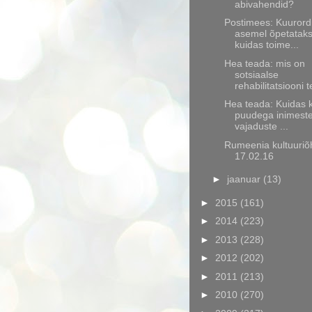
abivahendid?
Postimees: Kuurord
asemel õpetatak
kuidas toime...
Hea teada: mis on
sotsiaalse
rehabilitatsiooni t
Hea teada: Kuidas 
puudega inimest
vajaduste ...
Rumeenia kultuuriõ
17.02.16
►
jaanuar
(13)
►
2015
(161)
►
2014
(223)
►
2013
(228)
►
2012
(202)
►
2011
(213)
►
2010
(270)