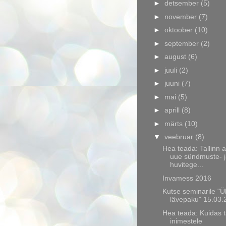
►
detsember
(5)
►
november
(7)
►
oktoober
(10)
►
september
(2)
►
august
(6)
►
juuli
(2)
►
juuni
(7)
►
mai
(5)
►
aprill
(8)
►
märts
(10)
▼
veebruar
(8)
Hea teada: Tallinn 
uue sündmuste- 
huvitege...
Invamess 2016
Kutse seminarile "Ü
lävepaku" 15.03.
Hea teada: Kuidas 
inimestele