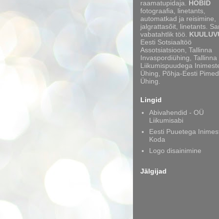
raamatupidaja.
HOBID
fotograafia, linetants,
automatkad ja reisimine,
jalgrattasõit, linetants. S
vabatahtlik töö.
KUULUV
Eesti Sotsiaaltöö
Assotsiatsioon, Tallinna
Invaspordiühing, Tallinna
Liikumispuudega Inimest
Ühing, Põhja-Eesti Pimed
Ühing.
Lingid
Abivahendid - OÜ
Liikumisabi
Eesti Puuetega Inimes
Koda
Logo disainimine
Jälgijad