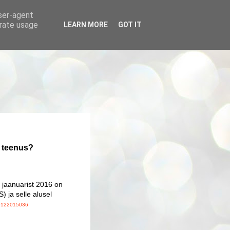
user-agent
erate usage
LEARN MORE
GOT IT
i teenus?
. jaanuarist 2016 on
) ja selle alusel
129122015036