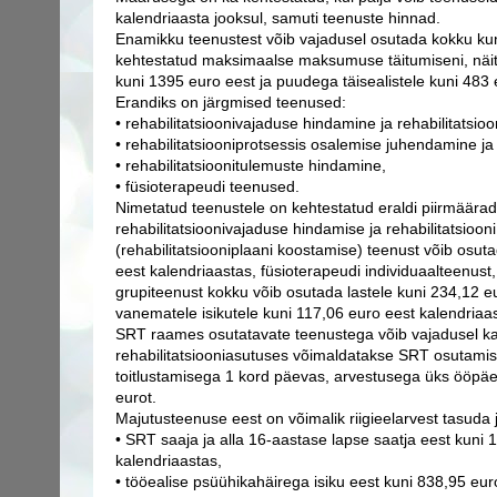
kalendriaasta jooksul, samuti teenuste hinnad.
Enamikku teenustest võib vajadusel osutada kokku kun
kehtestatud maksimaalse maksumuse täitumiseni, näit
kuni 1395 euro eest ja puudega täisealistele kuni 483 
Erandiks on järgmised teenused:
• rehabilitatsioonivajaduse hindamine ja rehabilitatsio
• rehabilitatsiooniprotsessis osalemise juhendamine ja
• rehabilitatsioonitulemuste hindamine,
• füsioterapeudi teenused.
Nimetatud teenustele on kehtestatud eraldi piirmäärad
rehabilitatsioonivajaduse hindamise ja rehabilitatsioon
(rehabilitatsiooniplaani koostamise) teenust võib osut
eest kalendriaastas, füsioterapeudi individuaalteenust
grupiteenust kokku võib osutada lastele kuni 234,12 eu
vanematele isikutele kuni 117,06 euro eest kalendriaa
SRT raames osutatavate teenustega võib vajadusel k
rehabilitatsiooniasutuses võimaldatakse SRT osutamis
toitlustamisega 1 kord päevas, arvestusega üks ööpä
eurot.
Majutusteenuse eest on võimalik riigieelarvest tasuda 
• SRT saaja ja alla 16-aastase lapse saatja eest kuni 
kalendriaastas,
• tööealise psüühikahäirega isiku eest kuni 838,95 eur