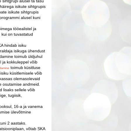
 sihtgrupi alusel ta tasu
äirega isikute sihtgrupis
ate isikute sihtgrupis
niprogrammi alusel kuni
imega tööealistel ja
, kui on tuvastatud
A hindab isiku
rraldaja isikuga ühendust
ndamine toimub üldjuhul
 ja kokkuleppel võib
toimub küsitluse
damine
isiku küsitlemisele võib
ukassas olemasolevaid
te osutamise andmeid.
d lisaks sellele võib
ge, tugiisik,
 jooksul, 16-a ja vanema
ksmise ülevõtmine
uni 2 aastaks.
itatsiooniplaan, võtab SKA