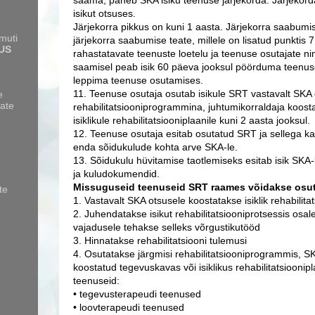
saama, paneb SKA isiku teenuse järjekorda. Järjekord
isikut otsuses.
Järjekorra pikkus on kuni 1 aasta. Järjekorra saabumis
amuti
järjekorra saabumise teate, millele on lisatud punktis 
US
rahastatavate teenuste loetelu ja teenuse osutajate nim
saamisel peab isik 60 päeva jooksul pöörduma teenuse
leppima teenuse osutamises.
11. Teenuse osutaja osutab isikule SRT vastavalt SKA
e
ate
rehabilitatsiooniprogrammina, juhtumikorraldaja koost
isiklikule rehabilitatsiooniplaanile kuni 2 aasta jooksul.
12. Teenuse osutaja esitab osutatud SRT ja sellega 
enda sõidukulude kohta arve SKA-le.
13. Sõidukulu hüvitamise taotlemiseks esitab isik SKA-
ja kuludokumendid.
Missuguseid teenuseid SRT raames võidakse osu
te
1. Vastavalt SKA otsusele koostatakse isiklik rehabilita
2. Juhendatakse isikut rehabilitatsiooniprotsessis osale
vajadusele tehakse selleks võrgustikutööd
3. Hinnatakse rehabilitatsiooni tulemusi
4. Osutatakse järgmisi rehabilitatsiooniprogrammis, S
koostatud tegevuskavas või isiklikus rehabilitatsioonip
teenuseid:
• tegevusterapeudi teenused
• loovterapeudi teenused