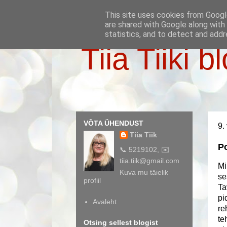
This site uses cookies from Google
are shared with Google along with
statistics, and to detect and addr
Tiia Tiiki b
VÕTA ÜHENDUST
9.
Tiia Tiik
Po
📞 5219102, ✉️
tiia.tiik@gmail.com
Mi
Kuva mu täielik
se
profiil
Ta
pi
Avaleht
re
te
Otsing sellest blogist