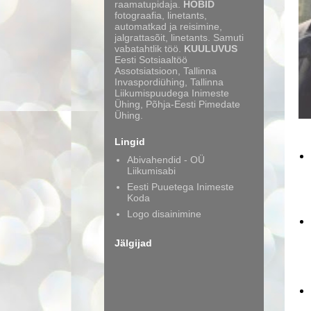
raamatupidaja.
HOBID
fotograafia, linetants,
automatkad ja reisimine,
jalgrattasõit, linetants. Samuti
vabatahtlik töö.
KUULUVUS
Eesti Sotsiaaltöö
Assotsiatsioon, Tallinna
Invaspordiühing, Tallinna
Liikumispuudega Inimeste
Ühing, Põhja-Eesti Pimedate
Ühing.
Lingid
Abivahendid - OÜ
Liikumisabi
Eesti Puuetega Inimeste
Koda
Logo disainimine
Jälgijad