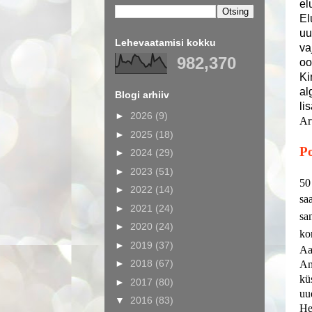
el
El
uu
Lehevaatamisi kokku
va
982,370
oo
Ki
al
Blogi arhiiv
li
►
2026
(9)
Ar
►
2025
(18)
Po
►
2024
(29)
►
2023
(51)
50
►
2022
(14)
sa
►
2021
(24)
sa
►
2020
(24)
ko
►
2019
(37)
Aa
►
2018
(67)
An
kü
►
2017
(80)
uu
▼
2016
(83)
He