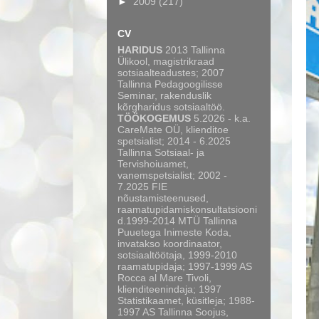
►
2009
(217)
CV
HARIDUS
2013 Tallinna
Ülikool, magistrikraad
sotsiaalteadustes; 2007
Tallinna Pedagoogilisse
Seminar, rakenduslik
kõrgharidus sotsiaaltöö.
TÖÖKOGEMUS
5.2026 - k.a.
CareMate OÜ, klienditoe
spetsialist; 2014 - 6.2025
Tallinna Sotsiaal- ja
Tervishoiuamet,
vanemspetsialist; 2002 -
7.2025 FIE
nõustamisteenused,
raamatupidamiskonsultatsiooni
d.1999-2014 MTÜ Tallinna
Puuetega Inimeste Koda,
invatakso koordinaator,
sotsiaaltöötaja, 1999-2010
raamatupidaja; 1997-1999 AS
Rocca al Mare Tivoli,
klienditeenindaja; 1997
Statistikaamet, küsitleja; 1988-
1997 AS Tallinna Soojus,