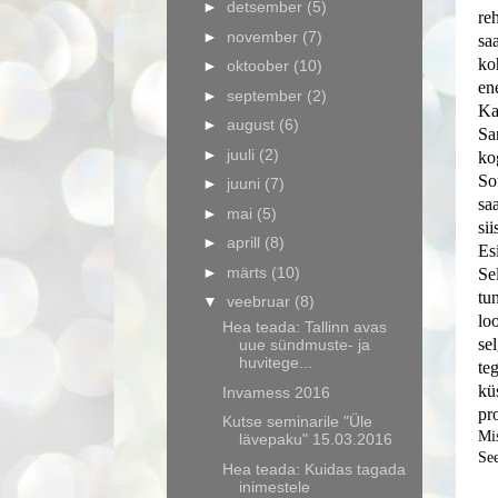
►
detsember
(5)
re
►
november
(7)
sa
ko
►
oktoober
(10)
en
►
september
(2)
Ka
►
august
(6)
Sa
►
juuli
(2)
ko
So
►
juuni
(7)
sa
►
mai
(5)
si
►
aprill
(8)
Es
►
märts
(10)
Se
tu
▼
veebruar
(8)
lo
Hea teada: Tallinn avas
se
uue sündmuste- ja
huvitege...
te
kü
Invamess 2016
pr
Kutse seminarile "Üle
Mis
lävepaku" 15.03.2016
See
Hea teada: Kuidas tagada
inimestele