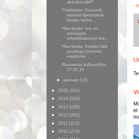
abivahendid?
-
v
Postimees: Kuurordi
asemel õpetatakse
kuidas toime...
Hea teada: mis on
sotsiaalse
rehabilitatsiooni tee...
Hea teada: Kuidas käib
puudega inimeste
vajaduste ...
U
Rumeenia kultuuriõhtu
17.02.16
Te
►
jaanuar
(13)
►
2015
(161)
Vi
►
2014
(223)
Mi
►
2013
(228)
et
►
2012
(202)
ma
►
2011
(213)
►
2010
(270)