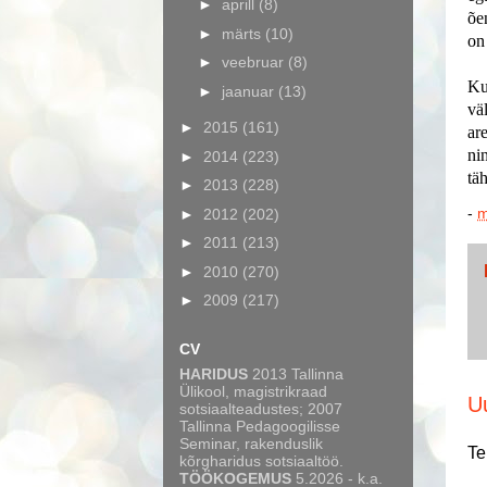
►
aprill
(8)
õe
►
märts
(10)
on
►
veebruar
(8)
Ku
►
jaanuar
(13)
vä
►
2015
(161)
ar
ni
►
2014
(223)
tä
►
2013
(228)
-
m
►
2012
(202)
►
2011
(213)
►
2010
(270)
►
2009
(217)
CV
HARIDUS
2013 Tallinna
Ülikool, magistrikraad
U
sotsiaalteadustes; 2007
Tallinna Pedagoogilisse
Seminar, rakenduslik
Te
kõrgharidus sotsiaaltöö.
TÖÖKOGEMUS
5.2026 - k.a.