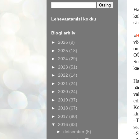
Ha
ku
Lehevaatamisi kokku
sä
Blogi arhiiv
«
H
võ
►
2026
(9)
on
►
2025
(18)
OÜ
►
2024
(29)
Su
►
2023
(51)
ka
►
2022
(14)
Ha
►
2021
(24)
pä
►
2020
(24)
va
►
2019
(37)
er
Ko
►
2018
(67)
ki
►
2017
(80)
«T
▼
2016
(83)
sa
►
detsember
(5)
«S