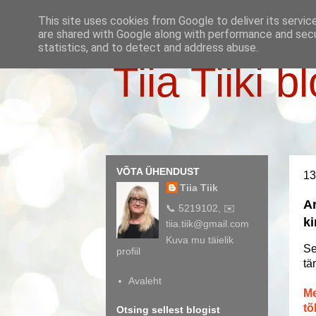
This site uses cookies from Google to deliver its servic
are shared with Google along with performance and secur
statistics, and to detect and address abuse.
Tiia Tiiki b
VÕTA ÜHENDUST
13
Tiia Tiik
Ar
📞 5219102, ✉️
ki
tiia.tiik@gmail.com
Kuva mu täielik
Se
profiil
tä
Avaleht
Me
tõ
Otsing sellest blogist