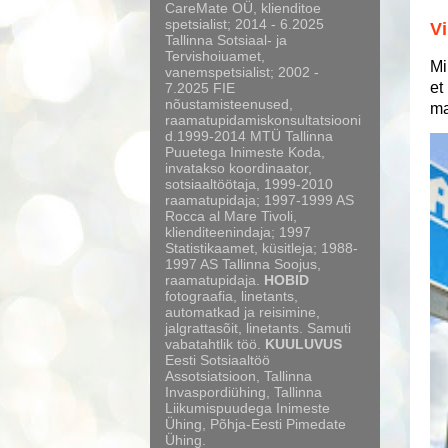
CareMate OÜ, klienditoe
spetsialist; 2014 - 6.2025
Vi
Tallinna Sotsiaal- ja
Tervishoiuamet,
Mi
vanemspetsialist; 2002 -
et
7.2025 FIE
nõustamisteenused,
ma
raamatupidamiskonsultatsiooni
d.1999-2014 MTÜ Tallinna
Puuetega Inimeste Koda,
invatakso koordinaator,
sotsiaaltöötaja, 1999-2010
raamatupidaja; 1997-1999 AS
Rocca al Mare Tivoli,
klienditeenindaja; 1997
Statistikaamet, küsitleja; 1988-
1997 AS Tallinna Soojus,
raamatupidaja.
HOBID
fotograafia, linetants,
automatkad ja reisimine,
jalgrattasõit, linetants. Samuti
vabatahtlik töö.
KUULUVUS
Eesti Sotsiaaltöö
Assotsiatsioon, Tallinna
Invaspordiühing, Tallinna
Liikumispuudega Inimeste
Ühing, Põhja-Eesti Pimedate
Ühing.