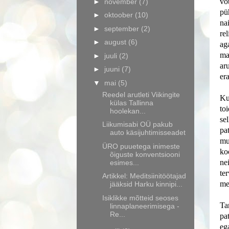
võ
►
november
(7)
pü
►
oktoober
(10)
na
►
september
(2)
re
►
august
(6)
ag
ma
►
juuli
(2)
ar
►
juuni
(7)
er
▼
mai
(5)
Reedel arutleti Viikingite
Ku
külas Tallinna
to
hoolekan...
se
Liikumisabi OÜ pakub
pa
auto käsijuhtimisseadet
mu
ÜRO puuetega inimeste
ko
õiguste konventsiooni
ne
esimes...
te
Artikkel: Meditsiinitöötajad
me
jääksid Harku kinnipi...
Isiklikke mõtteid seoses
Ta
linnaplaneerimisega -
Re...
pa
eg