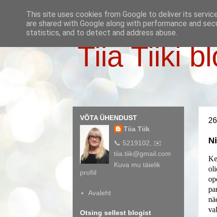
This site uses cookies from Google to deliver its servic
are shared with Google along with performance and secur
statistics, and to detect and address abuse.
Tiia Tiiki b
VÕTA ÜHENDUST
26
Tiia Tiik
Ni
📞 5219102, ✉️
tiia.tiik@gmail.com
Ke
Kuva mu täielik
ol
profiil
op
pa
Avaleht
nä
va
Otsing sellest blogist