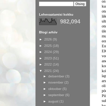
on 
ku
ot
Lehevaatamisi kokku
läk
982,094
ult
ot
ül
Blogi arhiiv
mu
►
2026
(9)
ee
►
2025
(18)
En
EKG
►
2024
(29)
vee
►
2023
(51)
an
►
2022
(14)
ko
▼
2021
(24)
ko
la
►
detsember
(3)
ar
►
november
(2)
oli
►
oktoober
(5)
pö
►
september
(6)
Pi
su
►
august
(1)
ha