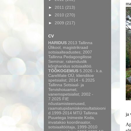
ma
►
2011
(213)
►
2010
(270)
►
2009
(217)
CV
HARIDUS
2013 Tallinna
Ülikool, magistrikraad
sotsiaalteadustes; 2007
Tallinna Pedagoogilisse
Seminar, rakenduslik
kõrgharidus sotsiaaltöö.
TÖÖKOGEMUS
5.2026 - k.a.
CareMate OÜ, klienditoe
spetsialist; 2014 - 6.2025
Tallinna Sotsiaal- ja
Tervishoiuamet,
vanemspetsialist; 2002 -
7.2025 FIE
nõustamisteenused,
raamatupidamiskonsultatsiooni
d.1999-2014 MTÜ Tallinna
ja
Puuetega Inimeste Koda,
invatakso koordinaator,
Ap
sotsiaaltöötaja, 1999-2010
sõi