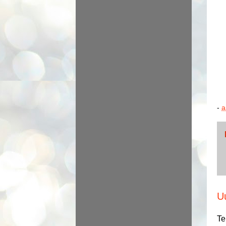
-
a
U
Te