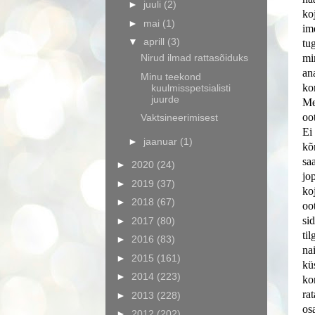
►
juuli
(2)
ko
►
mai
(1)
im
▼
aprill
(3)
tu
Nirud ilmad rattasõiduks
mi
an
Minu teekond
ko
kuulmisspetsialisti
juurde
Me
oo
Vaktsineerimisest
Ei
►
jaanuar
(1)
kõ
sa
►
2020
(24)
jo
►
2019
(37)
ko
►
2018
(67)
oo
si
►
2017
(80)
til
►
2016
(83)
nai
►
2015
(161)
küs
►
2014
(223)
ko
ra
►
2013
(228)
os
►
2012
(202)