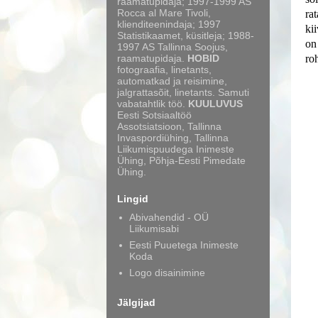
raamatupidaja; 1997-1999 AS
Rocca al Mare Tivoli,
ra
klienditeenindaja; 1997
kii
Statistikaamet, küsitleja; 1988-
on 
1997 AS Tallinna Soojus,
raamatupidaja.
HOBID
ro
fotograafia, linetants,
automatkad ja reisimine,
jalgrattasõit, linetants. Samuti
vabatahtlik töö.
KUULUVUS
Eesti Sotsiaaltöö
Assotsiatsioon, Tallinna
Invaspordiühing, Tallinna
Liikumispuudega Inimeste
Ühing, Põhja-Eesti Pimedate
Ühing.
Lingid
Abivahendid - OÜ
Liikumisabi
Eesti Puuetega Inimeste
Koda
Logo disainimine
Jälgijad