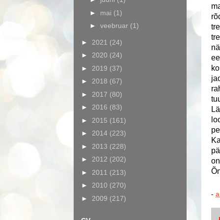
ma
►
mai
(1)
rõ
►
veebruar
(1)
tr
tr
►
2021
(24)
nä
►
2020
(24)
ee
ko
►
2019
(37)
ja
►
2018
(67)
ra
►
2017
(80)
tu
►
2016
(83)
Lä
lo
►
2015
(161)
pe
►
2014
(223)
Ka
►
2013
(228)
pä
►
2012
(202)
on
Õn
►
2011
(213)
►
2010
(270)
-
a
►
2009
(217)