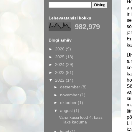
Ho
ar
in
Lehevaatamisi kokku
se
982,979
sö
ja
Eg
Blogi arhiiv
ka
►
2026
(9)
Üh
►
2025
(18)
tu
►
2024
(29)
ke
►
2023
(51)
ka
ho
▼
2022
(14)
Sõ
►
detsember
(8)
va
►
november
(1)
ki
►
oktoober
(1)
ma
▼
august
(1)
ti
põ
Vana kassi lood 4: kass
läks kaduma
Li
ka
►
juuni
(1)