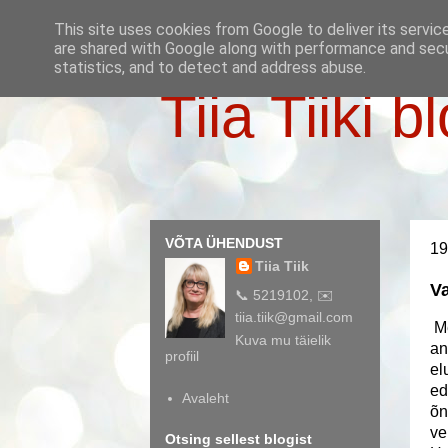
This site uses cookies from Google to deliver its servic
are shared with Google along with performance and secur
statistics, and to detect and address abuse.
Tiia Tiiki b
VÕTA ÜHENDUST
19
Tiia Tiik
Va
📞 5219102, ✉️
tiia.tiik@gmail.com
Me
Kuva mu täielik
an
profiil
el
ed
Avaleht
õn
ve
Otsing sellest blogist