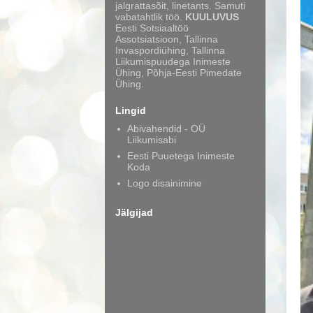
jalgrattasõit, linetants. Samuti
vabatahtlik töö.
KUULUVUS
Eesti Sotsiaaltöö
Assotsiatsioon, Tallinna
Invaspordiühing, Tallinna
Liikumispuudega Inimeste
Ühing, Põhja-Eesti Pimedate
Ühing.
Lingid
Abivahendid - OÜ
Liikumisabi
Eesti Puuetega Inimeste
Koda
Logo disainimine
Jälgijad