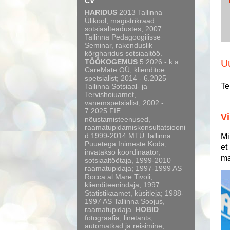
CV
HARIDUS
2013 Tallinna
Ülikool, magistrikraad
sotsiaalteadustes; 2007
Tallinna Pedagoogilisse
Seminar, rakenduslik
kõrgharidus sotsiaaltöö.
TÖÖKOGEMUS
5.2026 - k.a.
U
CareMate OÜ, klienditoe
spetsialist; 2014 - 6.2025
Te
Tallinna Sotsiaal- ja
Tervishoiuamet,
vanemspetsialist; 2002 -
7.2025 FIE
Vi
nõustamisteenused,
raamatupidamiskonsultatsiooni
d.1999-2014 MTÜ Tallinna
Mi
Puuetega Inimeste Koda,
et
invatakso koordinaator,
ma
sotsiaaltöötaja, 1999-2010
raamatupidaja; 1997-1999 AS
Rocca al Mare Tivoli,
klienditeenindaja; 1997
Statistikaamet, küsitleja; 1988-
1997 AS Tallinna Soojus,
raamatupidaja.
HOBID
fotograafia, linetants,
automatkad ja reisimine,