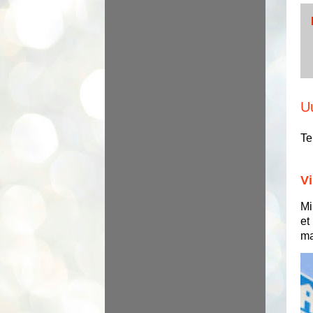
U
Te
Vi
Mi
et
ma