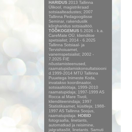
HARIDUS
2013 Tallinna
Ülikool, magistrikraad
sotsiaalteadustes; 2007
Tallinna Pedagoogilisse
Seminar, rakenduslik
kõrgharidus sotsiaaltöö.
TÖÖKOGEMUS
5.2026 - k.a.
CareMate OÜ, klienditoe
spetsialist; 2014 - 6.2025
Tallinna Sotsiaal- ja
Tervishoiuamet,
vanemspetsialist; 2002 -
7.2025 FIE
nõustamisteenused,
raamatupidamiskonsultatsiooni
d.1999-2014 MTÜ Tallinna
Puuetega Inimeste Koda,
invatakso koordinaator,
sotsiaaltöötaja, 1999-2010
raamatupidaja; 1997-1999 AS
Rocca al Mare Tivoli,
klienditeenindaja; 1997
Statistikaamet, küsitleja; 1988-
1997 AS Tallinna Soojus,
raamatupidaja.
HOBID
fotograafia, linetants,
automatkad ja reisimine,
jalgrattasõit, linetants. Samuti