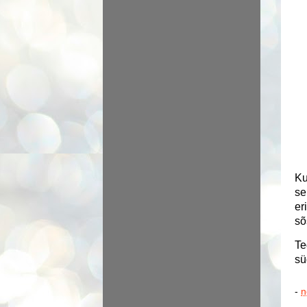
Ku
se
er
sõ
Te
sü
-
n