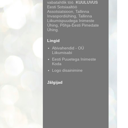
vabatahtlik töö.
KUULUVUS
Eesti Sotsiaaltöö
Assotsiatsioon, Tallinna
Invaspordiühing, Tallinna
Liikumispuudega Inimeste
Ühing, Põhja-Eesti Pimedate
Ühing.
Lingid
Abivahendid - OÜ
Liikumisabi
Eesti Puuetega Inimeste
Koda
Logo disainimine
Jälgijad