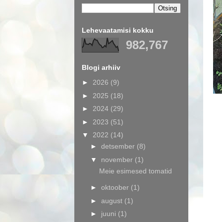
Lehevaatamisi kokku
982,767
Blogi arhiiv
►
2026
(9)
►
2025
(18)
►
2024
(29)
►
2023
(51)
▼
2022
(14)
►
detsember
(8)
▼
november
(1)
Meie esimesed tomatid
►
oktoober
(1)
►
august
(1)
►
juuni
(1)