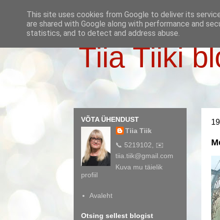
This site uses cookies from Google to deliver its servic
are shared with Google along with performance and secur
statistics, and to detect and address abuse.
Tiia Tiiki b
VÕTA ÜHENDUST
19
Tiia Tiik
M
📞 5219102, ✉️
tiia.tiik@gmail.com
Kuva mu täielik
profiil
Avaleht
Otsing sellest blogist