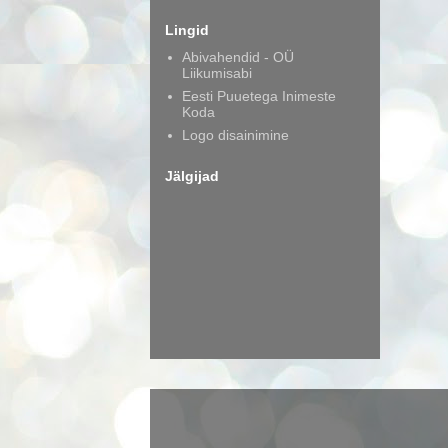
Lingid
Abivahendid - OÜ
Liikumisabi
Eesti Puuetega Inimeste
Koda
Logo disainimine
Jälgijad