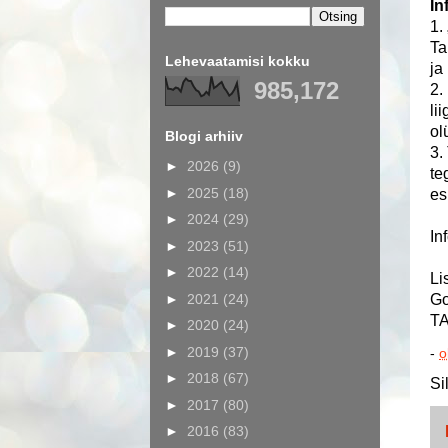
In
1.
Ta
Lehevaatamisi kokku
ja
985,172
2.
li
ol
Blogi arhiiv
3.
►
2026
(9)
te
►
2025
(18)
es
►
2024
(29)
In
►
2023
(51)
►
2022
(14)
Li
►
2021
(24)
Go
T
►
2020
(24)
►
2019
(37)
-
o
►
2018
(67)
Si
►
2017
(80)
►
2016
(83)