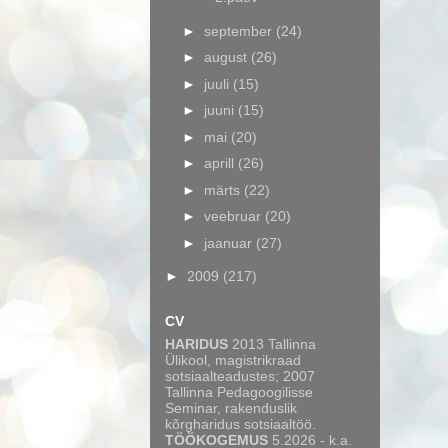
►
september
(24)
►
august
(26)
►
juuli
(15)
►
juuni
(15)
►
mai
(20)
►
aprill
(26)
►
märts
(22)
►
veebruar
(20)
►
jaanuar
(27)
►
2009
(217)
CV
HARIDUS
2013 Tallinna
Ülikool, magistrikraad
sotsiaalteadustes; 2007
Tallinna Pedagoogilisse
Seminar, rakenduslik
kõrgharidus sotsiaaltöö.
TÖÖKOGEMUS
5.2026 - k.a.