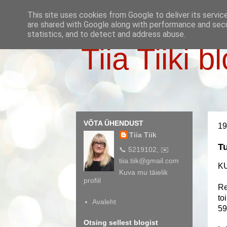
This site uses cookies from Google to deliver its servic
are shared with Google along with performance and secur
statistics, and to detect and address abuse.
Tiia Tiiki b
VÕTA ÜHENDUST
19
Tiia Tiik
Tu
📞 5219102, ✉️
tiia.tiik@gmail.com
K
Kuva mu täielik
profiil
Re
to
Avaleht
59
Otsing sellest blogist