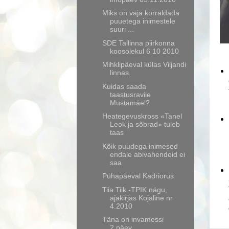
Miks on vaja korraldada
puuetega inimestele
suuri ...
SDE Tallinna piirkonna
koosolekul 6 10 2010
Mihklipäeval külas Viljandi
linnas.
Kuidas saada
taastusravile
Mustamäel?
Heategevuskross «Tanel
Leok ja sõbrad» tuleb
taas
Kõik puudega inimesed
endale abivahendeid ei
saa
Pühapäeval Kadriorus
Tiia Tiik -TPIK nägu,
ajakirjas Kojaline nr
4.2010
Täna on invamessi
2.päev