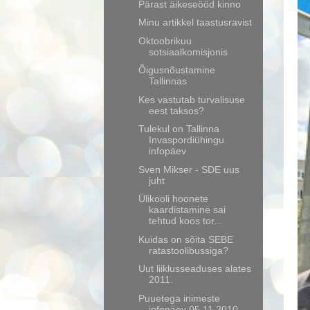
Pärast äikeseööd kinno
Minu artikkel taastusravist
Oktoobrikuu
sotsiaalkomisjonis
Õigusnõustamine
Tallinnas
Kes vastutab turvalisuse
eest taksos?
Tulekul on Tallinna
Invaspordiühingu
infopäev
Sven Mikser - SDE uus
juht
Ülikooli hoonete
kaardistamine sai
tehtud koos tor...
Kuidas on sõita SEBE
ratastoolibussiga?
Uut liiklusseaduses alates
2011.
Puuetega inimeste
infopäev 05.11.2010