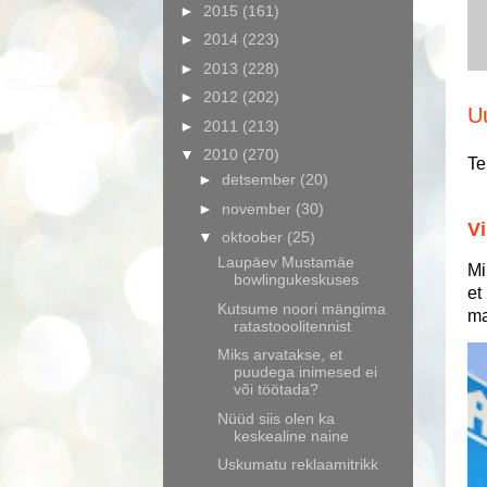
►
2015
(161)
►
2014
(223)
►
2013
(228)
►
2012
(202)
U
►
2011
(213)
▼
2010
(270)
Te
►
detsember
(20)
►
november
(30)
Vi
▼
oktoober
(25)
Laupäev Mustamäe
Mi
bowlingukeskuses
et
Kutsume noori mängima
ma
ratastooolitennist
Miks arvatakse, et
puudega inimesed ei
või töötada?
Nüüd siis olen ka
keskealine naine
Uskumatu reklaamitrikk