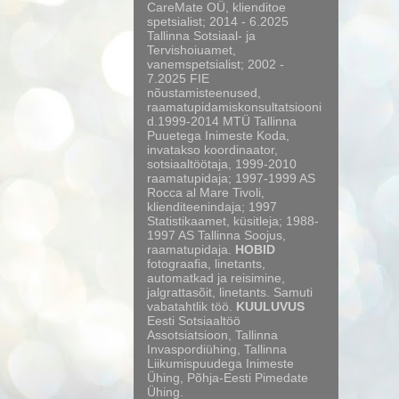
CareMate OÜ, klienditoe
spetsialist; 2014 - 6.2025
Tallinna Sotsiaal- ja
Tervishoiuamet,
vanemspetsialist; 2002 -
7.2025 FIE
nõustamisteenused,
raamatupidamiskonsultatsiooni
d.1999-2014 MTÜ Tallinna
Puuetega Inimeste Koda,
invatakso koordinaator,
sotsiaaltöötaja, 1999-2010
raamatupidaja; 1997-1999 AS
Rocca al Mare Tivoli,
klienditeenindaja; 1997
Statistikaamet, küsitleja; 1988-
1997 AS Tallinna Soojus,
raamatupidaja.
HOBID
fotograafia, linetants,
automatkad ja reisimine,
jalgrattasõit, linetants. Samuti
vabatahtlik töö.
KUULUVUS
Eesti Sotsiaaltöö
Assotsiatsioon, Tallinna
Invaspordiühing, Tallinna
Liikumispuudega Inimeste
Ühing, Põhja-Eesti Pimedate
Ühing.