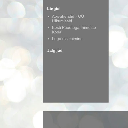
Lingid
Abivahendid - OÜ
Liikumisabi
Eesti Puuetega Inimeste
Koda
Logo disainimine
Jälgijad