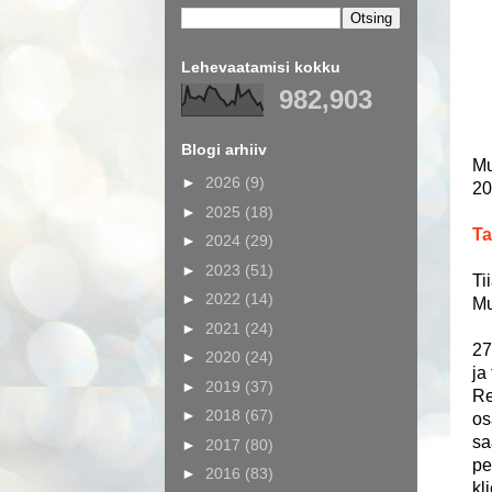
Lehevaatamisi kokku
982,903
Blogi arhiiv
Mu
►
2026
(9)
20
►
2025
(18)
Ta
►
2024
(29)
►
2023
(51)
Tii
►
2022
(14)
Mu
►
2021
(24)
27
►
2020
(24)
ja
►
2019
(37)
Re
►
2018
(67)
os
sa
►
2017
(80)
pe
►
2016
(83)
kl