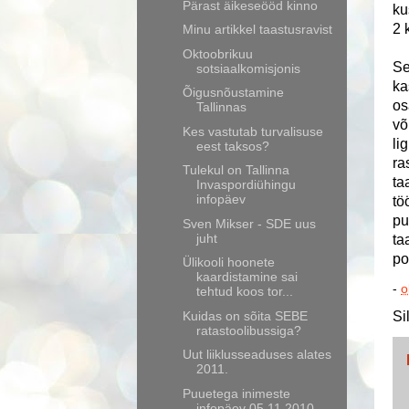
Pärast äikeseööd kinno
ku
2 
Minu artikkel taastusravist
Oktoobrikuu
Se
sotsiaalkomisjonis
ka
Õigusnõustamine
os
Tallinnas
võ
Kes vastutab turvalisuse
li
eest taksos?
ra
Tulekul on Tallinna
ta
Invaspordiühingu
infopäev
tö
pu
Sven Mikser - SDE uus
juht
ta
po
Ülikooli hoonete
kaardistamine sai
-
o
tehtud koos tor...
Kuidas on sõita SEBE
Si
ratastoolibussiga?
Uut liiklusseaduses alates
2011.
Puuetega inimeste
infopäev 05.11.2010