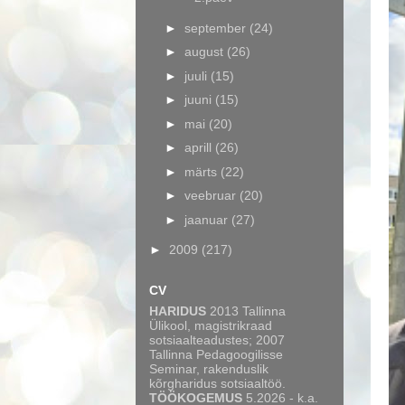
►
september
(24)
►
august
(26)
►
juuli
(15)
►
juuni
(15)
►
mai
(20)
►
aprill
(26)
►
märts
(22)
►
veebruar
(20)
►
jaanuar
(27)
►
2009
(217)
CV
HARIDUS
2013 Tallinna
Ülikool, magistrikraad
sotsiaalteadustes; 2007
Tallinna Pedagoogilisse
Seminar, rakenduslik
kõrgharidus sotsiaaltöö.
TÖÖKOGEMUS
5.2026 - k.a.