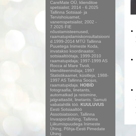
CareMate OÜ, klienditoe
spetsialist; 2014 - 6.2025
Tallinna Sotsiaal- ja
Tervishoiuamet,
vanemspetsialist; 2002 -
7.2025 FIE
nõustamisteenused,
raamatupidamiskonsultatsiooni
d.1999-2014 MTÜ Tallinna
Puuetega Inimeste Koda,
invatakso koordinaator,
sotsiaaltöötaja, 1999-2010
raamatupidaja; 1997-1999 AS
Rocca al Mare Tivoli,
klienditeenindaja; 1997
Statistikaamet, küsitleja; 1988-
1997 AS Tallinna Soojus,
raamatupidaja.
HOBID
fotograafia, linetants,
automatkad ja reisimine,
jalgrattasõit, linetants. Samuti
vabatahtlik töö.
KUULUVUS
Eesti Sotsiaaltöö
Assotsiatsioon, Tallinna
Invaspordiühing, Tallinna
Liikumispuudega Inimeste
Ühing, Põhja-Eesti Pimedate
Ühing.