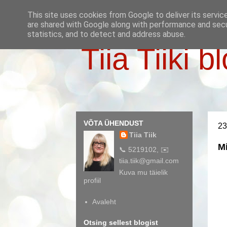
This site uses cookies from Google to deliver its servic
are shared with Google along with performance and secur
statistics, and to detect and address abuse.
Tiia Tiiki b
VÕTA ÜHENDUST
23
Tiia Tiik
Mi
📞 5219102, ✉️
tiia.tiik@gmail.com
Kuva mu täielik
profiil
Avaleht
Otsing sellest blogist