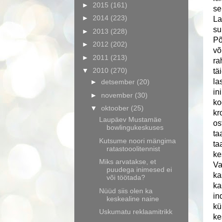
►
2015
(161)
se
►
2014
(223)
La
su
►
2013
(228)
Põ
►
2012
(202)
võ
►
2011
(213)
ra
▼
2010
(270)
tä
la
►
detsember
(20)
in
►
november
(30)
ko
▼
oktoober
(25)
kr
Laupäev Mustamäe
os
bowlingukeskuses
ta
Kutsume noori mängima
ta
ratastooolitennist
ke
Miks arvatakse, et
Va
puudega inimesed ei
ka
või töötada?
ka
Nüüd siis olen ka
in
keskealine naine
kü
Uskumatu reklaamitrikk
ke