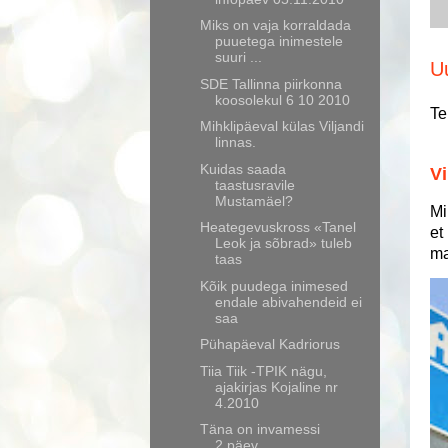
Miks on vaja korraldada
puuetega inimestele
suuri ...
U
SDE Tallinna piirkonna
koosolekul 6 10 2010
Te
Mihklipäeval külas Viljandi
linnas.
Kuidas saada
Vi
taastusravile
Mustamäel?
Mi
Heategevuskross «Tanel
et
Leok ja sõbrad» tuleb
ma
taas
Kõik puudega inimesed
endale abivahendeid ei
saa
Pühapäeval Kadriorus
Tiia Tiik -TPIK nägu,
ajakirjas Kojaline nr
4.2010
Täna on invamessi
2.päev