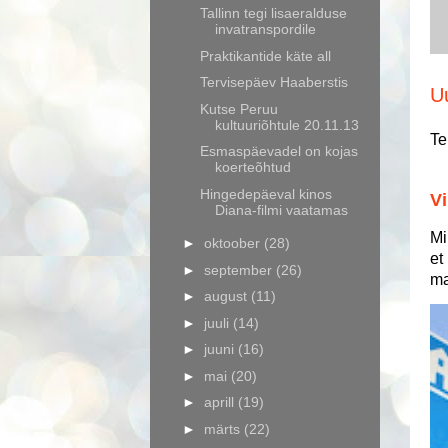
Tallinn tegi lisaeralduse
invatranspordile
Praktikantide käte all
Tervisepäev Haaberstis
U
Kutse Peruu
kultuuriõhtule 20.11.13
Te
Esmaspäevadel on kojas
koerteõhtud
Hingedepäeval kinos
Vi
Diana-filmi vaatamas
Mi
►
oktoober
(28)
et
►
september
(26)
ma
►
august
(11)
►
juuli
(14)
►
juuni
(16)
►
mai
(20)
►
aprill
(19)
►
märts
(22)