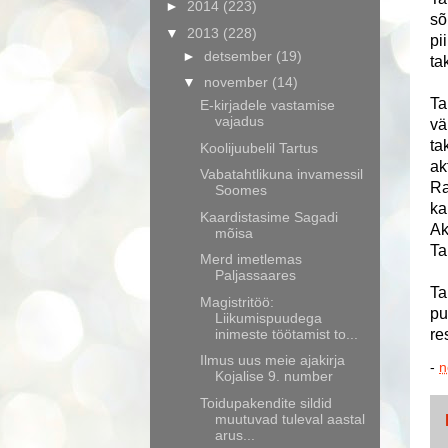
►
2014
(223)
sõ
▼
2013
(228)
pi
►
detsember
(19)
ta
▼
november
(14)
Ta
E-kirjadele vastamise
vajadus
vä
ta
Koolijuubelil Tartus
ak
Vabatahtlikuna invamessil
Ra
Soomes
ka
Kaardistasime Sagadi
Ak
mõisa
Ta
Merd imetlemas
Paljassaares
Ta
Magistritöö:
pu
Liikumispuudega
inimeste töötamist to...
re
Ilmus uus meie ajakirja
-
n
Kojalise 9. number
Toidupakendite sildid
muutuvad tuleval aastal
arus...