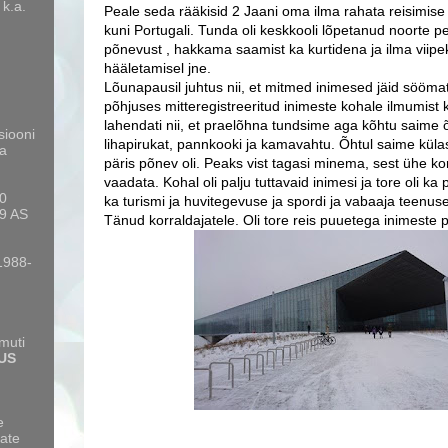
 k.a.
Peale seda rääkisid 2 Jaani oma ilma rahata reisimi
kuni Portugali. Tunda oli keskkooli lõpetanud noorte pe
põnevust , hakkama saamist ka kurtidena ja ilma viipeke
hääletamisel jne.
Lõunapausil juhtus nii, et mitmed inimesed jäid söömat
põhjuses mitteregistreeritud inimeste kohale ilmumist 
lahendati nii, et praelõhna tundsime aga kõhtu saime õ
siooni
lihapirukat, pannkooki ja kamavahtu. Õhtul saime küla
a
päris põnev oli. Peaks vist tagasi minema, sest ühe ko
vaadata. Kohal oli palju tuttavaid inimesi ja tore oli ka 
10
ka turismi ja huvitegevuse ja spordi ja vabaaja teenus
9 AS
Tänud korraldajatele. Oli tore reis puuetega inimeste 
 1988-
amuti
US
e
ate