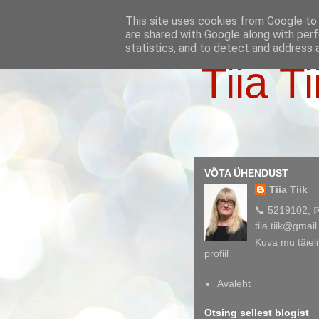
This site uses cookies from Google to d
are shared with Google along with perf
statistics, and to detect and address 
Tiia Ti
VÕTA ÜHENDUST
Tiia Tiik
📞 5219102, 
tiia.tiik@gmai
Kuva mu täieli
profiil
Avaleht
Otsing sellest blogist