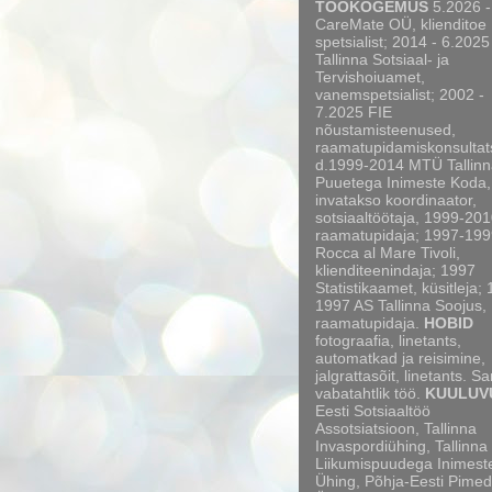
TÖÖKOGEMUS
5.2026 -
CareMate OÜ, klienditoe
spetsialist; 2014 - 6.2025
Tallinna Sotsiaal- ja
Tervishoiuamet,
vanemspetsialist; 2002 -
7.2025 FIE
nõustamisteenused,
raamatupidamiskonsultat
d.1999-2014 MTÜ Tallinn
Puuetega Inimeste Koda,
invatakso koordinaator,
sotsiaaltöötaja, 1999-20
raamatupidaja; 1997-199
Rocca al Mare Tivoli,
klienditeenindaja; 1997
Statistikaamet, küsitleja;
1997 AS Tallinna Soojus,
raamatupidaja.
HOBID
fotograafia, linetants,
automatkad ja reisimine,
jalgrattasõit, linetants. S
vabatahtlik töö.
KUULUV
Eesti Sotsiaaltöö
Assotsiatsioon, Tallinna
Invaspordiühing, Tallinna
Liikumispuudega Inimest
Ühing, Põhja-Eesti Pimed