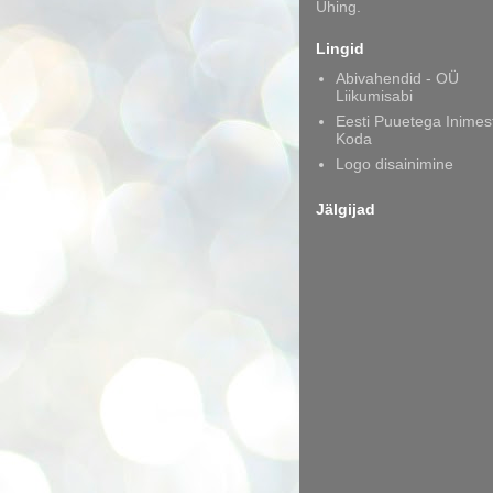
Ühing.
Lingid
Abivahendid - OÜ
Liikumisabi
Eesti Puuetega Inimes
Koda
Logo disainimine
Jälgijad