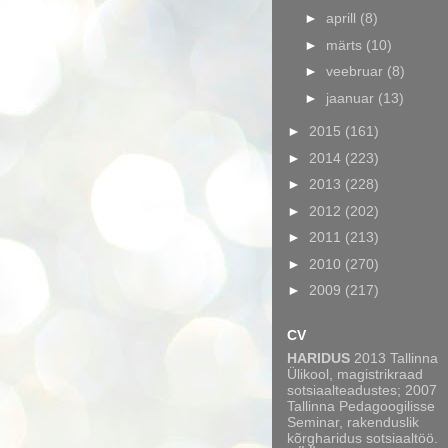
►
aprill
(8)
►
märts
(10)
►
veebruar
(8)
►
jaanuar
(13)
►
2015
(161)
►
2014
(223)
►
2013
(228)
►
2012
(202)
►
2011
(213)
►
2010
(270)
►
2009
(217)
CV
HARIDUS
2013 Tallinna
Ülikool, magistrikraad
sotsiaalteadustes; 2007
Tallinna Pedagoogilisse
Seminar, rakenduslik
kõrgharidus sotsiaaltöö.