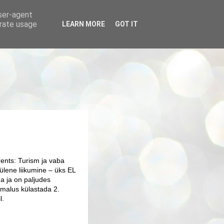
user-agent
erate usage
LEARN MORE
GOT IT
ents: Turism ja vaba
ülene liikumine – üks EL
a ja on paljudes
imalus külastada 2.
il.