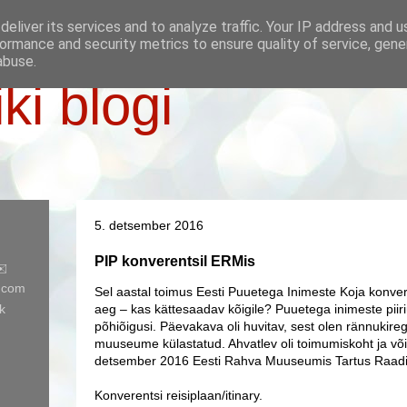
eliver its services and to analyze traffic. Your IP address and 
ormance and security metrics to ensure quality of service, gen
abuse.
iki blogi
5. detsember 2016
PIP konverentsil ERMis
✉️
l.com
Sel aastal toimus Eesti Puuetega Inimeste Koja konver
k
aeg – kas kättesaadav kõigile? Puuetega inimeste piiri
põhiõigusi.
Päevakava oli huvitav, sest olen rännukireg
muuseume külastatud. A
hvatlev oli toimumiskoht ja võ
detsember 2016 Eesti Rahva Muuseumis Tartus Raad
Konverentsi reisiplaan/itinary.