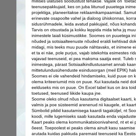
millises ulatuses soodustust tehakse. Vajalik on t
oeta
teenusepakkujaid, kes on juba liitunud puuetega inime
projektiga, planeeritakse reklaamikampaamiad. Samuti
erinevate osapoolte vahel ja dialoog ühiskonnas, korr
sidusrühmadele, leida a
vatud pakkujaid, nõus kohan
Tarvis on otsustada ja kokku leppida m
ida teha jq mu
inimestele laiali küsimustikke. Soomes on puuetega
in
nõuded ja sotsiaalteenuste nõuded eraldi kehtivad d
midagi, mis teeks muu puude nähtavaks, et inimene ei
et ta ei näe, pole purjus, vajab istekohta esimestes ri
vajavad teenuseid, ei pea maksma saatja eest. Tuleb
inimestega, pärast Sotsiaalkindlustusamet
annab kaard
mittetulundusühenduste esindusorgan (meil EPIK) hal
Soomes ei ole vahendeid hindamiseks, kuid puue on
olema kriteeriumid mis on puue.
Kui kasutada neid do
eelduseks mis on puue. On Excel tabel kus on ära to
toetused, teenused liikide kaupa jne.
Soome oleks olnud nõus kasutama digitaalset kaarti, k
valmis ja poe süsteemid arenenud nii kaugele, et kaart
Sümbolid pildid kasutamisega kaardi tagaküljel, nt S
koodi, mille lugemiseks saab kasutada enda vajaduste 
Kaart peaks olema kommunikatsioonivahend, nt et ei
õeest. Toepoolest ei peaks olema ainult kasu saamis
arutada kuidas pakkuda paremaid teenuseid ka Eesti