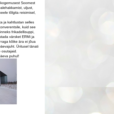
se kogemusest Soomest
alehakkamist, uljust,
ele tõlgita reisimisel,
a ja kahtlustan selles
konverentsile, kuid see
nneks frikadellisuppi,
stada värsket ERMi ja
rraga kõike ära ei jõua
päevajuht. Üritusel tänati
e osutajaid.
päeva puhul!