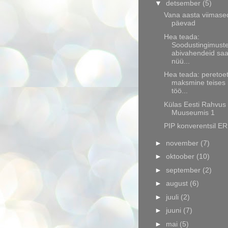
▼
detsember
(5)
Vana aasta viimase
päevad
Hea teada:
Soodustingimuste
abivahendeid sa
nüü...
Hea teada: peretoe
maksmine teises r
töö...
Külas Eesti Rahvus
Muuseumis 1
PIP konverentsil E
►
november
(7)
►
oktoober
(10)
►
september
(2)
►
august
(6)
►
juuli
(2)
►
juuni
(7)
►
mai
(5)