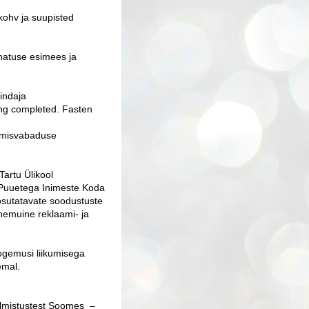
 kohv ja suupisted
hatuse esimees ja
sindaja
ng completed. Fasten
umisvabaduse
Tartu Ülikool
i Puuetega Inimeste Koda
osutatavate soodustuste
anemuine reklaami- ja
gemusi liikumisega
eemal.
almistustest Soomes –