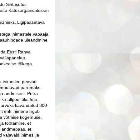
te Sihtasutus
este Katusorganisatsioon
uižnieks, Ligipääsetava
tega inimestele vabaaja
staauhindade üleandmine
vuda Eesti Rahva
 väljapanekut.
ipekeelse tõlkega.
ega inimesed peavad
ad muutuvad paremaks.
ja andmisest. Petra
ka allpool üks foto.
e arvuks kavandatud 300-
nt ehk inimene liigub
sa võtmise kogemuse.
ja töötamine, et
se andmebaas, et
 vajavaid inimesi ja