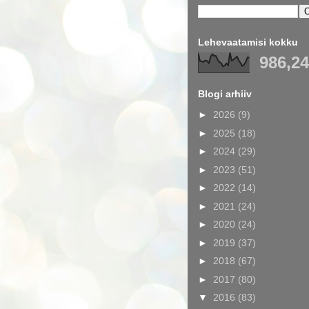
Lehevaatamisi kokku
986,2
Blogi arhiiv
►
2026
(9)
►
2025
(18)
►
2024
(29)
►
2023
(51)
►
2022
(14)
►
2021
(24)
►
2020
(24)
►
2019
(37)
►
2018
(67)
►
2017
(80)
▼
2016
(83)