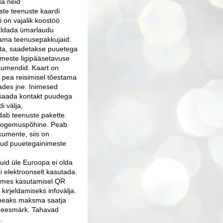
da neid
ste teenuste kaardi
 on vajalik koostöö
aldada ü
marlaudu
dama teenusepakkujaid.
uta, saadetakse puuetega
imeste ligipääsetavuse
okumendid.
Kaart on
 pea reisimisel tõestama
dades jne. Inimesed
 saada kontakt puudega
i välja,
dab teenuste pakette.
 kogemuspõhine. Peab
kumente, siis on
idud puuetegainimeste
uid üle Euroopa ei olda
i elektroonselt kasutada.
oomes kasutamisel QR
kirjeldamiseks infovälja.
 peaks maksma saatja
e eesmärk.
Tahavad
s.