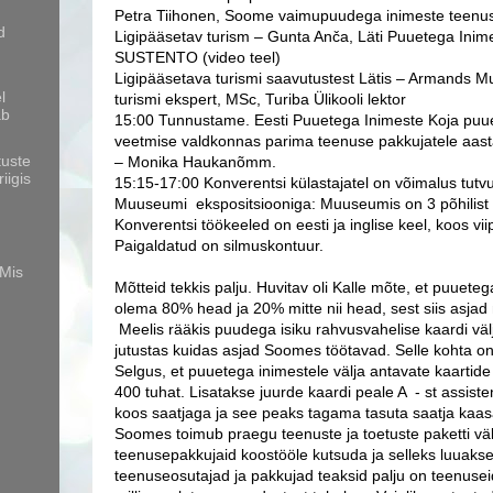
Petra Tiihonen, Soome vaimupuudega inimeste teenus
d
Ligipääsetav turism – Gunta Anča, Läti Puuetega Inim
SUSTENTO (video teel)
Ligipääsetava turismi saavutustest Lätis – Armands M
l
turismi ekspert, MSc, Turiba Ülikooli lektor
ab
15:00 Tunnustame. Eesti Puuetega Inimeste Koja puue
veetmise valdkonnas parima teenuse pakkujatele aa
tuste
– Monika Haukanõmm.
iigis
15:15-17:00 Konverentsi külastajatel on võimalus tut
Muuseumi ekspositsiooniga: Muuseumis on 3 põhilist
Konverentsi töökeeled on eesti ja inglise keel, koos vi
Paigaldatud on silmuskontuur.
RMis
Mõtteid tekkis palju. Huvitav oli Kalle mõte, et puuet
olema 80% head ja 20% mitte nii head, sest siis asj
Meelis rääkis puudega isiku rahvusvahelise kaardi väl
jutustas kuidas asjad Soomes töötavad. Selle kohta on 
Selgus, et
puuetega inimestele välja antavate kaartid
400 tuhat. Lisatakse juurde kaardi peale A - st assiste
koos saatjaga ja see peaks tagama tasuta saatja kaa
Soomes toimub praegu teenuste ja toetuste paketti väl
teenusepakkujaid koostööle kutsuda ja selleks luuak
teenuseosutajad ja pakkujad teaksid palju on teenuseid