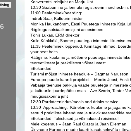
Konverentsi reisijuht on Marju Unt
10:30 Saabumine ja lennule registreerimine/check-in,
11:00 Pealeminek/boarding:
Indrek Saar, Kultuuriminister
Monika Haukanõmm, Eesti Puuetega Inimeste Koja ju
46
Riigikogu sotsiaalkomisjoni aseesimees
Tõnis Lukas, ERM direktor
Kalle Könkkölä, Soome puuetega inimeste liikumise e
11:35 Pealeminek lõppenud. Kinnitage rihmad. Boardi
your seat belts.
Räägime, kuulame ja mõtleme puuetega inimeste liik
teoreetilistest ja praktilistest võimalustest.
Ettekanded:
Turismi mõjust inimese heaolule – Dagmar Narusson, 
Euroopa puude kaardi projektist – Meelis Joost, Eest
Vabaaja teenuse pakkuja vaade puuetega inimestele 
ja kultuurile juurdepääsu osas – Ave Svarts, Teater V
müügiosakonna juht
12:30 Pardateenindus/meals and drinks service.
13:30 Approaching. Kõneleme, kuulame ja jagame ko
seotud praktiliste lahenduste ja tulevikueesmärkide t
Ettekanded: Takistused ja võimalused reisimisel.
Meie kogemus – Jaan Raul Ojastu ja Jaan Ellerman
Ülevaade Euroopa puude kaarti kasutuselevõtu ettev