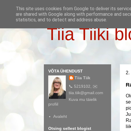
This site uses cookies from Google to deliver its servic
are shared with Google along with performance and secur
statistics, and to detect and address abuse.
Tiia Tiiki b
VÕTA ÜHENDUST
2.
Tiia Tiik
Ra
📞 5219102, ✉️
tiia.tiik@gmail.com
Ol
Kuva mu täielik
se
profiil
pi
Ju
Avaleht
Ra
li
Otsing sellest blogist