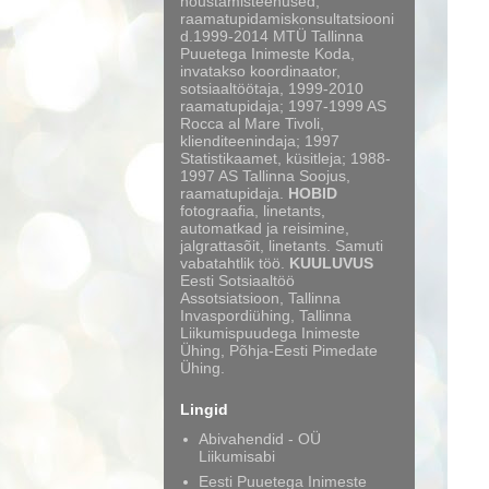
nõustamisteenused,
raamatupidamiskonsultatsiooni
d.1999-2014 MTÜ Tallinna
Puuetega Inimeste Koda,
invatakso koordinaator,
sotsiaaltöötaja, 1999-2010
raamatupidaja; 1997-1999 AS
Rocca al Mare Tivoli,
klienditeenindaja; 1997
Statistikaamet, küsitleja; 1988-
1997 AS Tallinna Soojus,
raamatupidaja.
HOBID
fotograafia, linetants,
automatkad ja reisimine,
jalgrattasõit, linetants. Samuti
vabatahtlik töö.
KUULUVUS
Eesti Sotsiaaltöö
Assotsiatsioon, Tallinna
Invaspordiühing, Tallinna
Liikumispuudega Inimeste
Ühing, Põhja-Eesti Pimedate
Ühing.
Lingid
Abivahendid - OÜ
Liikumisabi
Eesti Puuetega Inimeste