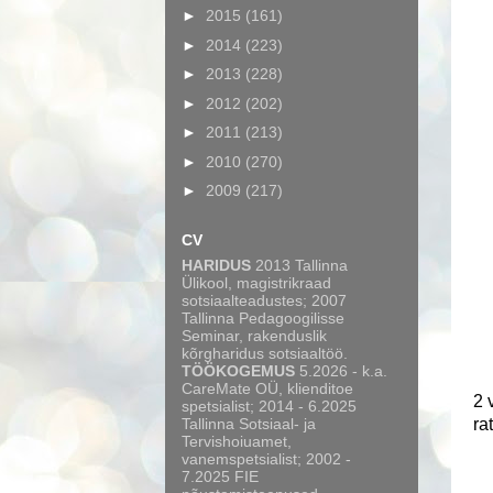
►
2015
(161)
►
2014
(223)
►
2013
(228)
►
2012
(202)
►
2011
(213)
►
2010
(270)
►
2009
(217)
CV
HARIDUS
2013 Tallinna
Ülikool, magistrikraad
sotsiaalteadustes; 2007
Tallinna Pedagoogilisse
Seminar, rakenduslik
kõrgharidus sotsiaaltöö.
TÖÖKOGEMUS
5.2026 - k.a.
CareMate OÜ, klienditoe
2 
spetsialist; 2014 - 6.2025
Tallinna Sotsiaal- ja
ra
Tervishoiuamet,
vanemspetsialist; 2002 -
7.2025 FIE