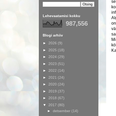
se
ko
in
Lehevaatamisi kokku
Al
987,556
on
vä
sa
Blogi arhiiv
Mi
►
2026
(9)
kö
►
2025
(18)
Ka
►
2024
(29)
►
2023
(51)
►
2022
(14)
►
2021
(24)
►
2020
(24)
►
2019
(37)
►
2018
(67)
▼
2017
(80)
►
detsember
(14)