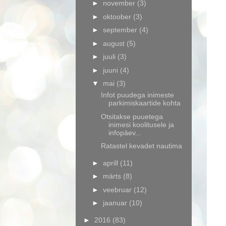
►
november
(3)
►
oktoober
(3)
►
september
(4)
►
august
(5)
►
juuli
(3)
►
juuni
(4)
▼
mai
(3)
Infot puudega inimeste
parkimiskaartide kohta
Otsitakse puuetega
inimesi koolitusele ja
infopäev...
Ratastel kevadet nautima
►
aprill
(11)
►
märts
(8)
►
veebruar
(12)
►
jaanuar
(10)
►
2016
(83)