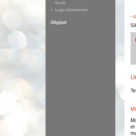
Koda
Logo disainimine
-
m
Jälgijad
Si
U
Te
Vi
Mi
et
ma