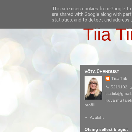
This site uses cookies from Google to d
are shared with Google along with perf
statistics, and to detect and address 
Tiia Ti
VÕTA ÜHENDUST
Tiia Tiik
📞 5219102, 
tiia.tiik@gmai
Kuva mu täieli
profiil
Avaleht
Otsing sellest blogist