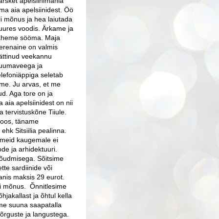
ärsket apelsiinimahla
ma aia apelsiinidest. Öö
li mõnus ja hea laiutada
uures voodis. Ärkame ja
äheme sööma. Maja
erenaine on valmis
ättinud veekannu
uumaveega ja
elefoniäppiga seletab
me. Ju arvas, et me
ud. Aga tore on ja
 aia apelsiinidest on nii
 tervistuskõne Tiiule.
 koos, täname
hk Sitsiilia pealinna.
i meid kaugemale ei
de ja arhidektuuri.
 jõudmisega. Sõitsime
tte sardiinide või
nis maksis 29 eurot.
oli mõnus. Õnnitlesime
jakallast ja õhtul kella
sime suuna saapatalla
kõrguste ja langustega.