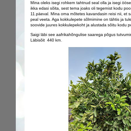
Mina oleks isegi rohkem tahtnud seal olla ja isegi öös
ikka edasi sõita, sest tema joaks oli tegemist kodu po
11.päeval. Mina oma mõtetes kavandasin reisi nii, et
peal veeta. Aga kokkulepete sõlmimine on tähtis ja tul
soovide juures kokkulepekoht ja alustada sõitu kodu p
Saigi läbi see aafrikahõngulise saarega põgus tutvumine.
Läbisõit 440 km.