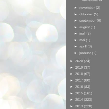
►
november
(2)
►
oktoober
(5)
►
september
(6)
►
august
(1)
►
juuli
(2)
►
mai
(1)
►
aprill
(3)
►
jaanuar
(1)
►
2020
(24)
►
2019
(37)
►
2018
(67)
►
2017
(80)
►
2016
(83)
►
2015
(161)
►
2014
(223)
►
2013
(228)