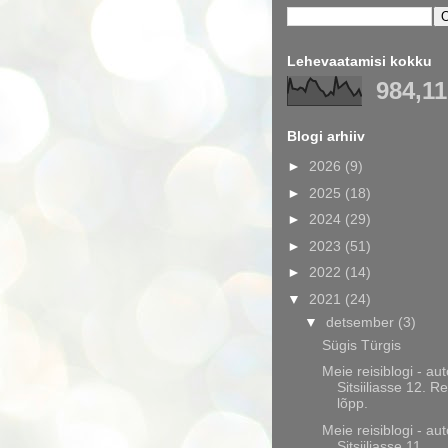
Lehevaatamisi kokku
984,11
Blogi arhiiv
►
2026
(9)
►
2025
(18)
►
2024
(29)
►
2023
(51)
►
2022
(14)
▼
2021
(24)
▼
detsember
(3)
Sügis Türgis
Meie reisiblogi - au
Sitsiiliasse 12. Re
lõpp.
Meie reisiblogi - au
Sitsiiliasse 11