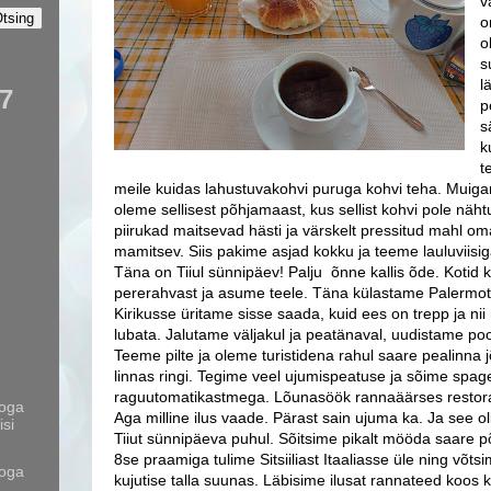
v
o
o
s
l
7
p
s
k
t
meile kuidas lahustuvakohvi puruga kohvi teha. Muiga
oleme sellisest põhjamaast, kus sellist kohvi pole näht
piirukad maitsevad hästi ja värskelt pressitud mahl oma
mamitsev. Siis pakime asjad kokku ja teeme lauluviisiga
Täna on Tiiul sünnipäev! Palju õnne kallis õde. Kotid
pererahvast ja asume teele. Täna külastame Palermot e
Kirikusse üritame sisse saada, kuid ees on trepp ja ni
lubata. Jalutame väljakul ja peatänaval, uudistame poo
Teeme pilte ja oleme turistidena rahul saare pealinna
linnas ringi. Tegime veel ujumispeatuse ja sõime spage
raguutomatikastmega. Lõunasöök rannaäärses restora
toga
Aga milline ilus vaade. Pärast sain ujuma ka. Ja see 
isi
Tiiut sünnipäeva puhul. Sõitsime pikalt mööda saare põh
8se praamiga tulime Sitsiiliast Itaaliasse üle ning võt
toga
kujutise talla suunas. Läbisime ilusat rannateed koos 