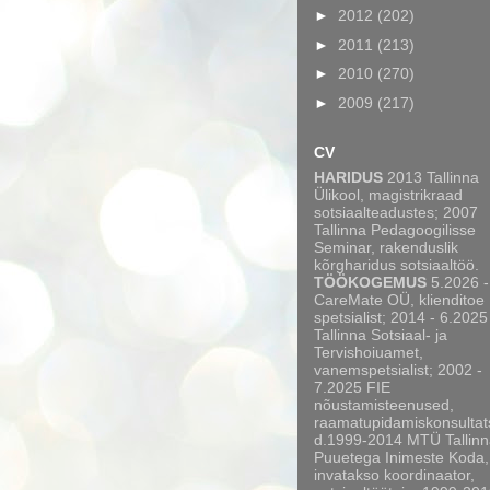
►
2012
(202)
►
2011
(213)
►
2010
(270)
►
2009
(217)
CV
HARIDUS
2013 Tallinna
Ülikool, magistrikraad
sotsiaalteadustes; 2007
Tallinna Pedagoogilisse
Seminar, rakenduslik
kõrgharidus sotsiaaltöö.
TÖÖKOGEMUS
5.2026 -
CareMate OÜ, klienditoe
spetsialist; 2014 - 6.2025
Tallinna Sotsiaal- ja
Tervishoiuamet,
vanemspetsialist; 2002 -
7.2025 FIE
nõustamisteenused,
raamatupidamiskonsultat
d.1999-2014 MTÜ Tallinn
Puuetega Inimeste Koda,
invatakso koordinaator,