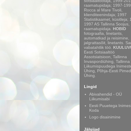
sotsiaaltöötaja, 1999-20
raamatupidaja; 1997-199
Rocca al Mare Tivoli,
klienditeenindaja; 1997
Statistikaamet, küsitleja;
1997 AS Tallinna Soojus,
raamatupidaja.
HOBID
fotograafia, linetants,
automatkad ja reisimine,
jalgrattasõit, linetants. S
vabatahtlik töö.
KUULUV
Eesti Sotsiaaltöö
Assotsiatsioon, Tallinna
Invaspordiühing, Tallinna
Liikumispuudega Inimest
Ühing, Põhja-Eesti Pimed
Ühing.
Lingid
Abivahendid - OÜ
Liikumisabi
Eesti Puuetega Inimes
Koda
Logo disainimine
Jälgijad