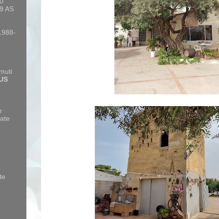
10
9 AS
 1988-
amuti
US
e
ate
te