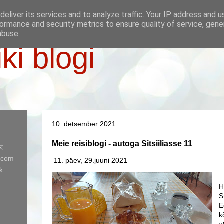
eliver its services and to analyze traffic. Your IP address and 
ormance and security metrics to ensure quality of service, gen
abuse.
iki blogi
10. detsember 2021
Meie reisiblogi - autoga Sitsiiliasse 11
✉️
l.com
11. päev, 29.juuni 2021
k
H
S
E
k