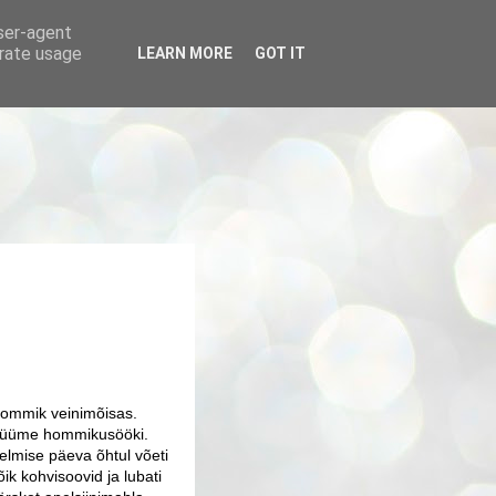
user-agent
erate usage
LEARN MORE
GOT IT
ommik veinimõisas.
üüme hommikusööki.
elmise päeva õhtul võeti
õik kohvisoovid ja lubati