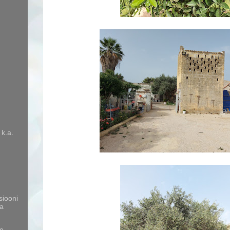
 k.a.
siooni
a