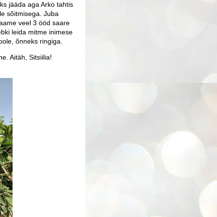
eks jääda aga Arko tahtis
ole sõitmisega. Juba
 saame veel 3 ööd saare
ebki leida mitme inimese
oole, õnneks ringiga.
 Aitäh, Sitsiilia!