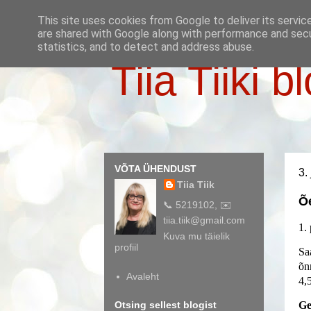
This site uses cookies from Google to deliver its servic
are shared with Google along with performance and secur
statistics, and to detect and address abuse.
Tiia Tiiki b
VÕTA ÜHENDUST
3.
Tiia Tiik
Õe
📞 5219102, ✉️
tiia.tiik@gmail.com
1.
Kuva mu täielik
profiil
Sa
õn
Avaleht
4,
Otsing sellest blogist
Ge