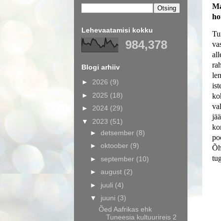
Ma
ho
Lehevaatamisi kokku
Tu
984,378
va
al
ra
Blogi arhiiv
le
►
2026
(9)
is
►
2025
(18)
ko
va
►
2024
(29)
jä
▼
2023
(51)
ko
►
detsember
(8)
po
►
oktoober
(9)
Õh
tu
►
september
(10)
►
august
(2)
►
juuli
(4)
▼
juuni
(3)
Õed Aafrikas ehk
Tuneesia kultuurireis 2