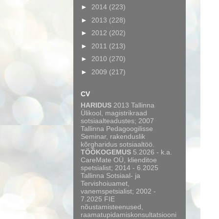
►
2014
(223)
►
2013
(228)
►
2012
(202)
►
2011
(213)
►
2010
(270)
►
2009
(217)
CV
HARIDUS
2013 Tallinna
Ülikool, magistrikraad
sotsiaalteadustes; 2007
Tallinna Pedagoogilisse
Seminar, rakenduslik
kõrgharidus sotsiaaltöö.
TÖÖKOGEMUS
5.2026 - k.a.
CareMate OÜ, klienditoe
spetsialist; 2014 - 6.2025
Tallinna Sotsiaal- ja
Tervishoiuamet,
vanemspetsialist; 2002 -
7.2025 FIE
nõustamisteenused,
raamatupidamiskonsultatsiooni