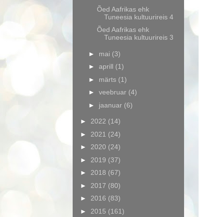
Õed Aafrikas ehk
Tuneesia kultuurireis 4
Õed Aafrikas ehk
Tuneesia kultuurireis 3
►
mai
(3)
►
aprill
(1)
►
märts
(1)
►
veebruar
(4)
►
jaanuar
(6)
►
2022
(14)
►
2021
(24)
►
2020
(24)
►
2019
(37)
►
2018
(67)
►
2017
(80)
►
2016
(83)
►
2015
(161)