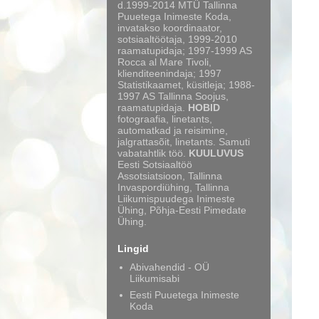
d.1999-2014 MTÜ Tallinna
Puuetega Inimeste Koda,
invatakso koordinaator,
sotsiaaltöötaja, 1999-2010
raamatupidaja; 1997-1999 AS
Rocca al Mare Tivoli,
klienditeenindaja; 1997
Statistikaamet, küsitleja; 1988-
1997 AS Tallinna Soojus,
raamatupidaja.
HOBID
fotograafia, linetants,
automatkad ja reisimine,
jalgrattasõit, linetants. Samuti
vabatahtlik töö.
KUULUVUS
Eesti Sotsiaaltöö
Assotsiatsioon, Tallinna
Invaspordiühing, Tallinna
Liikumispuudega Inimeste
Ühing, Põhja-Eesti Pimedate
Ühing.
Lingid
Abivahendid - OÜ
Liikumisabi
Eesti Puuetega Inimeste
Koda