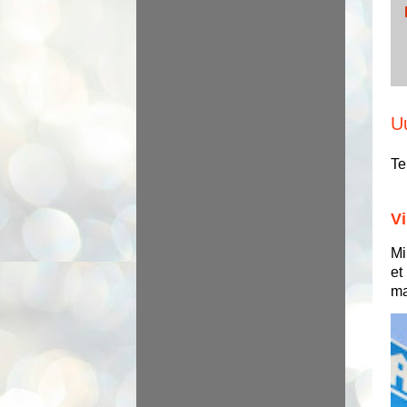
U
Te
Vi
Mi
et
ma