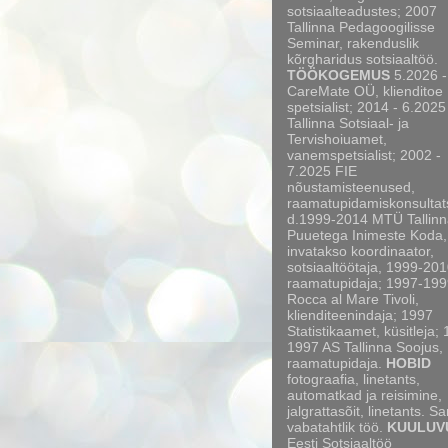
sotsiaalteadustes; 2007
Tallinna Pedagoogilisse
Seminar, rakenduslik
kõrgharidus sotsiaaltöö.
TÖÖKOGEMUS
5.2026 -
CareMate OÜ, klienditoe
spetsialist; 2014 - 6.2025
Tallinna Sotsiaal- ja
Tervishoiuamet,
vanemspetsialist; 2002 -
7.2025 FIE
nõustamisteenused,
raamatupidamiskonsultat
d.1999-2014 MTÜ Tallinn
Puuetega Inimeste Koda,
invatakso koordinaator,
sotsiaaltöötaja, 1999-20
raamatupidaja; 1997-199
Rocca al Mare Tivoli,
klienditeenindaja; 1997
Statistikaamet, küsitleja;
1997 AS Tallinna Soojus,
raamatupidaja.
HOBID
fotograafia, linetants,
automatkad ja reisimine,
jalgrattasõit, linetants. S
vabatahtlik töö.
KUULUV
Eesti Sotsiaaltöö