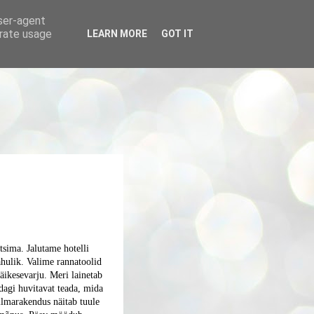
user-agent
erate usage
LEARN MORE
GOT IT
sima. Jalutame hotelli
ahulik. Valime rannatoolid
päikesevarju. Meri lainetab
dagi huvitavat teada, mida
ilmarakendus näitab tuule