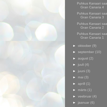
Puhkus Kanaari saar
Gran Canaria 4
Puhkus Kanaari saar
Gran Canaria 3
Puhkus Kanaari saar
Gran Canaria 2
Puhkus Kanaari saar
Gran Canaria 1
►
oktoober
(9)
►
september
(10)
►
august
(2)
►
juuli
(4)
►
juuni
(3)
►
mai
(3)
►
aprill
(1)
►
märts
(1)
►
veebruar
(4)
►
jaanuar
(6)