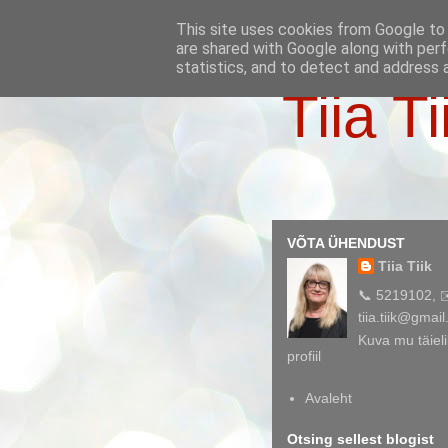
This site uses cookies from Google to d
are shared with Google along with perf
statistics, and to detect and address 
Tiia Ti
VÕTA ÜHENDUST
Tiia Tiik
📞 5219102, 
tiia.tiik@gmai
Kuva mu täieli
profiil
Avaleht
Otsing sellest blogist