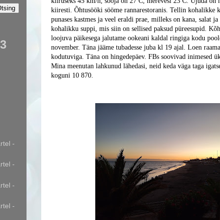
kiiruseks 45 km/h, sooja on 27 C, merevesi 23 C. Ujuda o
kiiresti. Õhtusööki sööme rannarestoranis. Tellin kohalikke 
punases kastmes ja veel eraldi prae, milleks on kana, salat ja
kohalikku suppi, mis siin on sellised paksud püreesupid. Kõ
loojuva päikesega jalutame ookeani kaldal ringiga kodu pool
23
november. Täna jääme tubadesse juba kl 19 ajal. Loen raamat
kodutuviga. Täna on hingedepäev. FBs soovivad inimesed ük
Mina meenutan lahkunud lähedasi, ne
id keda väga taga igat
koguni 10 870.
tel -
tel -
tel -
tel -