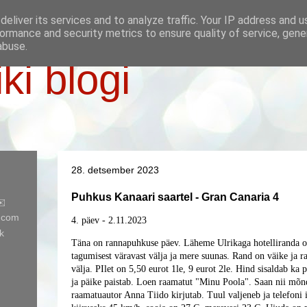
eliver its services and to analyze traffic. Your IP address and 
ormance and security metrics to ensure quality of service, gen
abuse.
iki blogi
28. detsember 2023
Puhkus Kanaari saartel - Gran Canaria 4
✉️
l.com
4. päev - 2.11.2023
k
Täna on rannapuhkuse päev. Läheme Ulrikaga hotelliranda ot
tagumisest väravast välja ja mere suunas. Rand on väike ja r
välja. PIlet on 5,50 eurot 1le, 9 eurot 2le. Hind sisaldab ka 
ja päike paistab. Loen raamatut "Minu Poola". Saan nii mõn
raamatuautor Anna Tiido kirjutab. Tuul valjeneb ja telefoni 