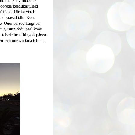
n mõnus. Päev möödub
koorega keedukartuleid
 friikad. Ulrika võtab
hud saavad täis. Koos
e. Õues on soe kuigi on
ut, istun rõdu peal koos
steisele head hingedepäeva.
sen. Samme sai täna tehtud