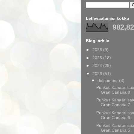
Lehevaatamisi kokku
982,8
Blogi arhiiv
►
2026
(9)
►
2025
(18)
►
2024
(29)
▼
2023
(51)
▼
detsember
(8)
Puhkus Kanaari saar
Gran Canaria 8
Puhkus Kanaari saar
Gran Canaria 7
Puhkus Kanaari saar
Gran Canaria 6
Puhkus Kanaari saar
Gran Canaria 5