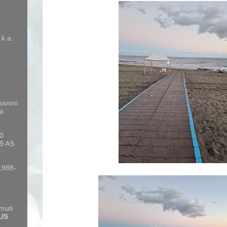
 k.a.
siooni
a
10
9 AS
 1988-
amuti
US