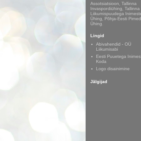
Assotsiatsioon, Tallinna
Invaspordiühing, Tallinna
Liikumispuudega Inimest
Ühing, Põhja-Eesti Pimed
Ühing.
Lingid
Abivahendid - OÜ
Liikumisabi
Eesti Puuetega Inimes
Koda
Logo disainimine
Jälgijad