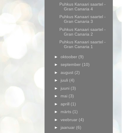
Puhkus Kanaari saartel -
Gran Canaria 4
Puhkus Kanaari saartel -
Gran Canaria 3
Puhkus Kanaari saartel -
Gran Canaria 2
Puhkus Kanaari saartel -
Gran Canaria 1
►
oktoober
(9)
►
september
(10)
►
august
(2)
►
juuli
(4)
►
juuni
(3)
►
mai
(3)
►
aprill
(1)
►
märts
(1)
►
veebruar
(4)
►
jaanuar
(6)