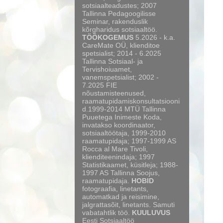
sotsiaalteadustes; 2007
Tallinna Pedagoogilisse
Seminar, rakenduslik
kõrgharidus sotsiaaltöö.
TÖÖKOGEMUS
5.2026 - k.a.
CareMate OÜ, klienditoe
spetsialist; 2014 - 6.2025
Tallinna Sotsiaal- ja
Tervishoiuamet,
vanemspetsialist; 2002 -
7.2025 FIE
nõustamisteenused,
raamatupidamiskonsultatsiooni
d.1999-2014 MTÜ Tallinna
Puuetega Inimeste Koda,
invatakso koordinaator,
sotsiaaltöötaja, 1999-2010
raamatupidaja; 1997-1999 AS
Rocca al Mare Tivoli,
klienditeenindaja; 1997
Statistikaamet, küsitleja; 1988-
1997 AS Tallinna Soojus,
raamatupidaja.
HOBID
fotograafia, linetants,
automatkad ja reisimine,
jalgrattasõit, linetants. Samuti
vabatahtlik töö.
KUULUVUS
Eesti Sotsiaaltöö