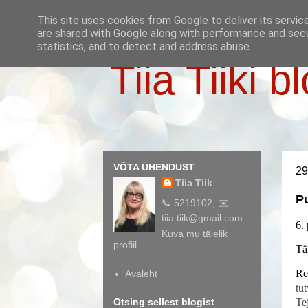
This site uses cookies from Google to deliver its servic
are shared with Google along with performance and secur
statistics, and to detect and address abuse.
Tiia Tiiki b
VÕTA ÜHENDUST
29
Tiia Tiik
Pu
📞 5219102, ✉️
tiia.tiik@gmail.com
6.
Kuva mu täielik
profiil
Tä
Re
Avaleht
tu
Otsing sellest blogist
Te