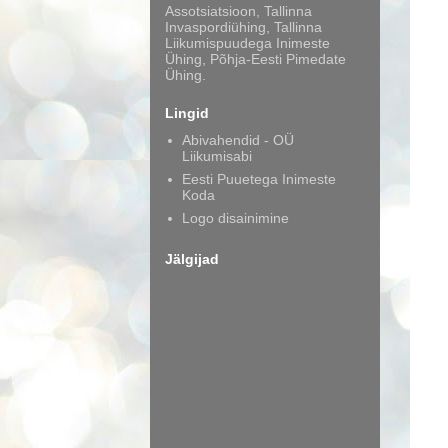
Assotsiatsioon, Tallinna
Invaspordiühing, Tallinna
Liikumispuudega Inimeste
Ühing, Põhja-Eesti Pimedate
Ühing.
Lingid
Abivahendid - OÜ
Liikumisabi
Eesti Puuetega Inimeste
Koda
Logo disainimine
Jälgijad