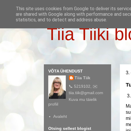
This site uses cookies from Google to deliver its servic
are shared with Google along with performance and secur
statistics, and to detect and address abuse.
Tiia Tiiki b
VÕTA ÜHENDUST
3.
Tiia Tiik
Tu
📞 5219102, ✉️
tiia.tiik@gmail.com
3.
Kuva mu täielik
profiil
Ma
su
Avaleht
mi
me
Otsing sellest blogist
in