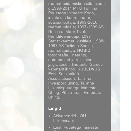
raamatupidamiskonsultatsiooni
d.1999-2014 MTÜ Tallinna
Puuetega Inimeste Koda,
invatakso koordinaator,
sotsiaaltöötaja, 1999-2010
raamatupidaja; 1997-1999 AS
Rocca al Mare Tivoli,
klienditeenindaja; 1997
Statistikaamet, küsitleja; 1988-
1997 AS Tallinna Soojus,
raamatupidaja.
HOBID
fotograafia, linetants,
automatkad ja reisimine,
jalgrattasõit, linetants. Samuti
vabatahtlik töö.
KUULUVUS
Eesti Sotsiaaltöö
Assotsiatsioon, Tallinna
Invaspordiühing, Tallinna
Liikumispuudega Inimeste
Ühing, Põhja-Eesti Pimedate
Ühing.
Lingid
Abivahendid - OÜ
Liikumisabi
Eesti Puuetega Inimeste