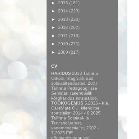
►
2015
(161)
►
2014
(223)
►
2013
(228)
►
2012
(202)
►
2011
(213)
►
2010
(270)
►
2009
(217)
CV
HARIDUS
2013 Tallinna
Ülikool, magistrikraad
sotsiaalteadustes; 2007
Tallinna Pedagoogilisse
Seminar, rakenduslik
kõrgharidus sotsiaaltöö.
TÖÖKOGEMUS
5.2026 - k.a.
CareMate OÜ, klienditoe
spetsialist; 2014 - 6.2025
Tallinna Sotsiaal- ja
Tervishoiuamet,
vanemspetsialist; 2002 -
7.2025 FIE
nõustamisteenused,