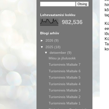
hi
kõ
Lehevaatamisi kokku
ta
982,536
Kü
ee
Blogi arhiiv
lõ
Kü
►
2026
(9)
Ta
▼
2025
(18)
ko
▼
detsember
(9)
Miisu ja jõulusokk
Turismireis Maltale 7
Turismireis Maltale 6
Turismireis Maltale 5
Turismireis Maltale 4
Turismireis Maltale 3
Turismireis Maltale 2
Turismireis Maltale 1