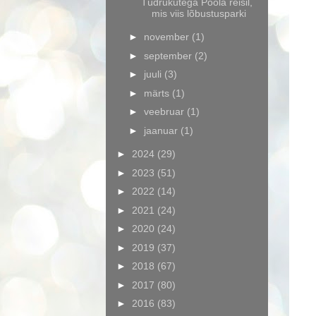
Tüdrukutega Poola reisil,
mis viis lõbustusparki
►
november
(1)
►
september
(2)
►
juuli
(3)
►
märts
(1)
►
veebruar
(1)
►
jaanuar
(1)
►
2024
(29)
►
2023
(51)
►
2022
(14)
►
2021
(24)
►
2020
(24)
►
2019
(37)
►
2018
(67)
►
2017
(80)
►
2016
(83)