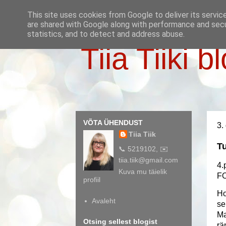
This site uses cookies from Google to deliver its servic
are shared with Google along with performance and secur
statistics, and to detect and address abuse.
Tiia Tiiki b
VÕTA ÜHENDUST
3.
Tiia Tiik
Tu
📞 5219102, ✉️
tiia.tiik@gmail.com
4.
Kuva mu täielik
F
profiil
Ho
Avaleht
se
Ma
Otsing sellest blogist
rä