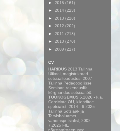
►
2015
(161)
►
2014
(223)
►
2013
(228)
►
2012
(202)
►
2011
(213)
►
2010
(270)
►
2009
(217)
CV
HARIDUS
2013 Tallinna
Ülikool, magistrikraad
sotsiaalteadustes; 2007
Tallinna Pedagoogilisse
Seminar, rakenduslik
kõrgharidus sotsiaaltöö.
TÖÖKOGEMUS
5.2026 - k.a.
CareMate OÜ, klienditoe
spetsialist; 2014 - 6.2025
Tallinna Sotsiaal- ja
Tervishoiuamet,
vanemspetsialist; 2002 -
7.2025 FIE
nõustamisteenused,