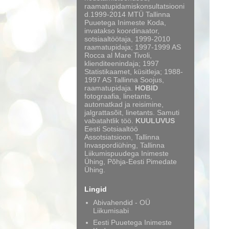
raamatupidamiskonsultatsiooni
d.1999-2014 MTÜ Tallinna
Puuetega Inimeste Koda,
invatakso koordinaator,
sotsiaaltöötaja, 1999-2010
raamatupidaja; 1997-1999 AS
Rocca al Mare Tivoli,
klienditeenindaja; 1997
Statistikaamet, küsitleja; 1988-
1997 AS Tallinna Soojus,
raamatupidaja.
HOBID
fotograafia, linetants,
automatkad ja reisimine,
jalgrattasõit, linetants. Samuti
vabatahtlik töö.
KUULUVUS
Eesti Sotsiaaltöö
Assotsiatsioon, Tallinna
Invaspordiühing, Tallinna
Liikumispuudega Inimeste
Ühing, Põhja-Eesti Pimedate
Ühing.
Lingid
Abivahendid - OÜ
Liikumisabi
Eesti Puuetega Inimeste