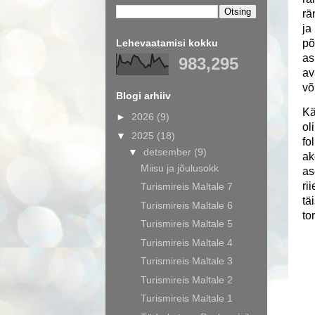
rä
ja
Lehevaatamisi kokku
põ
as
983,295
av
võ
Blogi arhiiv
Kä
►
2026
(9)
ol
▼
2025
(18)
fo
▼
detsember
(9)
ak
Miisu ja jõulusokk
as
ri
Turismireis Maltale 7
tä
Turismireis Maltale 6
to
Turismireis Maltale 5
Turismireis Maltale 4
Turismireis Maltale 3
Turismireis Maltale 2
Turismireis Maltale 1