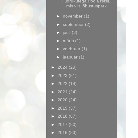
Tüdrukutega Poola reisil,
mis viis lõbustusparki
►
november
(1)
►
september
(2)
►
juuli
(3)
►
märts
(1)
►
veebruar
(1)
►
jaanuar
(1)
►
2024
(29)
►
2023
(51)
►
2022
(14)
►
2021
(24)
►
2020
(24)
►
2019
(37)
►
2018
(67)
►
2017
(80)
►
2016
(83)